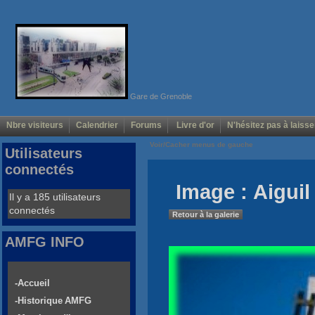
Gare de Grenoble
Nbre visiteurs
Calendrier
Forums
Livre d'or
N'hésitez pas à laisse
Voir/Cacher menus de gauche
Utilisateurs
connectés
Image : Aigui
Il y a 185 utilisateurs
connectés
Retour à la galerie
AMFG INFO
-Accueil
-Historique AMFG