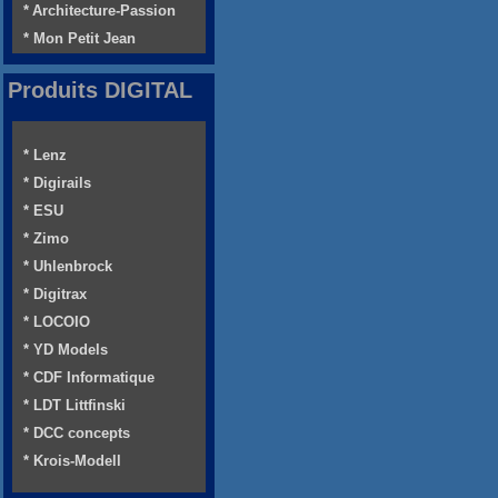
* Architecture-Passion
* Mon Petit Jean
Produits DIGITAL
* Lenz
* Digirails
* ESU
* Zimo
* Uhlenbrock
* Digitrax
* LOCOIO
* YD Models
* CDF Informatique
* LDT Littfinski
* DCC concepts
* Krois-Modell