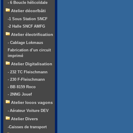
- 6 Boucle hélicoïdale
Atelier décor/bâti
-1 Sous Station SNCF
-2 Halle SNCF AMFG
Atelier électrification
- Cablage Lokmaus
Fabrication d’un circuit
imprimé
Atelier Digitalisation
- 232 TC Fleischmann
- 230 F-Fleischmann
- BB 8159 Roco
- 2NNG Jouef
Atelier locos vagons
- Aérateur Voiture DEV
Atelier Divers
-Caisses de transport