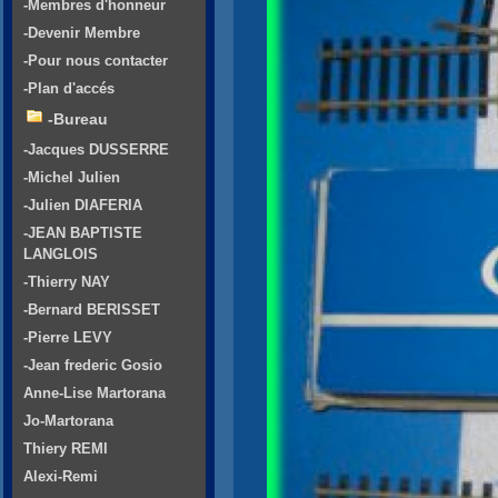
-Membres d'honneur
-Devenir Membre
-Pour nous contacter
-Plan d'accés
-Bureau
-Jacques DUSSERRE
-Michel Julien
-Julien DIAFERIA
-JEAN BAPTISTE
LANGLOIS
-Thierry NAY
-Bernard BERISSET
-Pierre LEVY
-Jean frederic Gosio
Anne-Lise Martorana
Jo-Martorana
Thiery REMI
Alexi-Remi