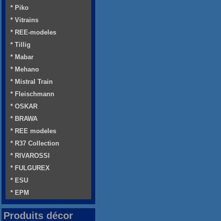
* Piko
* Vitrains
* REE-modeles
* Tillig
* Mabar
* Mehano
* Mistral Train
* Fleischmann
* OSKAR
* BRAWA
* REE modeles
* R37 Collection
* RIVAROSSI
* FULGUREX
* ESU
* EPM
Produits décor