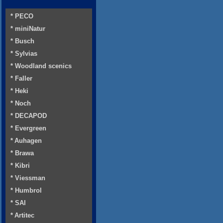
* PECO
* miniNatur
* Busch
* Sylvias
* Woodland scenics
* Faller
* Heki
* Noch
* DECAPOD
* Evergreen
* Auhagen
* Brawa
* Kibri
* Viessman
* Humbrol
* SAI
* Artitec