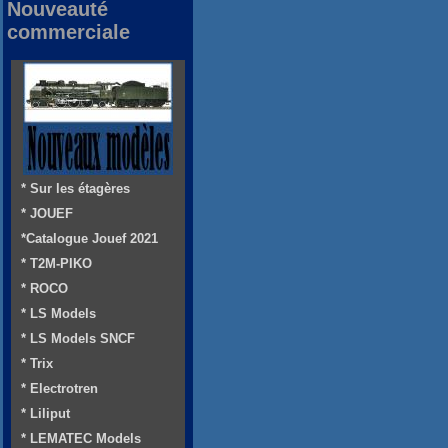
Nouveauté
commerciale
* Sur les étagères
* JOUEF
*Catalogue Jouef 2021
* T2M-PIKO
* ROCO
* LS Models
* LS Models SNCF
* Trix
* Electrotren
* Liliput
* LEMATEC Models