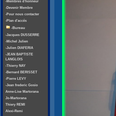
-Membres d'honneur
-Devenir Membre
-Pour nous contacter
-Plan d'accés
-Bureau
-Jacques DUSSERRE
-Michel Julien
-Julien DIAFERIA
-JEAN BAPTISTE
LANGLOIS
-Thierry NAY
-Bernard BERISSET
-Pierre LEVY
-Jean frederic Gosio
Anne-Lise Martorana
Jo-Martorana
Thiery REMI
Alexi-Remi