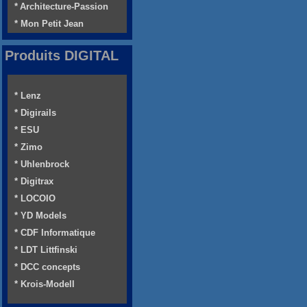
* Architecture-Passion
* Mon Petit Jean
Produits DIGITAL
* Lenz
* Digirails
* ESU
* Zimo
* Uhlenbrock
* Digitrax
* LOCOIO
* YD Models
* CDF Informatique
* LDT Littfinski
* DCC concepts
* Krois-Modell