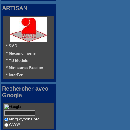
ARTISAN
* SMD
* Mecanic Trains
* YD Models
* Miniatures-Passion
* InterFer
Rechercher avec
Google
amfg.dyndns.org
WWW