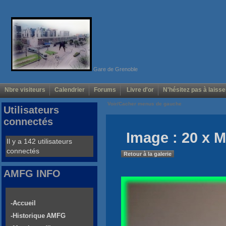
Gare de Grenoble
Nbre visiteurs
Calendrier
Forums
Livre d'or
N'hésitez pas à laisse
Voir/Cacher menus de gauche
Utilisateurs
connectés
Image : 20 x 
Il y a 142 utilisateurs
connectés
Retour à la galerie
AMFG INFO
-Accueil
-Historique AMFG