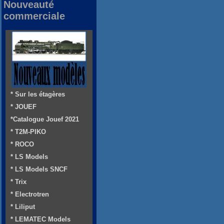
Nouveauté
commerciale
* Sur les étagères
* JOUEF
*Catalogue Jouef 2021
* T2M-PIKO
* ROCO
* LS Models
* LS Models SNCF
* Trix
* Electrotren
* Liliput
* LEMATEC Models