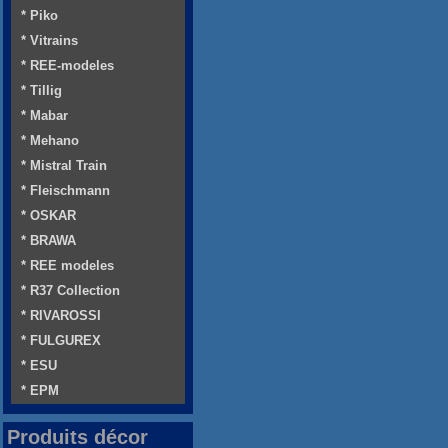
* Piko
* Vitrains
* REE-modeles
* Tillig
* Mabar
* Mehano
* Mistral Train
* Fleischmann
* OSKAR
* BRAWA
* REE modeles
* R37 Collection
* RIVAROSSI
* FULGUREX
* ESU
* EPM
Produits décor