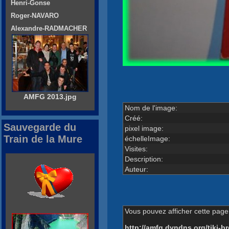
Henri-Gonse
Roger-NAVARO
Alexandre-RADMACHER
AMFG 2013.jpg
Nom de l'image:
Créé:
Sauvegarde du
pixel image:
Train de la Mure
échelleImage:
Visites:
Description:
Auteur:
Vous pouvez afficher cette page 
http://amfg.dyndns.org/tiki