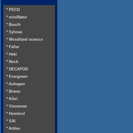
* PECO
* miniNatur
* Busch
* Sylvias
* Woodland scenics
* Faller
* Heki
* Noch
* DECAPOD
* Evergreen
* Auhagen
* Brawa
* Kibri
* Viessman
* Humbrol
* SAI
* Artitec