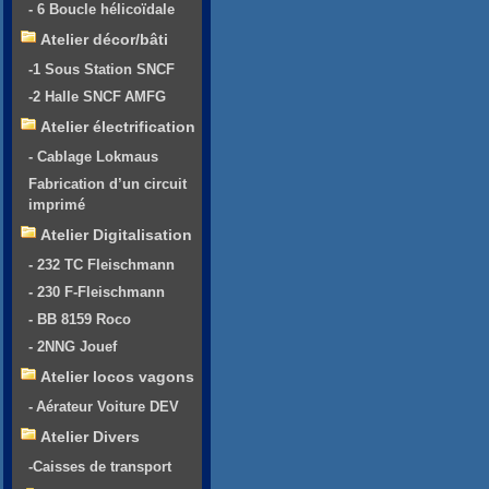
- 6 Boucle hélicoïdale
Atelier décor/bâti
-1 Sous Station SNCF
-2 Halle SNCF AMFG
Atelier électrification
- Cablage Lokmaus
Fabrication d’un circuit
imprimé
Atelier Digitalisation
- 232 TC Fleischmann
- 230 F-Fleischmann
- BB 8159 Roco
- 2NNG Jouef
Atelier locos vagons
- Aérateur Voiture DEV
Atelier Divers
-Caisses de transport