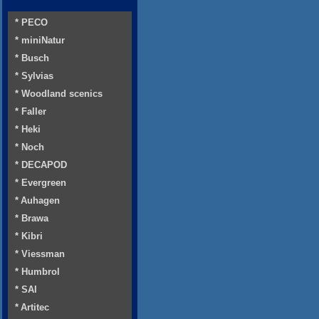
* PECO
* miniNatur
* Busch
* Sylvias
* Woodland scenics
* Faller
* Heki
* Noch
* DECAPOD
* Evergreen
* Auhagen
* Brawa
* Kibri
* Viessman
* Humbrol
* SAI
* Artitec