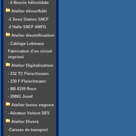
- 6 Boucle hélicoïdale
Atelier décor/bâti
-1 Sous Station SNCF
-2 Halle SNCF AMFG
Atelier électrification
- Cablage Lokmaus
Fabrication d’un circuit
imprimé
Atelier Digitalisation
- 232 TC Fleischmann
- 230 F-Fleischmann
- BB 8159 Roco
- 2NNG Jouef
Atelier locos vagons
- Aérateur Voiture DEV
Atelier Divers
-Caisses de transport