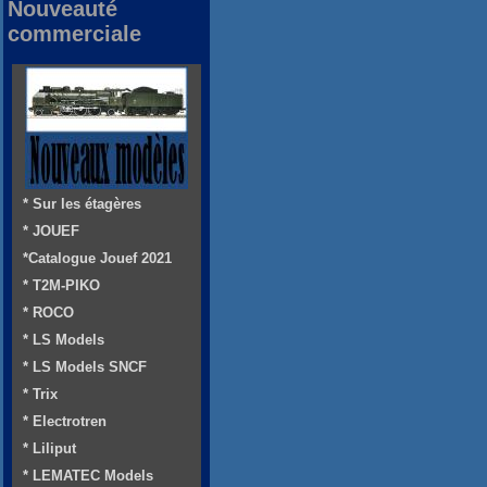
Nouveauté
commerciale
* Sur les étagères
* JOUEF
*Catalogue Jouef 2021
* T2M-PIKO
* ROCO
* LS Models
* LS Models SNCF
* Trix
* Electrotren
* Liliput
* LEMATEC Models