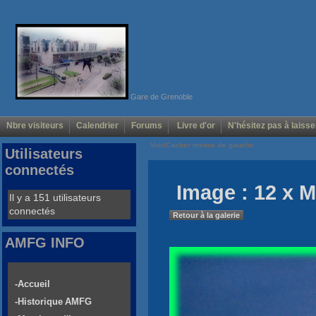
Gare de Grenoble
Nbre visiteurs
Calendrier
Forums
Livre d'or
N'hésitez pas à laisse
Voir/Cacher menus de gauche
Utilisateurs
connectés
Image : 12 x Ma
Il y a 151 utilisateurs
connectés
Retour à la galerie
AMFG INFO
-Accueil
-Historique AMFG