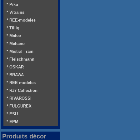
* Piko
* Vitrains
* REE-modeles
* Tillig
* Mabar
* Mehano
* Mistral Train
* Fleischmann
* OSKAR
* BRAWA
* REE modeles
* R37 Collection
* RIVAROSSI
* FULGUREX
* ESU
* EPM
Produits décor