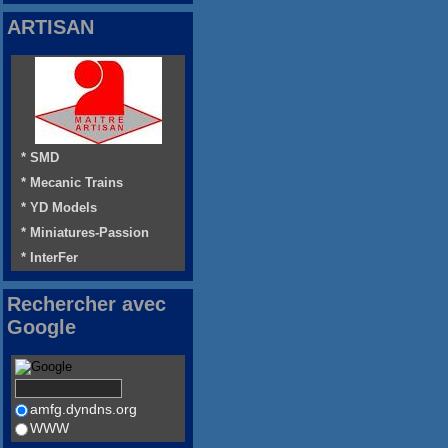
ARTISAN
* SMD
* Mecanic Trains
* YD Models
* Miniatures-Passion
* InterFer
Rechercher avec
Google
amfg.dyndns.org
WWW