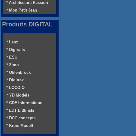
* Architecture-Passion
* Mon Petit Jean
Produits DIGITAL
* Lenz
* Digirails
* ESU
* Zimo
* Uhlenbrock
* Digitrax
* LOCOIO
* YD Models
* CDF Informatique
* LDT Littfinski
* DCC concepts
* Krois-Modell