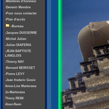
-Membres d'honneur
-Devenir Membre
-Pour nous contacter
-Plan d'accés
-Bureau
-Jacques DUSSERRE
-Michel Julien
-Julien DIAFERIA
-JEAN BAPTISTE
LANGLOIS
-Thierry NAY
-Bernard BERISSET
-Pierre LEVY
-Jean frederic Gosio
Anne-Lise Martorana
Jo-Martorana
Thiery REMI
Alexi-Remi