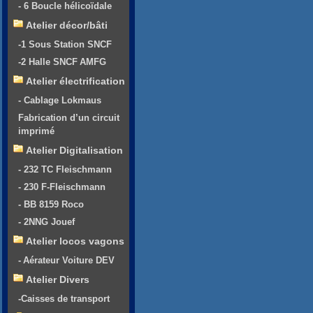
- 6 Boucle hélicoïdale
Atelier décor/bâti
-1 Sous Station SNCF
-2 Halle SNCF AMFG
Atelier électrification
- Cablage Lokmaus
Fabrication d’un circuit
imprimé
Atelier Digitalisation
- 232 TC Fleischmann
- 230 F-Fleischmann
- BB 8159 Roco
- 2NNG Jouef
Atelier locos vagons
- Aérateur Voiture DEV
Atelier Divers
-Caisses de transport