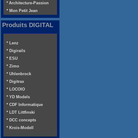
* Architecture-Passion
* Mon Petit Jean
Produits DIGITAL
* Lenz
* Digirails
* ESU
* Zimo
* Uhlenbrock
* Digitrax
* LOCOIO
* YD Models
* CDF Informatique
* LDT Littfinski
* DCC concepts
* Krois-Modell