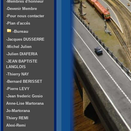
-Membres d'honneur
-Devenir Membre
-Pour nous contacter
-Plan d'accés
-Bureau
-Jacques DUSSERRE
-Michel Julien
-Julien DIAFERIA
-JEAN BAPTISTE
LANGLOIS
-Thierry NAY
-Bernard BERISSET
-Pierre LEVY
-Jean frederic Gosio
Anne-Lise Martorana
Jo-Martorana
Thiery REMI
Alexi-Remi