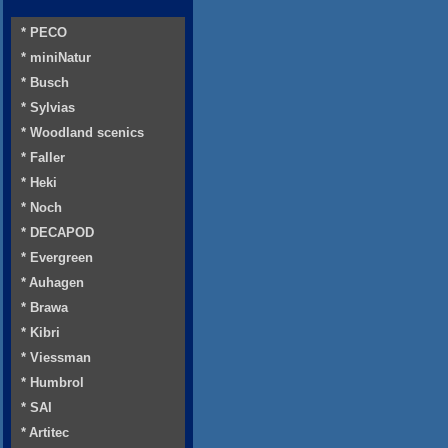
* PECO
* miniNatur
* Busch
* Sylvias
* Woodland scenics
* Faller
* Heki
* Noch
* DECAPOD
* Evergreen
* Auhagen
* Brawa
* Kibri
* Viessman
* Humbrol
* SAI
* Artitec