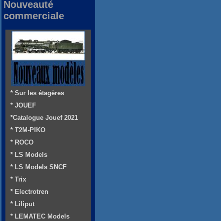
Nouveauté
commerciale
* Sur les étagères
* JOUEF
*Catalogue Jouef 2021
* T2M-PIKO
* ROCO
* LS Models
* LS Models SNCF
* Trix
* Electrotren
* Liliput
* LEMATEC Models