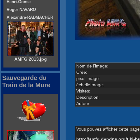
Henri-Gonse
Roger-NAVARO
Alexandre-RADMACHER
AMFG 2013.jpg
Nom de l'image:
Créé:
Sauvegarde du
pixel image:
Train de la Mure
échelleImage:
Visites:
Description:
Auteur:
Vous pouvez afficher cette page 
http://amfg.dyndns.org/tiki