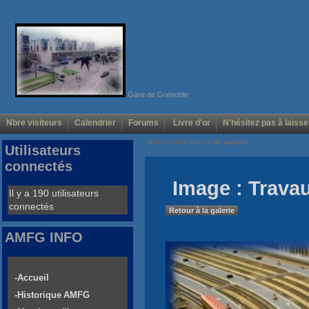
Gare de Grenoble
Nbre visiteurs
Calendrier
Forums
Livre d'or
N'hésitez pas à laisse
Voir/Cacher menus de gauche
Utilisateurs
connectés
Image : Trava
Il y a 190 utilisateurs
connectés
Retour à la galerie
AMFG INFO
-Accueil
-Historique AMFG