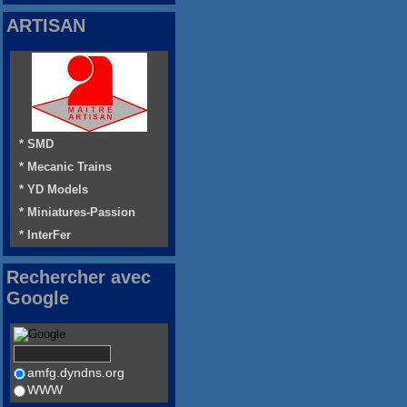
ARTISAN
* SMD
* Mecanic Trains
* YD Models
* Miniatures-Passion
* InterFer
Rechercher avec
Google
amfg.dyndns.org
WWW