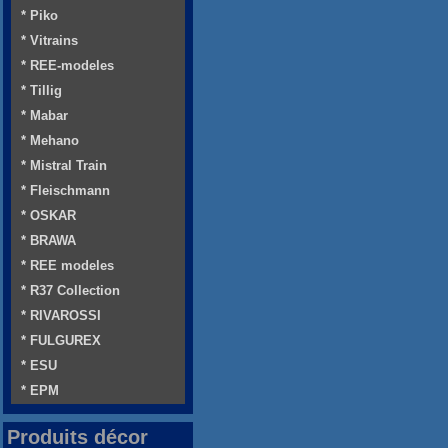
* Piko
* Vitrains
* REE-modeles
* Tillig
* Mabar
* Mehano
* Mistral Train
* Fleischmann
* OSKAR
* BRAWA
* REE modeles
* R37 Collection
* RIVAROSSI
* FULGUREX
* ESU
* EPM
Produits décor