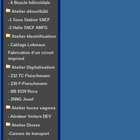
- 6 Boucle hélicoïdale
Atelier décor/bâti
-1 Sous Station SNCF
-2 Halle SNCF AMFG
Atelier électrification
- Cablage Lokmaus
Fabrication d’un circuit
imprimé
Atelier Digitalisation
- 232 TC Fleischmann
- 230 F-Fleischmann
- BB 8159 Roco
- 2NNG Jouef
Atelier locos vagons
- Aérateur Voiture DEV
Atelier Divers
-Caisses de transport