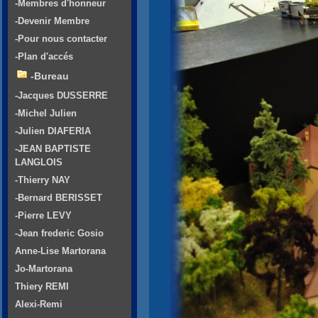
-Membres d'honneur
-Devenir Membre
-Pour nous contacter
-Plan d'accés
-Bureau
-Jacques DUSSERRE
-Michel Julien
-Julien DIAFERIA
-JEAN BAPTISTE
LANGLOIS
-Thierry NAY
-Bernard BERISSET
-Pierre LEVY
-Jean frederic Gosio
Anne-Lise Martorana
Jo-Martorana
Thiery REMI
Alexi-Remi