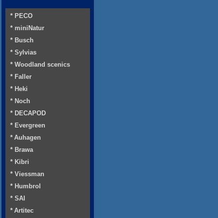
* PECO
* miniNatur
* Busch
* Sylvias
* Woodland scenics
* Faller
* Heki
* Noch
* DECAPOD
* Evergreen
* Auhagen
* Brawa
* Kibri
* Viessman
* Humbrol
* SAI
* Artitec