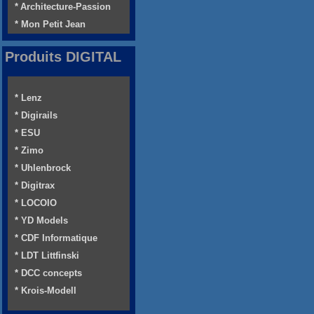
* Architecture-Passion
* Mon Petit Jean
Produits DIGITAL
* Lenz
* Digirails
* ESU
* Zimo
* Uhlenbrock
* Digitrax
* LOCOIO
* YD Models
* CDF Informatique
* LDT Littfinski
* DCC concepts
* Krois-Modell