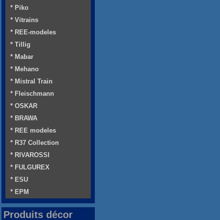
* Piko
* Vitrains
* REE-modeles
* Tillig
* Mabar
* Mehano
* Mistral Train
* Fleischmann
* OSKAR
* BRAWA
* REE modeles
* R37 Collection
* RIVAROSSI
* FULGUREX
* ESU
* EPM
Produits décor