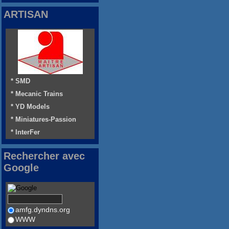
ARTISAN
* SMD
* Mecanic Trains
* YD Models
* Miniatures-Passion
* InterFer
Rechercher avec
Google
amfg.dyndns.org
WWW