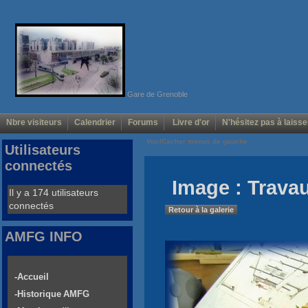
Gare de Grenoble
Nbre visiteurs
Calendrier
Forums
Livre d'or
N'hésitez pas à laisse
Voir/Cacher menus de gauche
Utilisateurs
connectés
Image : Trava
Il y a 174 utilisateurs
connectés
Retour à la galerie
AMFG INFO
-Accueil
-Historique AMFG