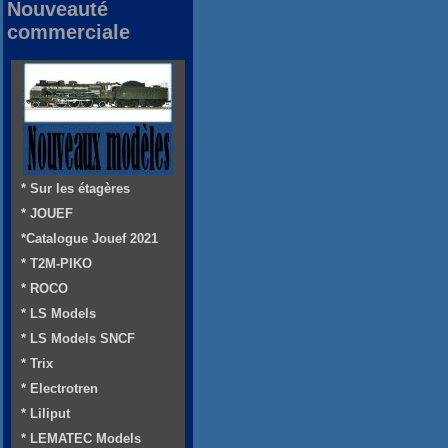
Nouveauté
commerciale
* Sur les étagères
* JOUEF
*Catalogue Jouef 2021
* T2M-PIKO
* ROCO
* LS Models
* LS Models SNCF
* Trix
* Electrotren
* Liliput
* LEMATEC Models