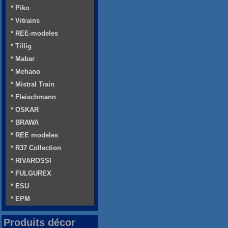
* Piko
* Vitrains
* REE-modeles
* Tillig
* Mabar
* Mehano
* Mistral Train
* Fleischmann
* OSKAR
* BRAWA
* REE modeles
* R37 Collection
* RIVAROSSI
* FULGUREX
* ESU
* EPM
Produits décor