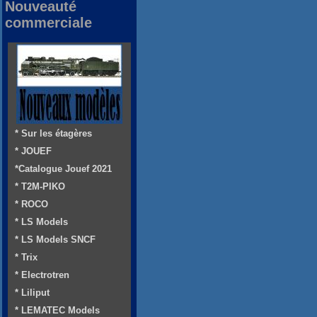
Nouveauté
commerciale
* Sur les étagères
* JOUEF
*Catalogue Jouef 2021
* T2M-PIKO
* ROCO
* LS Models
* LS Models SNCF
* Trix
* Electrotren
* Liliput
* LEMATEC Models