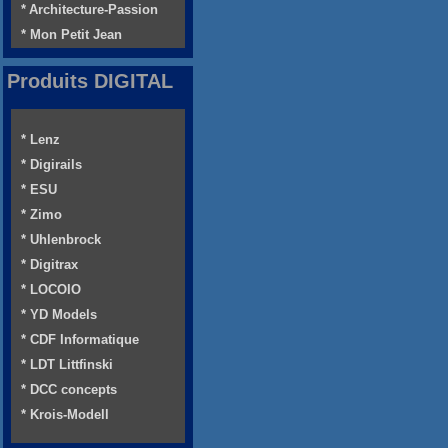
* Architecture-Passion
* Mon Petit Jean
Produits DIGITAL
* Lenz
* Digirails
* ESU
* Zimo
* Uhlenbrock
* Digitrax
* LOCOIO
* YD Models
* CDF Informatique
* LDT Littfinski
* DCC concepts
* Krois-Modell