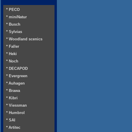
* PECO
* miniNatur
* Busch
* Sylvias
* Woodland scenics
* Faller
* Heki
* Noch
* DECAPOD
* Evergreen
* Auhagen
* Brawa
* Kibri
* Viessman
* Humbrol
* SAI
* Artitec