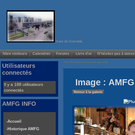
Gare de Grenoble
Nbre visiteurs
Calendrier
Forums
Livre d'or
N'hésitez pas à laisse
Voir/Cacher menus de gauche
Utilisateurs
connectés
Image : AMFG
Il y a 188 utilisateurs
connectés
Retour à la galerie
AMFG INFO
-Accueil
-Historique AMFG