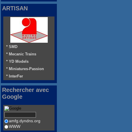
ARTISAN
* SMD
* Mecanic Trains
* YD Models
* Miniatures-Passion
* InterFer
Rechercher avec
Google
amfg.dyndns.org
WWW