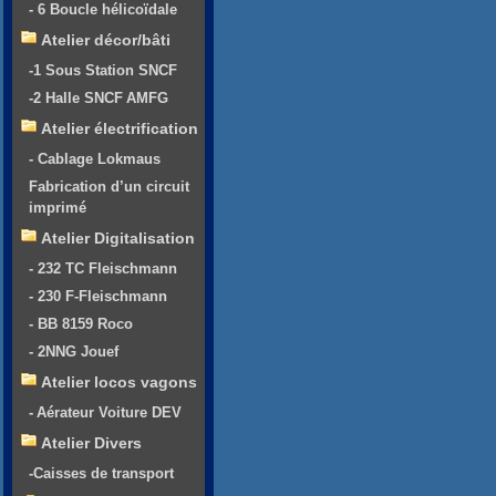
- 6 Boucle hélicoïdale
Atelier décor/bâti
-1 Sous Station SNCF
-2 Halle SNCF AMFG
Atelier électrification
- Cablage Lokmaus
Fabrication d’un circuit
imprimé
Atelier Digitalisation
- 232 TC Fleischmann
- 230 F-Fleischmann
- BB 8159 Roco
- 2NNG Jouef
Atelier locos vagons
- Aérateur Voiture DEV
Atelier Divers
-Caisses de transport