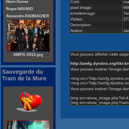
Créé:
ma
Henri-Gonse
pixel image:
60
Roger-NAVARO
échelleImage:
Tai
Alexandre-RADMACHER
Visites:
27
Description:
Auteur:
Ja
Vous pouvez afficher cette page 
AMFG 2013.jpg
http://amfg.dyndns.org/tiki
Vous pouvez insérer l'image dan
Sauvegarde du
Train de la Mure
<img src="http://amfg.dyndns.o
<img src="http://amfg.dyndns
Vous pouvez insérer l'image dans
{img src=show_image.php?id=4
{img src=show_image.php?name