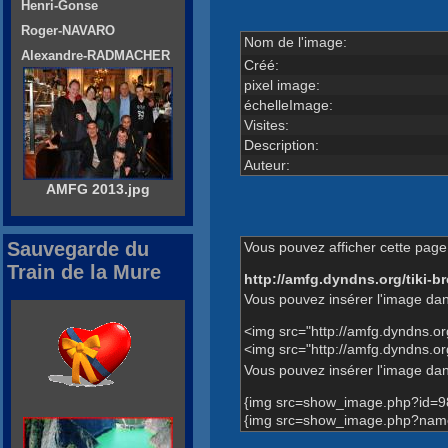
Henri-Gonse
Roger-NAVARO
Nom de l'image:
Alexandre-RADMACHER
Créé:
pixel image:
échelleImage:
Visites:
Description:
Auteur:
AMFG 2013.jpg
Sauvegarde du
Vous pouvez afficher cette page 
Train de la Mure
http://amfg.dyndns.org/tiki
Vous pouvez insérer l'image dan
<img src="http://amfg.dyndns.o
<img src="http://amfg.dyndns.o
Vous pouvez insérer l'image dans
{img src=show_image.php?id=9
{img src=show_image.php?name=