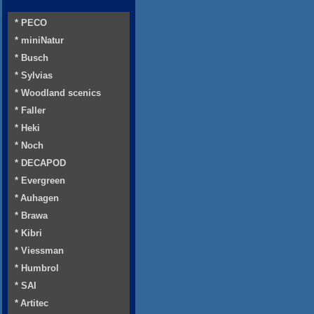
* PECO
* miniNatur
* Busch
* Sylvias
* Woodland scenics
* Faller
* Heki
* Noch
* DECAPOD
* Evergreen
* Auhagen
* Brawa
* Kibri
* Viessman
* Humbrol
* SAI
* Artitec