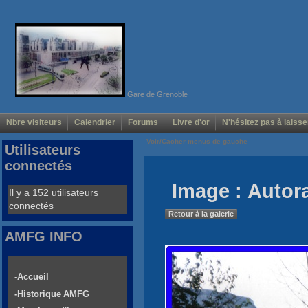
Gare de Grenoble
Nbre visiteurs
Calendrier
Forums
Livre d'or
N'hésitez pas à laisse
Voir/Cacher menus de gauche
Utilisateurs
connectés
Image : Autora
Il y a 152 utilisateurs
connectés
Retour à la galerie
AMFG INFO
-Accueil
-Historique AMFG