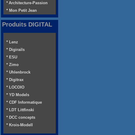
* Architecture-Passion
* Mon Petit Jean
Produits DIGITAL
* Lenz
* Digirails
* ESU
* Zimo
* Uhlenbrock
* Digitrax
* LOCOIO
* YD Models
* CDF Informatique
* LDT Littfinski
* DCC concepts
* Krois-Modell