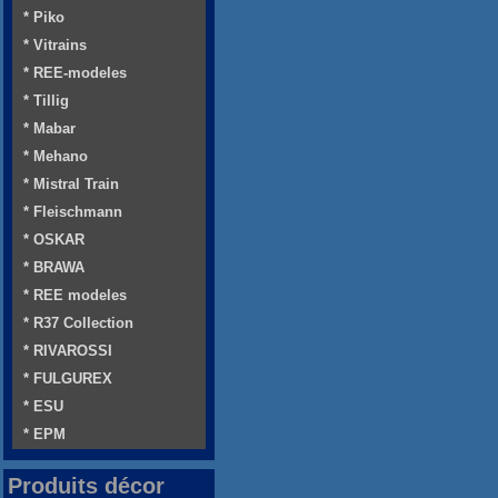
* Piko
* Vitrains
* REE-modeles
* Tillig
* Mabar
* Mehano
* Mistral Train
* Fleischmann
* OSKAR
* BRAWA
* REE modeles
* R37 Collection
* RIVAROSSI
* FULGUREX
* ESU
* EPM
Produits décor