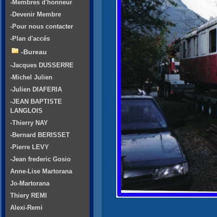
-Membres d'honneur
-Devenir Membre
-Pour nous contacter
-Plan d'accés
-Bureau
-Jacques DUSSERRE
-Michel Julien
-Julien DIAFERIA
-JEAN BAPTISTE
LANGLOIS
-Thierry NAY
-Bernard BERISSET
-Pierre LEVY
-Jean frederic Gosio
Anne-Lise Martorana
Jo-Martorana
Thiery REMI
Alexi-Remi