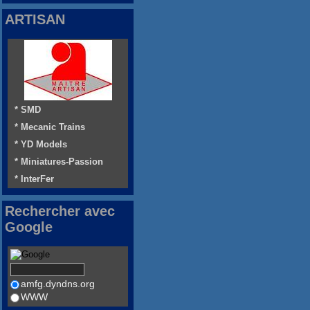
ARTISAN
* SMD
* Mecanic Trains
* YD Models
* Miniatures-Passion
* InterFer
Rechercher avec
Google
amfg.dyndns.org
WWW