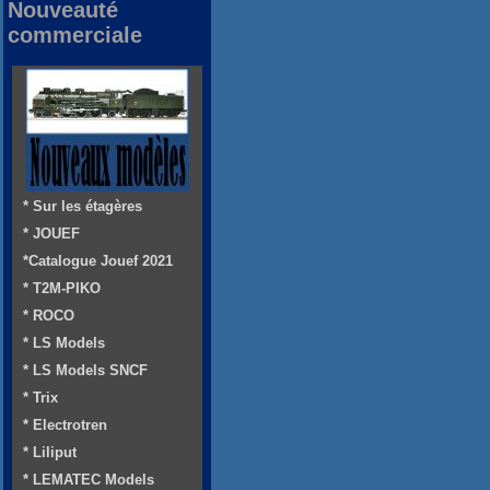
Nouveauté
commerciale
* Sur les étagères
* JOUEF
*Catalogue Jouef 2021
* T2M-PIKO
* ROCO
* LS Models
* LS Models SNCF
* Trix
* Electrotren
* Liliput
* LEMATEC Models