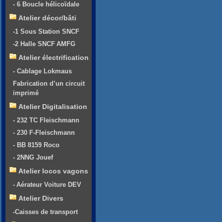
- 6 Boucle hélicoïdale
Atelier décor/bâti
-1 Sous Station SNCF
-2 Halle SNCF AMFG
Atelier électrification
- Cablage Lokmaus
Fabrication d’un circuit
imprimé
Atelier Digitalisation
- 232 TC Fleischmann
- 230 F-Fleischmann
- BB 8159 Roco
- 2NNG Jouef
Atelier locos vagons
- Aérateur Voiture DEV
Atelier Divers
-Caisses de transport