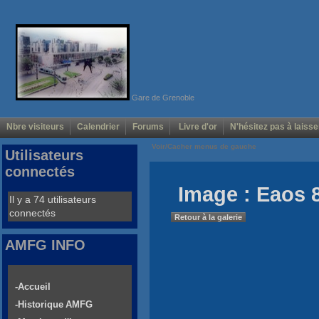
Gare de Grenoble
Nbre visiteurs
Calendrier
Forums
Livre d'or
N'hésitez pas à laisse
Voir/Cacher menus de gauche
Utilisateurs
connectés
Image : Eaos 
Il y a 74 utilisateurs
connectés
Retour à la galerie
AMFG INFO
-Accueil
-Historique AMFG