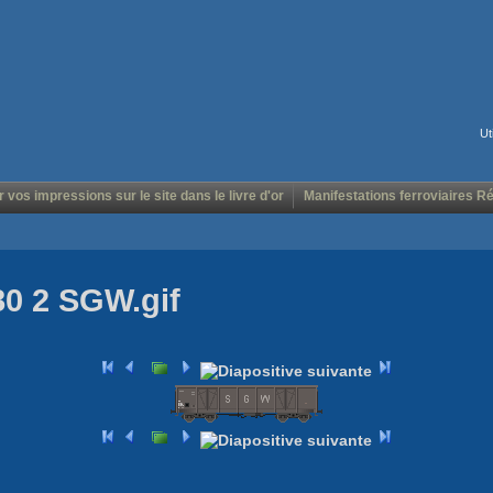
Ut
r vos impressions sur le site dans le livre d'or
Manifestations ferroviaires R
80 2 SGW.gif