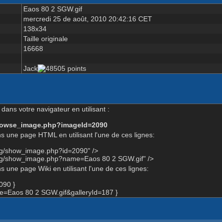
Eaos 80 2 SGW.gif
mercredi 25 de août, 2010 20:42:16 CET
138x34
Taille originale
16668
Jack
dans votre navigateur en utilisant :
-browse_image.php?imageId=2090
s une page HTML en utilisant l'une de ces lignes:
org/show_image.php?id=2090" />
org/show_image.php?name=Eaos 80 2 SGW.gif" />
 une page Wiki en utilisant l'une de ces lignes:
090 }
=Eaos 80 2 SGW.gif&galleryId=187 }