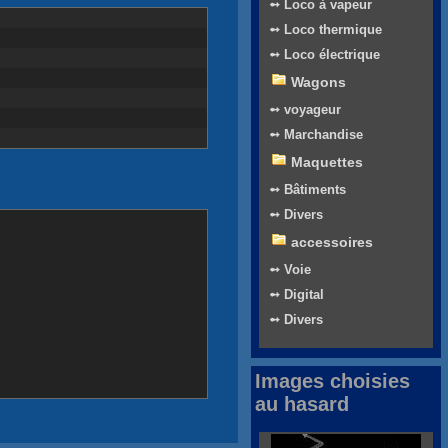
➻ Loco à vapeur
➻ Loco thermique
➻ Loco électrique
Wagons
➻ voyageur
➻ Marchandise
Maquettes
➻ Bâtiments
➻ Divers
accessoires
➻ Voie
➻ Digital
➻ Divers
Images choisies
au hasard