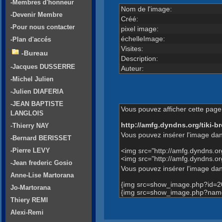
-Membres d'honneur
Nom de l'image:
-Devenir Membre
Créé:
-Pour nous contacter
pixel image:
échelleImage:
-Plan d'accés
Visites:
-Bureau
Description:
-Jacques DUSSERRE
Auteur:
-Michel Julien
-Julien DIAFERIA
-JEAN BAPTISTE
Vous pouvez afficher cette page 
LANGLOIS
http://amfg.dyndns.org/tiki
-Thierry NAY
Vous pouvez insérer l'image dan
-Bernard BERISSET
<img src="http://amfg.dyndns.
-Pierre LEVY
<img src="http://amfg.dyndns.
-Jean frederic Gosio
Vous pouvez insérer l'image dans
Anne-Lise Martorana
{img src=show_image.php?id=2
Jo-Martorana
{img src=show_image.php?name
Thiery REMI
Alexi-Remi