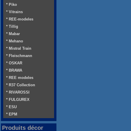
* Piko
* Vitrains
* REE-modeles
* Tillig
* Mabar
* Mehano
* Mistral Train
* Fleischmann
* OSKAR
* BRAWA
* REE modeles
* R37 Collection
* RIVAROSSI
* FULGUREX
* ESU
* EPM
Produits décor