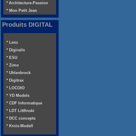
* Architecture-Passion
* Mon Petit Jean
Produits DIGITAL
* Lenz
* Digirails
* ESU
* Zimo
* Uhlenbrock
* Digitrax
* LOCOIO
* YD Models
* CDF Informatique
* LDT Littfinski
* DCC concepts
* Krois-Modell