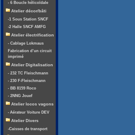
- 6 Boucle hélicoïdale
Atelier décor/bâti
-1 Sous Station SNCF
-2 Halle SNCF AMFG
Atelier électrification
- Cablage Lokmaus
Fabrication d’un circuit
imprimé
Atelier Digitalisation
- 232 TC Fleischmann
- 230 F-Fleischmann
- BB 8159 Roco
- 2NNG Jouef
Atelier locos vagons
- Aérateur Voiture DEV
Atelier Divers
-Caisses de transport