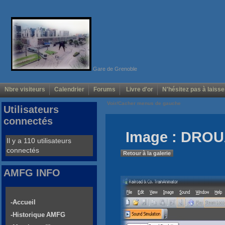
Gare de Grenoble
Nbre visiteurs
Calendrier
Forums
Livre d'or
N'hésitez pas à laisse
Voir/Cacher menus de gauche
Utilisateurs
connectés
Image : DROU
Il y a 110 utilisateurs
connectés
Retour à la galerie
AMFG INFO
-Accueil
-Historique AMFG