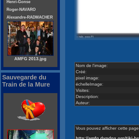
Henri-Gonse
Roger-NAVARO
Alexandre-RADMACHER
AMFG 2013.jpg
Nom de l'image:
Créé:
Sauvegarde du
pixel image:
Train de la Mure
échelleImage:
Visites:
Description:
Auteur:
Vous pouvez afficher cette page 
http://amfg.dyndns.org/tiki