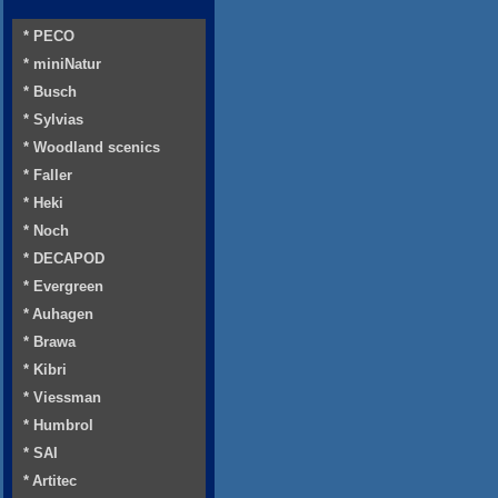
* PECO
* miniNatur
* Busch
* Sylvias
* Woodland scenics
* Faller
* Heki
* Noch
* DECAPOD
* Evergreen
* Auhagen
* Brawa
* Kibri
* Viessman
* Humbrol
* SAI
* Artitec