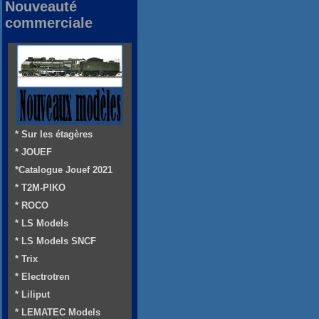
Nouveauté
commerciale
* Sur les étagères
* JOUEF
*Catalogue Jouef 2021
* T2M-PIKO
* ROCO
* LS Models
* LS Models SNCF
* Trix
* Electrotren
* Liliput
* LEMATEC Models