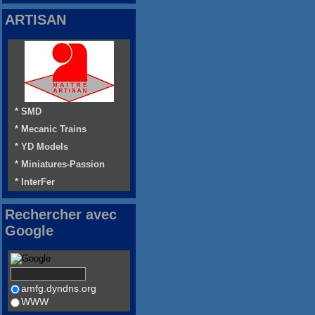
ARTISAN
* SMD
* Mecanic Trains
* YD Models
* Miniatures-Passion
* InterFer
Rechercher avec
Google
amfg.dyndns.org
WWW