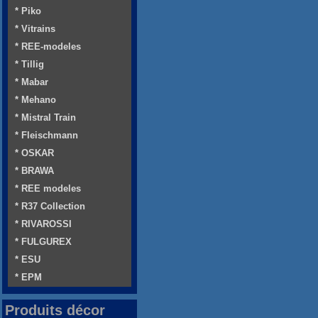
* Piko
* Vitrains
* REE-modeles
* Tillig
* Mabar
* Mehano
* Mistral Train
* Fleischmann
* OSKAR
* BRAWA
* REE modeles
* R37 Collection
* RIVAROSSI
* FULGUREX
* ESU
* EPM
Produits décor