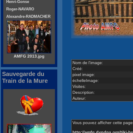
Henri-Gonse
Roger-NAVARO
Alexandre-RADMACHER
AMFG 2013.jpg
Nom de l'image:
Créé:
Sauvegarde du
pixel image:
Train de la Mure
échelleImage:
Visites:
Description:
Auteur:
Vous pouvez afficher cette page 
http://amfg.dyndns.org/tiki