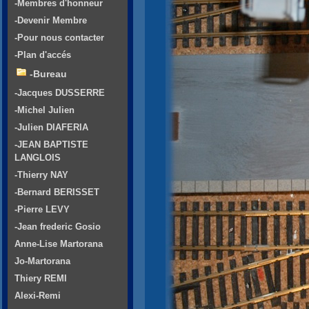
-Membres d'honneur
-Devenir Membre
-Pour nous contacter
-Plan d'accés
-Bureau
-Jacques DUSSERRE
-Michel Julien
-Julien DIAFERIA
-JEAN BAPTISTE
LANGLOIS
-Thierry NAY
-Bernard BERISSET
-Pierre LEVY
-Jean frederic Gosio
Anne-Lise Martorana
Jo-Martorana
Thiery REMI
Alexi-Remi