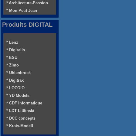
* Architecture-Passion
* Mon Petit Jean
Produits DIGITAL
* Lenz
* Digirails
* ESU
* Zimo
* Uhlenbrock
* Digitrax
* LOCOIO
* YD Models
* CDF Informatique
* LDT Littfinski
* DCC concepts
* Krois-Modell