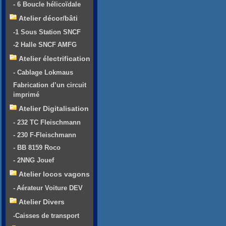
- 6 Boucle hélicoïdale
Atelier décor/bâti
-1 Sous Station SNCF
-2 Halle SNCF AMFG
Atelier électrification
- Cablage Lokmaus
Fabrication d’un circuit
imprimé
Atelier Digitalisation
- 232 TC Fleischmann
- 230 F-Fleischmann
- BB 8159 Roco
- 2NNG Jouef
Atelier locos vagons
- Aérateur Voiture DEV
Atelier Divers
-Caisses de transport