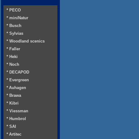
* PECO
* miniNatur
* Busch
* Sylvias
* Woodland scenics
* Faller
* Heki
* Noch
* DECAPOD
* Evergreen
* Auhagen
* Brawa
* Kibri
* Viessman
* Humbrol
* SAI
* Artitec