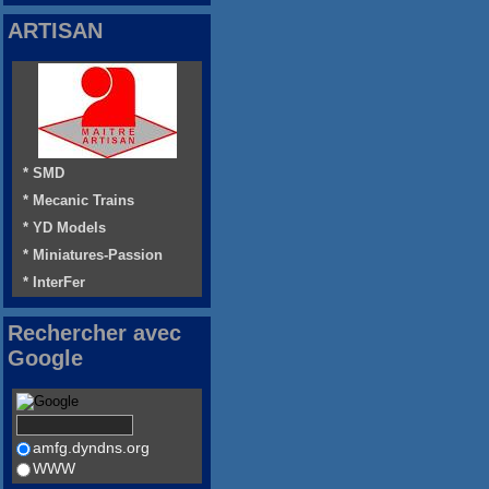
ARTISAN
* SMD
* Mecanic Trains
* YD Models
* Miniatures-Passion
* InterFer
Rechercher avec
Google
amfg.dyndns.org
WWW