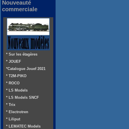
Nouveauté
commerciale
* Sur les étagères
* JOUEF
*Catalogue Jouef 2021
* T2M-PIKO
* ROCO
* LS Models
* LS Models SNCF
* Trix
* Electrotren
* Liliput
* LEMATEC Models