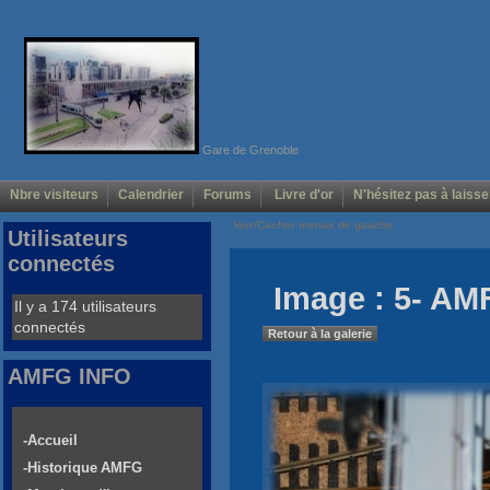
Gare de Grenoble
Nbre visiteurs
Calendrier
Forums
Livre d'or
N'hésitez pas à laisse
Voir/Cacher menus de gauche
Utilisateurs
connectés
Image : 5- AM
Il y a 174 utilisateurs
connectés
Retour à la galerie
AMFG INFO
-Accueil
-Historique AMFG