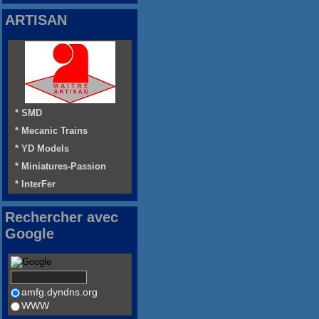
ARTISAN
* SMD
* Mecanic Trains
* YD Models
* Miniatures-Passion
* InterFer
Rechercher avec
Google
amfg.dyndns.org
WWW