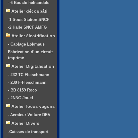
- 6 Boucle hélicoïdale
Atelier décor/bâti
-1 Sous Station SNCF
-2 Halle SNCF AMFG
Atelier électrification
- Cablage Lokmaus
Fabrication d’un circuit
imprimé
Atelier Digitalisation
- 232 TC Fleischmann
- 230 F-Fleischmann
- BB 8159 Roco
- 2NNG Jouef
Atelier locos vagons
- Aérateur Voiture DEV
Atelier Divers
-Caisses de transport