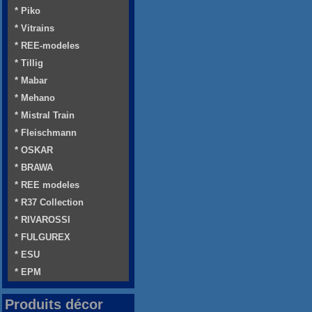
* Piko
* Vitrains
* REE-modeles
* Tillig
* Mabar
* Mehano
* Mistral Train
* Fleischmann
* OSKAR
* BRAWA
* REE modeles
* R37 Collection
* RIVAROSSI
* FULGUREX
* ESU
* EPM
Produits décor