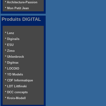
* Architecture-Passion
* Mon Petit Jean
Produits DIGITAL
* Lenz
* Digirails
* ESU
* Zimo
* Uhlenbrock
* Digitrax
* LOCOIO
* YD Models
* CDF Informatique
* LDT Littfinski
* DCC concepts
* Krois-Modell