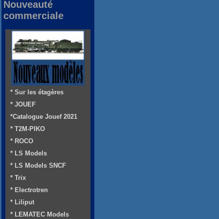
Nouveauté
commerciale
* Sur les étagères
* JOUEF
*Catalogue Jouef 2021
* T2M-PIKO
* ROCO
* LS Models
* LS Models SNCF
* Trix
* Electrotren
* Liliput
* LEMATEC Models