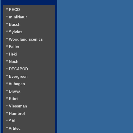
* PECO
* miniNatur
* Busch
* Sylvias
* Woodland scenics
* Faller
* Heki
* Noch
* DECAPOD
* Evergreen
* Auhagen
* Brawa
* Kibri
* Viessman
* Humbrol
* SAI
* Artitec