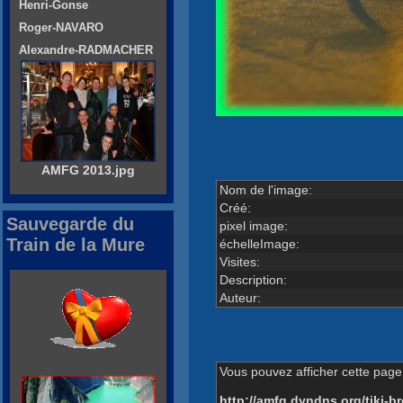
Henri-Gonse
Roger-NAVARO
Alexandre-RADMACHER
AMFG 2013.jpg
Nom de l'image:
Créé:
Sauvegarde du
pixel image:
Train de la Mure
échelleImage:
Visites:
Description:
Auteur:
Vous pouvez afficher cette page 
http://amfg.dyndns.org/tiki