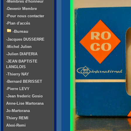
-Membres d'honneur
-Devenir Membre
-Pour nous contacter
-Plan d'accés
-Bureau
-Jacques DUSSERRE
-Michel Julien
-Julien DIAFERIA
-JEAN BAPTISTE
LANGLOIS
-Thierry NAY
-Bernard BERISSET
-Pierre LEVY
-Jean frederic Gosio
Anne-Lise Martorana
Jo-Martorana
Thiery REMI
Alexi-Remi