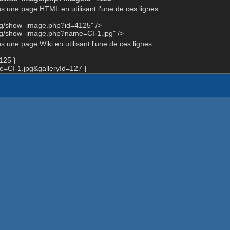
s une page HTML en utilisant l'une de ces lignes:
org/show_image.php?id=4125" />
org/show_image.php?name=CI-1.jpg" />
 une page Wiki en utilisant l'une de ces lignes:
125 }
CI-1.jpg&galleryId=127 }