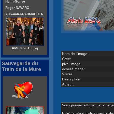
Henri-Gonse
Roger-NAVARO
Alexandre-RADMACHER
AMFG 2013.jpg
Nom de l'image:
Créé:
Sauvegarde du
pixel image:
Train de la Mure
échelleImage:
Visites:
Description:
Auteur:
Vous pouvez afficher cette page 
http://amfg.dyndns.org/tiki