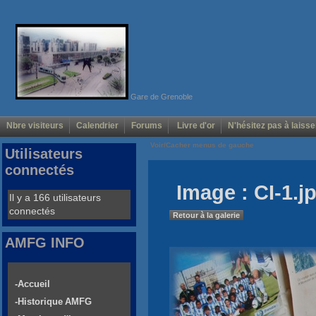
Gare de Grenoble
Nbre visiteurs
Calendrier
Forums
Livre d'or
N'hésitez pas à laisse
Voir/Cacher menus de gauche
Utilisateurs
connectés
Image : CI-1.j
Il y a 166 utilisateurs
connectés
Retour à la galerie
AMFG INFO
-Accueil
-Historique AMFG