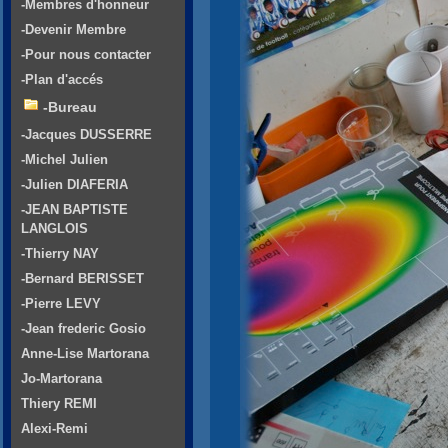
-Membres d'honneur
-Devenir Membre
-Pour nous contacter
-Plan d'accés
-Bureau
-Jacques DUSSERRE
-Michel Julien
-Julien DIAFERIA
-JEAN BAPTISTE
LANGLOIS
-Thierry NAY
-Bernard BERISSET
-Pierre LEVY
-Jean frederic Gosio
Anne-Lise Martorana
Jo-Martorana
Thiery REMI
Alexi-Remi