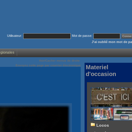
Utilisateur:
Mot de passe:
J'ai oublié mon mot de p
égionales
Voir/Cacher menus de droite
Envoyez cette page par courrier électronique
Materiel
d'occasion
Locos