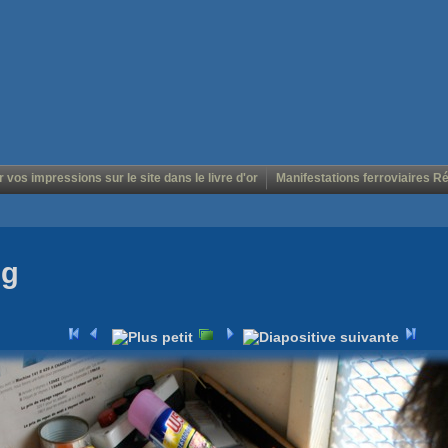
r vos impressions sur le site dans le livre d'or
Manifestations ferroviaires R
pg