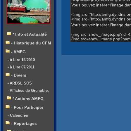
Vous pouvez insérer l'image dan
<img src="http://amfg.dyndns.
<img src="http://amfg.dyndns.
Vous pouvez insérer l'image dans
{img src=show_image.php?id=4
* Info et Actualité
{img src=show_image.php?name=
- Historique du CFM
- AMFG
- à Lire 12/2010
- à Lire 07/2011
- Divers
- ARDSL SOS
- Affiches de Grenoble.
* Actions AMFG
- Pour Participer
- Calendrier
- Reportages