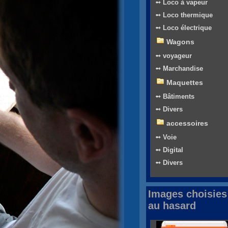
➻ Loco à vapeur
➻ Loco thermique
➻ Loco électrique
Wagons
➻ voyageur
➻ Marchandise
Maquettes
➻ Bâtiments
➻ Divers
accessoires
➻ Voie
➻ Digital
➻ Divers
Images choisies
au hasard