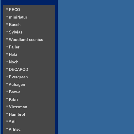
* PECO
* miniNatur
* Busch
* Sylvias
* Woodland scenics
* Faller
* Heki
* Noch
* DECAPOD
* Evergreen
* Auhagen
* Brawa
* Kibri
* Viessman
* Humbrol
* SAI
* Artitec