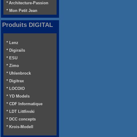
* Architecture-Passion
* Mon Petit Jean
Produits DIGITAL
* Lenz
* Digirails
* ESU
* Zimo
* Uhlenbrock
* Digitrax
* LOCOIO
* YD Models
* CDF Informatique
* LDT Littfinski
* DCC concepts
* Krois-Modell