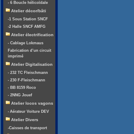
- 6 Boucle hélicoïdale
Atelier décor/bâti
-1 Sous Station SNCF
-2 Halle SNCF AMFG
Atelier électrification
- Cablage Lokmaus
Fabrication d’un circuit
imprimé
Atelier Digitalisation
- 232 TC Fleischmann
- 230 F-Fleischmann
- BB 8159 Roco
- 2NNG Jouef
Atelier locos vagons
- Aérateur Voiture DEV
Atelier Divers
-Caisses de transport