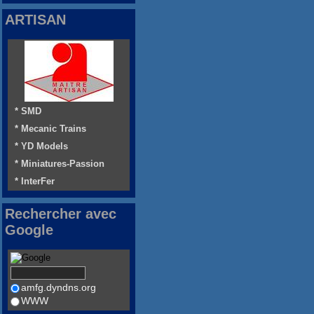
ARTISAN
* SMD
* Mecanic Trains
* YD Models
* Miniatures-Passion
* InterFer
Rechercher avec
Google
amfg.dyndns.org
WWW