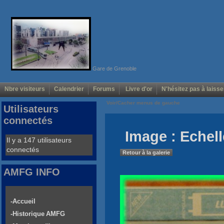
Gare de Grenoble
Nbre visiteurs
Calendrier
Forums
Livre d'or
N'hésitez pas à laisse
Voir/Cacher menus de gauche
Utilisateurs
connectés
Image : Echell
Il y a 147 utilisateurs
connectés
Retour à la galerie
AMFG INFO
-Accueil
-Historique AMFG