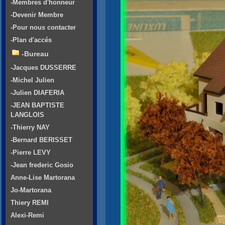
-Membres d'honneur
-Devenir Membre
-Pour nous contacter
-Plan d'accés
-Bureau
-Jacques DUSSERRE
-Michel Julien
-Julien DIAFERIA
-JEAN BAPTISTE
LANGLOIS
-Thierry NAY
-Bernard BERISSET
-Pierre LEVY
-Jean frederic Gosio
Anne-Lise Martorana
Jo-Martorana
Thiery REMI
Alexi-Remi