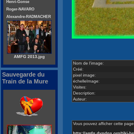
Henri-Gonse
Roger-NAVARO
Alexandre-RADMACHER
AMFG 2013.jpg
Nom de l'image:
Créé:
Sauvegarde du
pixel image:
Train de la Mure
échelleImage:
Visites:
Description:
Auteur:
Vous pouvez afficher cette page 
http://amfg.dyndns.org/tiki