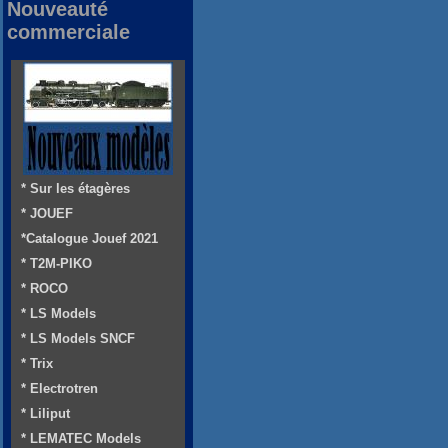
Nouveauté
commerciale
* Sur les étagères
* JOUEF
*Catalogue Jouef 2021
* T2M-PIKO
* ROCO
* LS Models
* LS Models SNCF
* Trix
* Electrotren
* Liliput
* LEMATEC Models