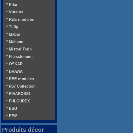
* Piko
* Vitrains
* REE-modeles
* Tillig
* Mabar
* Mehano
* Mistral Train
* Fleischmann
* OSKAR
* BRAWA
* REE modeles
* R37 Collection
* RIVAROSSI
* FULGUREX
* ESU
* EPM
Produits décor