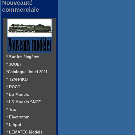
Nouveauté
commerciale
* Sur les étagères
* JOUEF
*Catalogue Jouef 2021
* T2M-PIKO
* ROCO
* LS Models
* LS Models SNCF
* Trix
* Electrotren
* Liliput
* LEMATEC Models