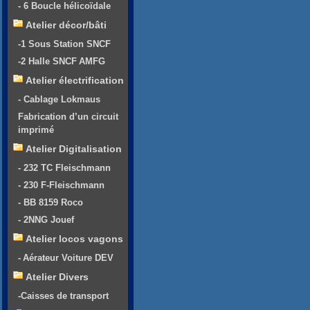
- 6 Boucle hélicoïdale
Atelier décor/bâti
-1 Sous Station SNCF
-2 Halle SNCF AMFG
Atelier électrification
- Cablage Lokmaus
Fabrication d’un circuit
imprimé
Atelier Digitalisation
- 232 TC Fleischmann
- 230 F-Fleischmann
- BB 8159 Roco
- 2NNG Jouef
Atelier locos vagons
- Aérateur Voiture DEV
Atelier Divers
-Caisses de transport