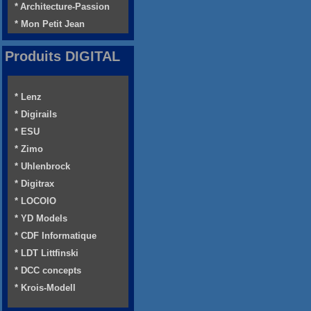
* Architecture-Passion
* Mon Petit Jean
Produits DIGITAL
* Lenz
* Digirails
* ESU
* Zimo
* Uhlenbrock
* Digitrax
* LOCOIO
* YD Models
* CDF Informatique
* LDT Littfinski
* DCC concepts
* Krois-Modell