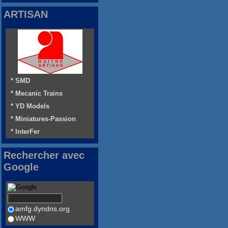
ARTISAN
* SMD
* Mecanic Trains
* YD Models
* Miniatures-Passion
* InterFer
Rechercher avec
Google
amfg.dyndns.org
WWW