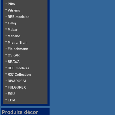
* Piko
* Vitrains
* REE-modeles
* Tillig
* Mabar
* Mehano
* Mistral Train
* Fleischmann
* OSKAR
* BRAWA
* REE modeles
* R37 Collection
* RIVAROSSI
* FULGUREX
* ESU
* EPM
Produits décor