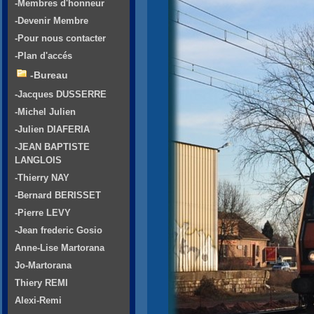
-Membres d'honneur
-Devenir Membre
-Pour nous contacter
-Plan d'accés
-Bureau
-Jacques DUSSERRE
-Michel Julien
-Julien DIAFERIA
-JEAN BAPTISTE
LANGLOIS
-Thierry NAY
-Bernard BERISSET
-Pierre LEVY
-Jean frederic Gosio
Anne-Lise Martorana
Jo-Martorana
Thiery REMI
Alexi-Remi