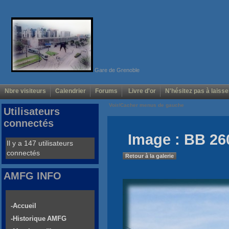
Gare de Grenoble
Nbre visiteurs
Calendrier
Forums
Livre d'or
N'hésitez pas à laisse
Voir/Cacher menus de gauche
Utilisateurs
connectés
Image : BB 26
Il y a 147 utilisateurs
connectés
Retour à la galerie
AMFG INFO
-Accueil
-Historique AMFG