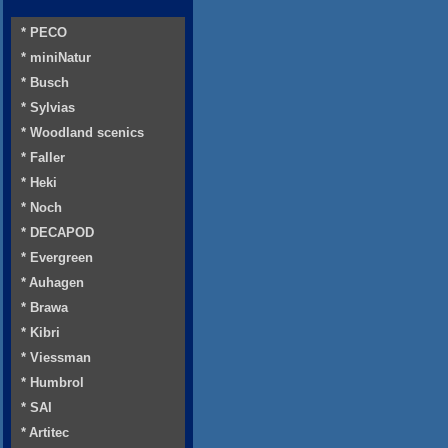
* PECO
* miniNatur
* Busch
* Sylvias
* Woodland scenics
* Faller
* Heki
* Noch
* DECAPOD
* Evergreen
* Auhagen
* Brawa
* Kibri
* Viessman
* Humbrol
* SAI
* Artitec