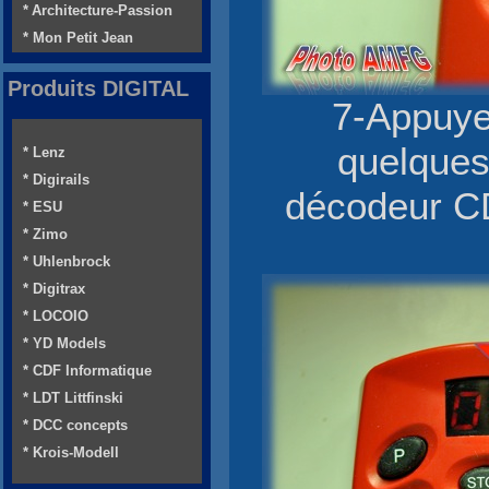
* Architecture-Passion
* Mon Petit Jean
Produits DIGITAL
7-Appuyer
quelques
* Lenz
* Digirails
décodeur CDF
* ESU
* Zimo
* Uhlenbrock
* Digitrax
* LOCOIO
* YD Models
* CDF Informatique
* LDT Littfinski
* DCC concepts
* Krois-Modell