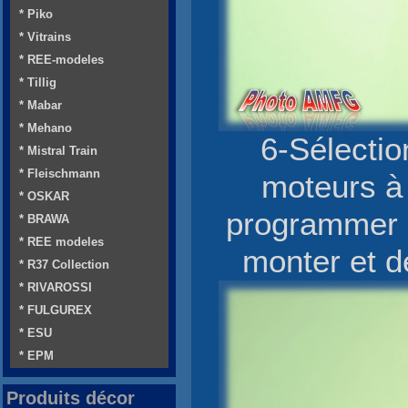
* Piko
* Vitrains
* REE-modeles
* Tillig
* Mabar
* Mehano
6-Sélectio
* Mistral Train
* Fleischmann
moteurs à
* OSKAR
programmer 
* BRAWA
* REE modeles
monter et de
* R37 Collection
* RIVAROSSI
* FULGUREX
* ESU
* EPM
Produits décor