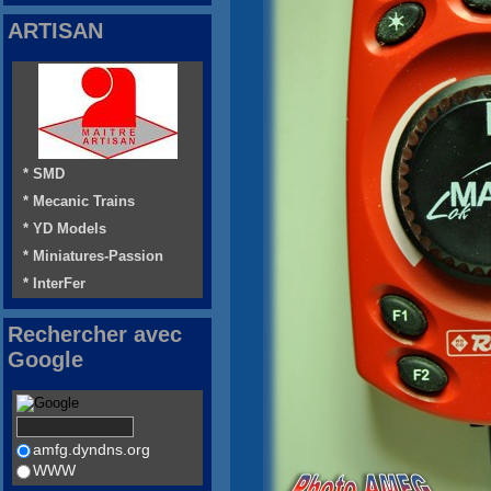
ARTISAN
* SMD
* Mecanic Trains
* YD Models
* Miniatures-Passion
* InterFer
Rechercher avec
Google
amfg.dyndns.org
WWW