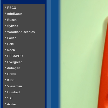
* PECO
* miniNatur
* Busch
* Sylvias
* Woodland scenics
* Faller
* Heki
* Noch
* DECAPOD
* Evergreen
* Auhagen
* Brawa
* Kibri
* Viessman
* Humbrol
* SAI
* Artitec