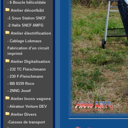
- 6 Boucle hélicoïdale
Atelier décor/bâti
-1 Sous Station SNCF
-2 Halle SNCF AMFG
Atelier électrification
- Cablage Lokmaus
Fabrication d’un circuit
imprimé
Atelier Digitalisation
- 232 TC Fleischmann
- 230 F-Fleischmann
- BB 8159 Roco
- 2NNG Jouef
Atelier locos vagons
- Aérateur Voiture DEV
Atelier Divers
-Caisses de transport