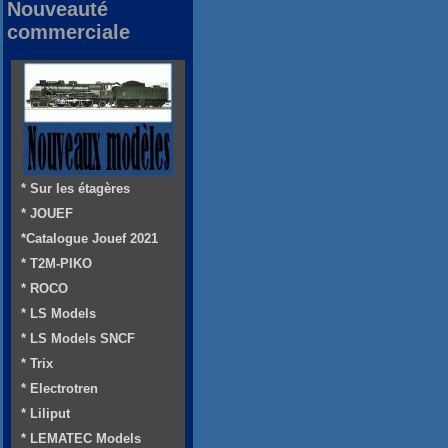
Nouveauté
commerciale
* Sur les étagères
* JOUEF
*Catalogue Jouef 2021
* T2M-PIKO
* ROCO
* LS Models
* LS Models SNCF
* Trix
* Electrotren
* Liliput
* LEMATEC Models