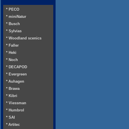
* PECO
* miniNatur
* Busch
* Sylvias
* Woodland scenics
* Faller
* Heki
* Noch
* DECAPOD
* Evergreen
* Auhagen
* Brawa
* Kibri
* Viessman
* Humbrol
* SAI
* Artitec