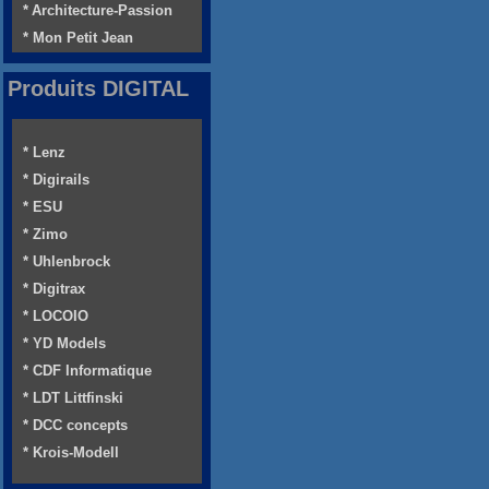
* Architecture-Passion
* Mon Petit Jean
Produits DIGITAL
* Lenz
* Digirails
* ESU
* Zimo
* Uhlenbrock
* Digitrax
* LOCOIO
* YD Models
* CDF Informatique
* LDT Littfinski
* DCC concepts
* Krois-Modell