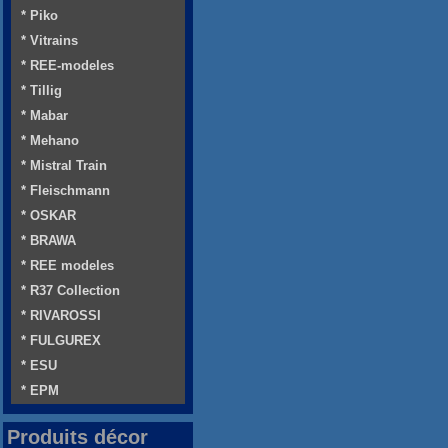
* Piko
* Vitrains
* REE-modeles
* Tillig
* Mabar
* Mehano
* Mistral Train
* Fleischmann
* OSKAR
* BRAWA
* REE modeles
* R37 Collection
* RIVAROSSI
* FULGUREX
* ESU
* EPM
Produits décor