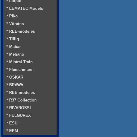
* Liliput
* LEMATEC Models
* Piko
* Vitrains
* REE-modeles
* Tillig
* Mabar
* Mehano
* Mistral Train
* Fleischmann
* OSKAR
* BRAWA
* REE modeles
* R37 Collection
* RIVAROSSI
* FULGUREX
* ESU
* EPM