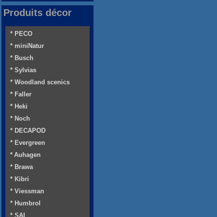
Produits décor
* PECO
* miniNatur
* Busch
* Sylvias
* Woodland scenics
* Faller
* Heki
* Noch
* DECAPOD
* Evergreen
* Auhagen
* Brawa
* Kibri
* Viessman
* Humbrol
* SAI