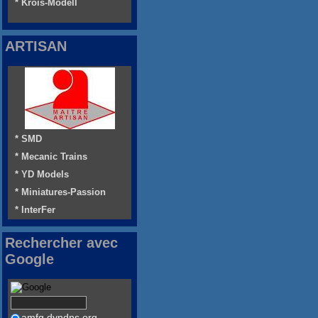
* Krois-Modell
ARTISAN
* SMD
* Mecanic Trains
* YD Models
* Miniatures-Passion
* InterFer
Rechercher avec
Google
amfg.dyndns.org