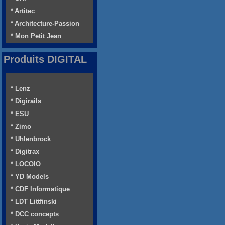
* Artitec
* Architecture-Passion
* Mon Petit Jean
Produits DIGITAL
* Lenz
* Digirails
* ESU
* Zimo
* Uhlenbrock
* Digitrax
* LOCOIO
* YD Models
* CDF Informatique
* LDT Littfinski
* DCC concepts