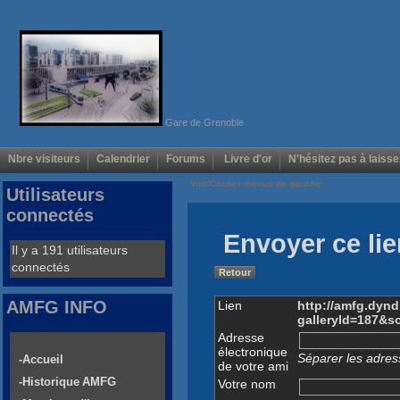
Gare de Grenoble
Nbre visiteurs
Calendrier
Forums
Livre d'or
N'hésitez pas à laisse
Voir/Cacher menus de gauche
Utilisateurs
connectés
Envoyer ce lie
Il y a 191 utilisateurs
connectés
Retour
AMFG INFO
Lien
http://amfg.dyn
galleryId=187&s
Adresse
électronique
Séparer les adress
-Accueil
de votre ami
-Historique AMFG
Votre nom