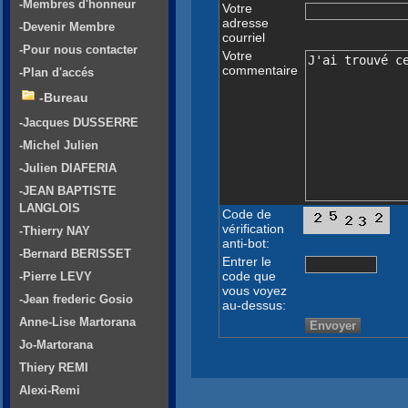
-Membres d'honneur
Votre
adresse
-Devenir Membre
courriel
-Pour nous contacter
Votre
commentaire
-Plan d'accés
-Bureau
-Jacques DUSSERRE
-Michel Julien
-Julien DIAFERIA
-JEAN BAPTISTE
LANGLOIS
Code de
vérification
-Thierry NAY
anti-bot:
-Bernard BERISSET
Entrer le
code que
-Pierre LEVY
vous voyez
-Jean frederic Gosio
au-dessus:
Anne-Lise Martorana
Jo-Martorana
Thiery REMI
Alexi-Remi