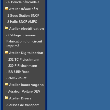
- 6 Boucle hélicoïdale
Atelier décor/bâti
-1 Sous Station SNCF
-2 Halle SNCF AMFG
Atelier électrification
- Cablage Lokmaus
Fabrication d’un circuit
imprimé
Atelier Digitalisation
- 232 TC Fleischmann
- 230 F-Fleischmann
- BB 8159 Roco
- 2NNG Jouef
Atelier locos vagons
- Aérateur Voiture DEV
Atelier Divers
-Caisses de transport