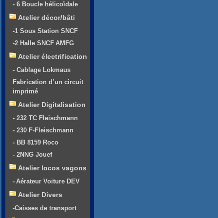
- 6 Boucle hélicoïdale
Atelier décor/bâti
-1 Sous Station SNCF
-2 Halle SNCF AMFG
Atelier électrification
- Cablage Lokmaus
Fabrication d’un circuit
imprimé
Atelier Digitalisation
- 232 TC Fleischmann
- 230 F-Fleischmann
- BB 8159 Roco
- 2NNG Jouef
Atelier locos vagons
- Aérateur Voiture DEV
Atelier Divers
-Caisses de transport