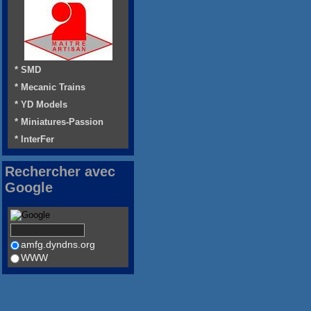
* SMD
* Mecanic Trains
* YD Models
* Miniatures-Passion
* InterFer
Rechercher avec
Google
amfg.dyndns.org
WWW