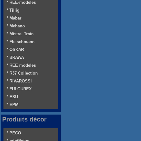
* REE-modeles
* Tillig
* Mabar
* Mehano
* Mistral Train
* Fleischmann
* OSKAR
* BRAWA
* REE modeles
* R37 Collection
* RIVAROSSI
* FULGUREX
* ESU
* EPM
Produits décor
* PECO
* miniNatur