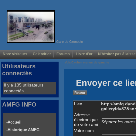
Gare de Grenoble
Nbre visiteurs
Calendrier
Forums
Livre d'or
N'hésitez pas à laisse
Voir/Cacher menus de gauche
Utilisateurs
connectés
Envoyer ce lie
Il y a 135 utilisateurs
connectés
Retour
AMFG INFO
Lien
http://amfg.dyn
galleryId=87&so
Adresse
électronique
Séparer les adress
-Accueil
de votre ami
-Historique AMFG
Votre nom