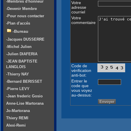
-Membres d'honneur
Votre
adresse
-Devenir Membre
courriel
-Pour nous contacter
Votre
commentaire
-Plan d'accés
-Bureau
-Jacques DUSSERRE
-Michel Julien
-Julien DIAFERIA
-JEAN BAPTISTE
Code de
LANGLOIS
vérification
-Thierry NAY
anti-bot:
Entrer le
-Bernard BERISSET
code que
-Pierre LEVY
vous voyez
au-dessus:
-Jean frederic Gosio
Anne-Lise Martorana
Jo-Martorana
Thiery REMI
Alexi-Remi