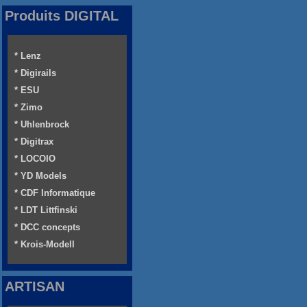
Produits DIGITAL
* Lenz
* Digirails
* ESU
* Zimo
* Uhlenbrock
* Digitrax
* LOCOIO
* YD Models
* CDF Informatique
* LDT Littfinski
* DCC concepts
* Krois-Modell
ARTISAN