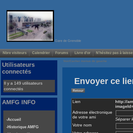
Gare de Grenoble
Nbre visiteurs
Calendrier
Forums
Livre d'or
N'hésitez pas à laisse
Voir/Cacher menus de gauche
Utilisateurs
connectés
Envoyer ce lie
Il y a 149 utilisateurs
connectés
Retour
AMFG INFO
Lien
http://a
imageId
Adresse électronique
de votre ami
Séparer l
-Accueil
Votre nom
-Historique AMFG
Votre adresse