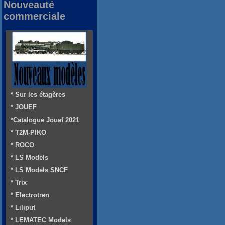
Nouveauté
commerciale
* Sur les étagères
* JOUEF
*Catalogue Jouef 2021
* T2M-PIKO
* ROCO
* LS Models
* LS Models SNCF
* Trix
* Electrotren
* Liliput
* LEMATEC Models