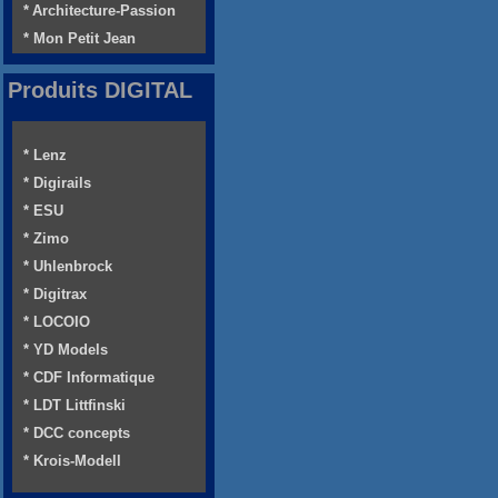
* Architecture-Passion
* Mon Petit Jean
Produits DIGITAL
* Lenz
* Digirails
* ESU
* Zimo
* Uhlenbrock
* Digitrax
* LOCOIO
* YD Models
* CDF Informatique
* LDT Littfinski
* DCC concepts
* Krois-Modell