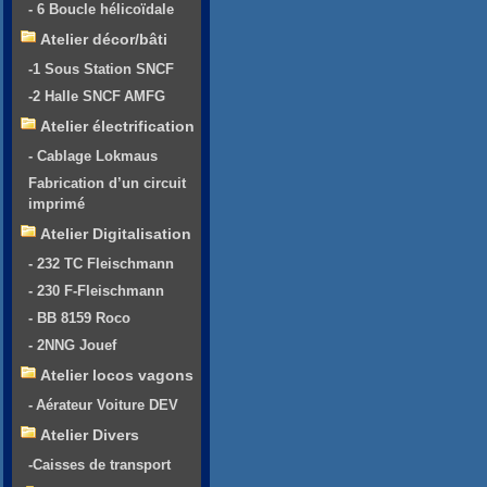
- 6 Boucle hélicoïdale
Atelier décor/bâti
-1 Sous Station SNCF
-2 Halle SNCF AMFG
Atelier électrification
- Cablage Lokmaus
Fabrication d’un circuit
imprimé
Atelier Digitalisation
- 232 TC Fleischmann
- 230 F-Fleischmann
- BB 8159 Roco
- 2NNG Jouef
Atelier locos vagons
- Aérateur Voiture DEV
Atelier Divers
-Caisses de transport