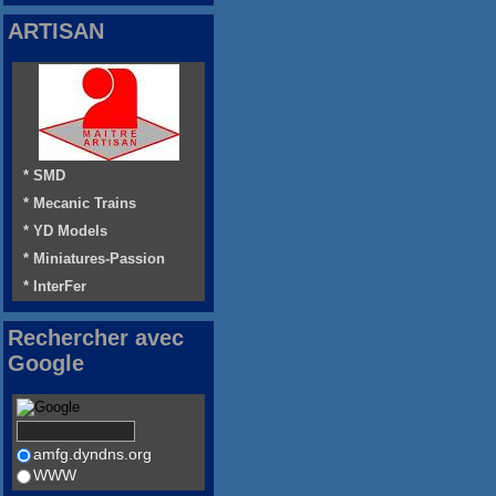
ARTISAN
* SMD
* Mecanic Trains
* YD Models
* Miniatures-Passion
* InterFer
Rechercher avec
Google
amfg.dyndns.org
WWW