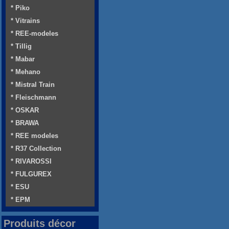
* Piko
* Vitrains
* REE-modeles
* Tillig
* Mabar
* Mehano
* Mistral Train
* Fleischmann
* OSKAR
* BRAWA
* REE modeles
* R37 Collection
* RIVAROSSI
* FULGUREX
* ESU
* EPM
Produits décor