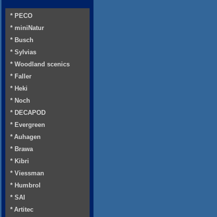
* PECO
* miniNatur
* Busch
* Sylvias
* Woodland scenics
* Faller
* Heki
* Noch
* DECAPOD
* Evergreen
* Auhagen
* Brawa
* Kibri
* Viessman
* Humbrol
* SAI
* Artitec