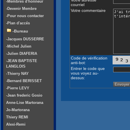
-Membres d'honneur
courriel
-Devenir Membre
Votre commentaire
-Pour nous contacter
-Plan d'accés
-Bureau
-Jacques DUSSERRE
-Michel Julien
-Julien DIAFERIA
Code de vérification
-JEAN BAPTISTE
anti-bot:
LANGLOIS
Entrer le code que
vous voyez au-
-Thierry NAY
dessus:
-Bernard BERISSET
-Pierre LEVY
-Jean frederic Gosio
Anne-Lise Martorana
Jo-Martorana
Thiery REMI
Alexi-Remi