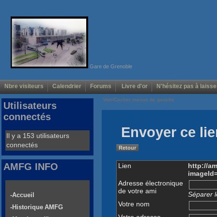
Gare de Grenoble
Nbre visiteurs
Calendrier
Forums
Livre d'or
N'hésitez pas à laisse
Voir/Cacher menus de gauche
Utilisateurs
connectés
Envoyer ce lie
Il y a 153 utilisateurs
connectés
Retour
AMFG INFO
Lien
http://a
imageId
Adresse électronique
de votre ami
Séparer l
-Accueil
Votre nom
-Historique AMFG
Votre adresse