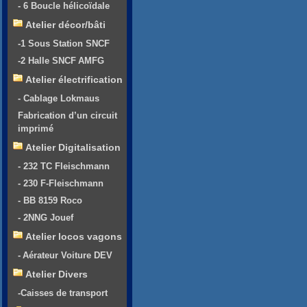
- 6 Boucle hélicoïdale
Atelier décor/bâti
-1 Sous Station SNCF
-2 Halle SNCF AMFG
Atelier électrification
- Cablage Lokmaus
Fabrication d’un circuit
imprimé
Atelier Digitalisation
- 232 TC Fleischmann
- 230 F-Fleischmann
- BB 8159 Roco
- 2NNG Jouef
Atelier locos vagons
- Aérateur Voiture DEV
Atelier Divers
-Caisses de transport