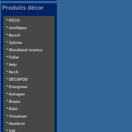
Produits décor
* PECO
* miniNatur
* Busch
* Sylvias
* Woodland scenics
* Faller
* Heki
* Noch
* DECAPOD
* Evergreen
* Auhagen
* Brawa
* Kibri
* Viessman
* Humbrol
* SAI