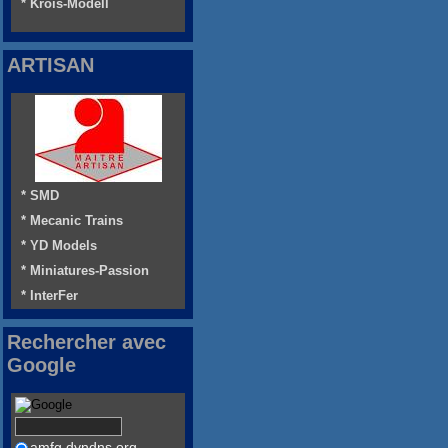
* Krois-Modell
ARTISAN
* SMD
* Mecanic Trains
* YD Models
* Miniatures-Passion
* InterFer
Rechercher avec
Google
amfg.dyndns.org