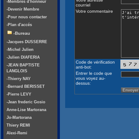
-Membres d'honneur
courriel
-Devenir Membre
Votre commentaire
-Pour nous contacter
-Plan d'accés
-Bureau
-Jacques DUSSERRE
-Michel Julien
-Julien DIAFERIA
Code de vérification
-JEAN BAPTISTE
anti-bot:
LANGLOIS
Entrer le code que
vous voyez au-
-Thierry NAY
dessus:
-Bernard BERISSET
-Pierre LEVY
-Jean frederic Gosio
Anne-Lise Martorana
Jo-Martorana
Thiery REMI
Alexi-Remi