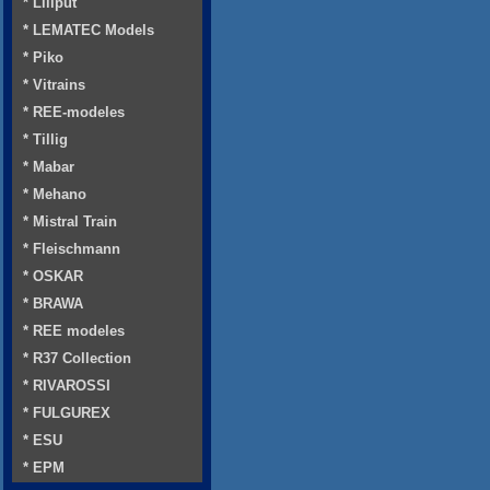
* Liliput
* LEMATEC Models
* Piko
* Vitrains
* REE-modeles
* Tillig
* Mabar
* Mehano
* Mistral Train
* Fleischmann
* OSKAR
* BRAWA
* REE modeles
* R37 Collection
* RIVAROSSI
* FULGUREX
* ESU
* EPM