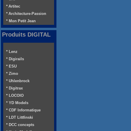
* Artitec
* Architecture-Passion
* Mon Petit Jean
Produits DIGITAL
* Lenz
* Digirails
* ESU
* Zimo
* Uhlenbrock
* Digitrax
* LOCOIO
* YD Models
* CDF Informatique
* LDT Littfinski
* DCC concepts