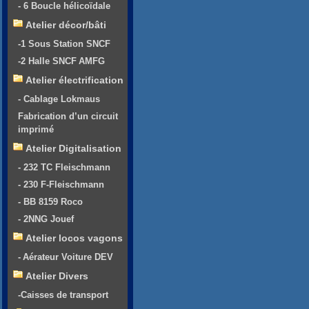
- 6 Boucle hélicoïdale
Atelier décor/bâti
-1 Sous Station SNCF
-2 Halle SNCF AMFG
Atelier électrification
- Cablage Lokmaus
Fabrication d’un circuit
imprimé
Atelier Digitalisation
- 232 TC Fleischmann
- 230 F-Fleischmann
- BB 8159 Roco
- 2NNG Jouef
Atelier locos vagons
- Aérateur Voiture DEV
Atelier Divers
-Caisses de transport