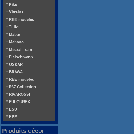
* Piko
* Vitrains
* REE-modeles
* Tillig
* Mabar
* Mehano
* Mistral Train
* Fleischmann
* OSKAR
* BRAWA
* REE modeles
* R37 Collection
* RIVAROSSI
* FULGUREX
* ESU
* EPM
Produits décor