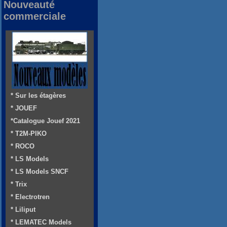
Nouveauté
commerciale
* Sur les étagères
* JOUEF
*Catalogue Jouef 2021
* T2M-PIKO
* ROCO
* LS Models
* LS Models SNCF
* Trix
* Electrotren
* Liliput
* LEMATEC Models