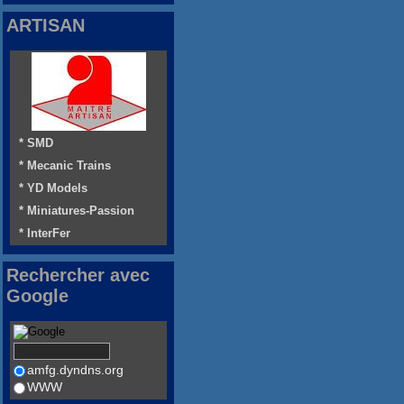
ARTISAN
* SMD
* Mecanic Trains
* YD Models
* Miniatures-Passion
* InterFer
Rechercher avec
Google
amfg.dyndns.org
WWW