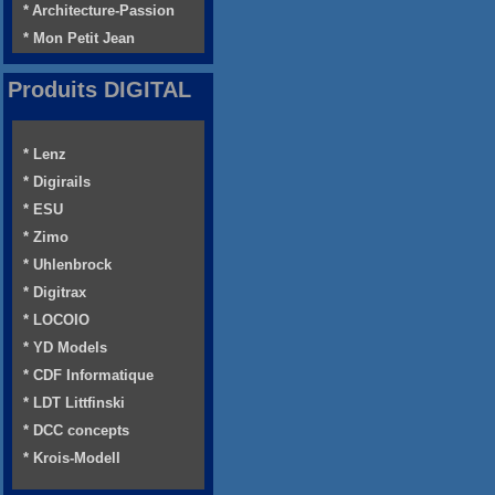
* Architecture-Passion
* Mon Petit Jean
Produits DIGITAL
* Lenz
* Digirails
* ESU
* Zimo
* Uhlenbrock
* Digitrax
* LOCOIO
* YD Models
* CDF Informatique
* LDT Littfinski
* DCC concepts
* Krois-Modell