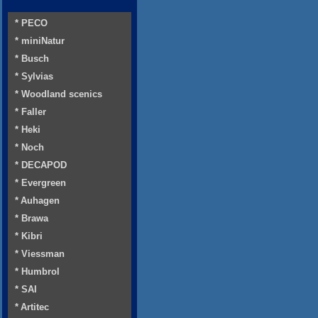
* PECO
* miniNatur
* Busch
* Sylvias
* Woodland scenics
* Faller
* Heki
* Noch
* DECAPOD
* Evergreen
* Auhagen
* Brawa
* Kibri
* Viessman
* Humbrol
* SAI
* Artitec