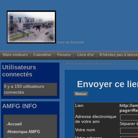
Gare de Grenoble
Nbre visiteurs
Calendrier
Forums
Livre d'or
N'hésitez pas à laisse
Voir/Cacher menus de gauche
Utilisateurs
connectés
Envoyer ce lie
Il y a 193 utilisateurs
connectés
Retour
AMFG INFO
Lien
http://a
page=Re
Adresse électronique
de votre ami
Séparer l
-Accueil
Votre nom
-Historique AMFG
Votre adresse