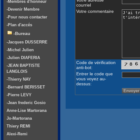
-Membres d'honneur
courriel
-Devenir Membre
Votre commentaire
-Pour nous contacter
-Plan d'accés
-Bureau
-Jacques DUSSERRE
-Michel Julien
-Julien DIAFERIA
Code de vérification
-JEAN BAPTISTE
anti-bot:
LANGLOIS
Entrer le code que
vous voyez au-
-Thierry NAY
dessus:
-Bernard BERISSET
-Pierre LEVY
-Jean frederic Gosio
Anne-Lise Martorana
Jo-Martorana
Thiery REMI
Alexi-Remi