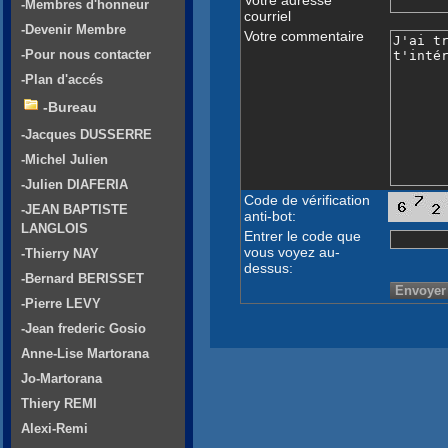
-Membres d'honneur
courriel
-Devenir Membre
Votre commentaire
-Pour nous contacter
-Plan d'accés
-Bureau
-Jacques DUSSERRE
-Michel Julien
-Julien DIAFERIA
Code de vérification
-JEAN BAPTISTE
anti-bot:
LANGLOIS
Entrer le code que
vous voyez au-
-Thierry NAY
dessus:
-Bernard BERISSET
-Pierre LEVY
-Jean frederic Gosio
Anne-Lise Martorana
Jo-Martorana
Thiery REMI
Alexi-Remi