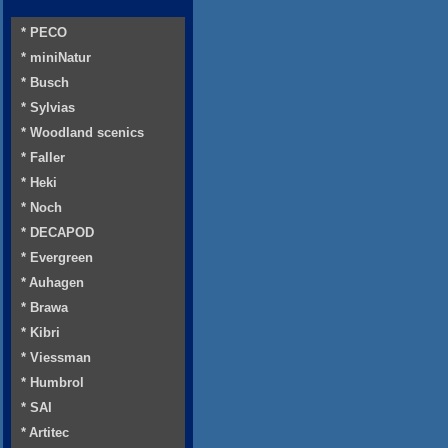
* PECO
* miniNatur
* Busch
* Sylvias
* Woodland scenics
* Faller
* Heki
* Noch
* DECAPOD
* Evergreen
* Auhagen
* Brawa
* Kibri
* Viessman
* Humbrol
* SAI
* Artitec