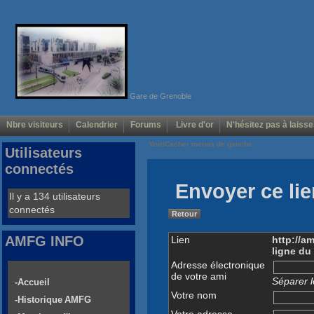
Gare de Grenoble
Nbre visiteurs
Calendrier
Forums
Livre d'or
N'hésitez pas à laisse
Voir/Cacher menus de gauche
Utilisateurs
connectés
Envoyer ce lie
Il y a 134 utilisateurs
connectés
Retour
AMFG INFO
Lien
http://a
ligne du
Adresse électronique
de votre ami
Séparer l
-Accueil
Votre nom
-Historique AMFG
Votre adresse