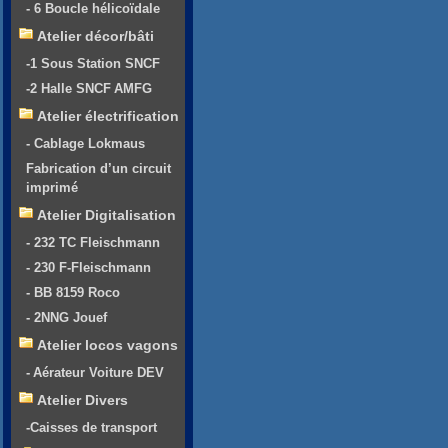
- 6 Boucle hélicoïdale
Atelier décor/bâti
-1 Sous Station SNCF
-2 Halle SNCF AMFG
Atelier électrification
- Cablage Lokmaus
Fabrication d’un circuit
imprimé
Atelier Digitalisation
- 232 TC Fleischmann
- 230 F-Fleischmann
- BB 8159 Roco
- 2NNG Jouef
Atelier locos vagons
- Aérateur Voiture DEV
Atelier Divers
-Caisses de transport