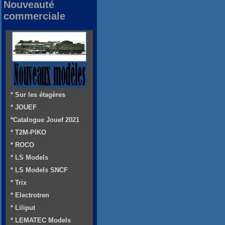
Nouveauté
commerciale
* Sur les étagères
* JOUEF
*Catalogue Jouef 2021
* T2M-PIKO
* ROCO
* LS Models
* LS Models SNCF
* Trix
* Electrotren
* Liliput
* LEMATEC Models