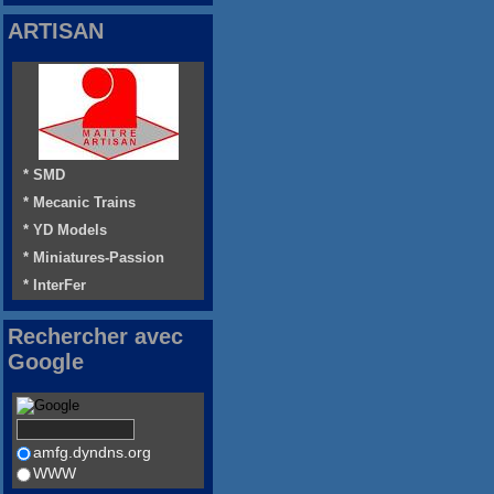
ARTISAN
* SMD
* Mecanic Trains
* YD Models
* Miniatures-Passion
* InterFer
Rechercher avec
Google
amfg.dyndns.org
WWW