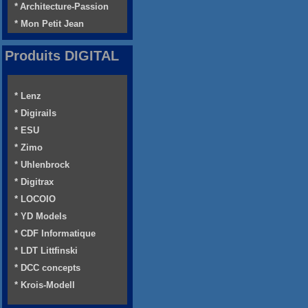
* Architecture-Passion
* Mon Petit Jean
Produits DIGITAL
* Lenz
* Digirails
* ESU
* Zimo
* Uhlenbrock
* Digitrax
* LOCOIO
* YD Models
* CDF Informatique
* LDT Littfinski
* DCC concepts
* Krois-Modell