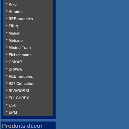
* Piko
* Vitrains
* REE-modeles
* Tillig
* Mabar
* Mehano
* Mistral Train
* Fleischmann
* OSKAR
* BRAWA
* REE modeles
* R37 Collection
* RIVAROSSI
* FULGUREX
* ESU
* EPM
Produits décor