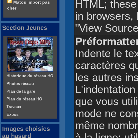
HTML; these 
Matos import pas
cher
in browsers,
"View Source"
Section Jeunes
Préformatter
Indente le te
caractères q
les autres in
Historique du réseau HO
Photos réseau
L'indentation
Plan de la gare
que vous uti
Plan du réseau HO
Travaux
mode ne con
Expos
même nombre 
Images choisies
à la ligne; ut
au hasard