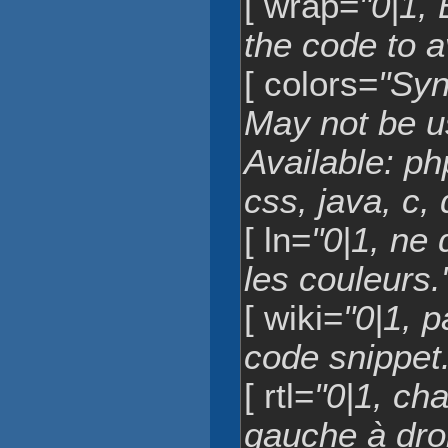
[ wrap=
"0|1,
the code to a
[ colors=
"Syn
May not be u
Available: php
css, java, c, 
[ ln=
"0|1, ne 
les couleurs.
[ wiki=
"0|1, p
code snippet.
[ rtl=
"0|1, cha
gauche à droi