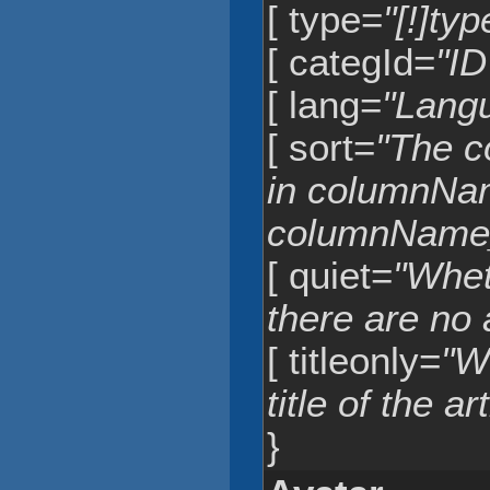
[ type=
"[!]ty
[ categId=
"ID
[ lang=
"Langue
[ sort=
"The c
in columnNa
columnName_
[ quiet=
"Whet
there are no a
[ titleonly=
"W
title of the ar
}