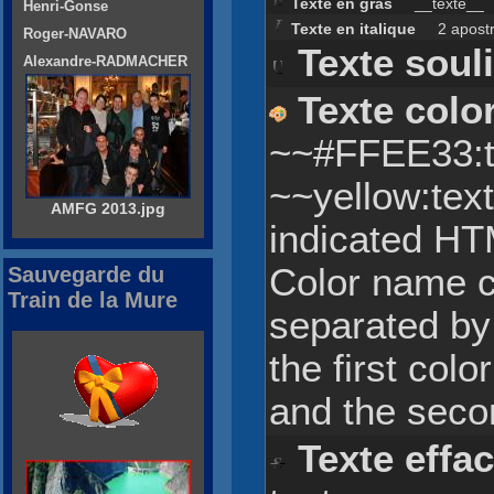
Texte en gras
__texte__
Henri-Gonse
Texte en italique
2 apostrop
Roger-NAVARO
Texte soul
Alexandre-RADMACHER
Texte colo
~~#FFEE33:t
~~yellow:text
AMFG 2013.jpg
indicated HT
Color name c
Sauvegarde du
Train de la Mure
separated by
the first col
and the seco
Texte effa