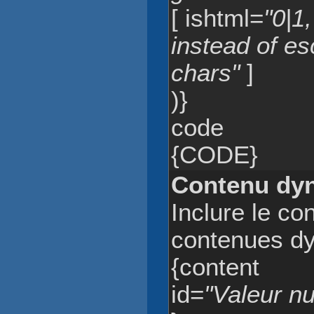
[ ishtml=
"0|1
instead of e
chars"
]
)}
code
{CODE}
Contenu dy
Inclure le c
contenues d
{content
id=
"Valeur n