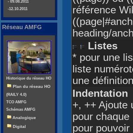
- 09.08.2011
référence Wi
-12.10.2011
((page|#anchr
Réseau AMFG
heading/anch
Listes
* pour une li
liste numérot
une définitio
Historique du réseau HO
Plan du réseau HO
Indentation
(RAILY 4.0)
+, ++ Ajoute 
TCO AMFG
Schémas AMFG
pour chaque p
Analogique
pour pouvoir
Digital