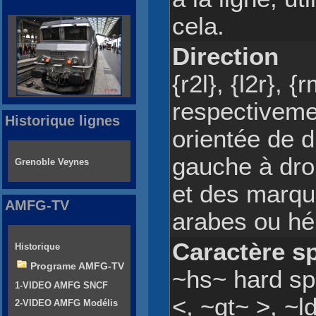
cela.
Direction
{r2l}, {l2r}, {
respectivemen
Historique lignes
orientée de d
gauche à droi
Grenoble Veynes
et des marqu
AMFG-TV
arabes ou hé
Caractère s
Historique
Programe AMFG-TV
~hs~ hard sp
1-VIDEO AMFG SNCF
<, ~gt~ >, ~ld
2-VIDEO AMFG Modélis