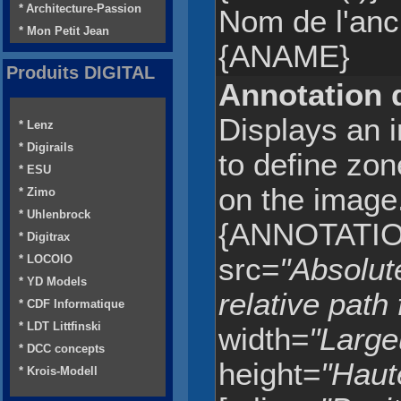
* Architecture-Passion
Nom de l'anc
* Mon Petit Jean
{ANAME}
Produits DIGITAL
Annotation 
Displays an 
* Lenz
* Digirails
to define zon
* ESU
on the image
* Zimo
* Uhlenbrock
{ANNOTATIO
* Digitrax
* LOCOIO
src=
"Absolut
* YD Models
relative path 
* CDF Informatique
* LDT Littfinski
width=
"Large
* DCC concepts
height=
"Haut
* Krois-Modell