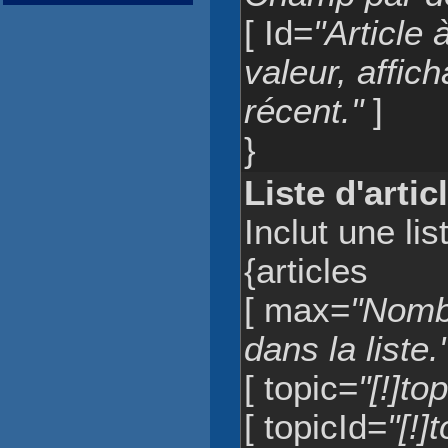
[ Id=
"Article 
valeur, affich
récent."
]
}
Liste d'artic
Inclut une lis
{articles
[ max=
"Nombr
dans la liste.
[ topic=
"[!]to
[ topicId=
"[!]