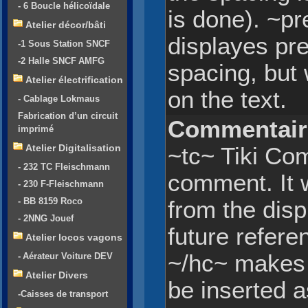
- 6 Boucle hélicoïdale
is done). ~pr
Atelier décor/bâti
displayes pre
-1 Sous Station SNCF
-2 Halle SNCF AMFG
spacing, but 
Atelier électrification
on the text.
- Cablage Lokmaus
Fabrication d’un circuit
Commentair
imprimé
Atelier Digitalisation
~tc~ Tiki Co
- 232 TC Fleischmann
comment. It 
- 230 F-Fleischmann
- BB 8159 Roco
from the displ
- 2NNG Jouef
future refe
Atelier locos vagons
~/hc~ makes 
- Aérateur Voiture DEV
Atelier Divers
be inserted 
-Caisses de transport