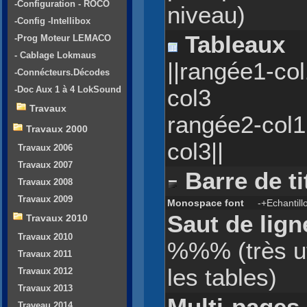
-Configuration - ROCO
niveau)
-Config -Intellibox
Tableaux
-Prog Moteur LEMACO
- Cablage Lokmaus
||rangée1-co
-Connécteurs.Décodes
-Doc Aux 1 à 4 LokSound
col3
Travaux
rangée2-col1
Travaux 2000
col3||
Travaux 2006
Travaux 2007
Barre de ti
Travaux 2008
Travaux 2009
Monospace font
-+Echantillo
Saut de lign
Travaux 2010
Travaux 2010
%%% (très ut
Travaux 2011
les tables)
Travaux 2012
Travaux 2013
Traveau 2014