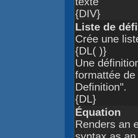
texte
{DIV}
Liste de défi
Crée une list
{DL( )}
Une définitio
formattée de
Definition".
{DL}
Équation
Renders an e
syntax as an