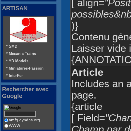
[ align=
"Posit
ARTISAN
possibles&nbsp
)}
Contenu gén
Laisser vide 
* SMD
* Mecanic Trains
{ANNOTATIO
* YD Models
* Miniatures-Passion
Article
* InterFer
Includes an a
Rechercher avec
page.
Google
{article
[ Field=
"Champ
amfg.dyndns.org
WWW
Champ par dé