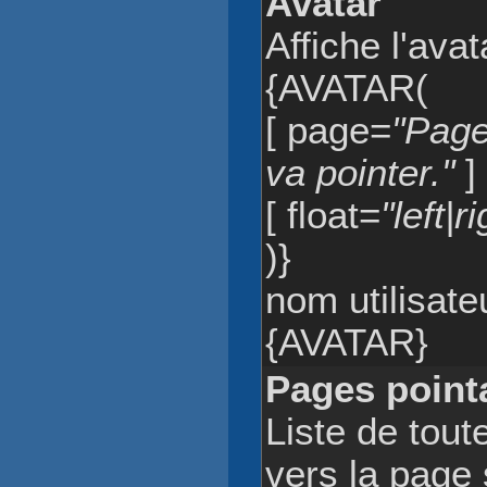
Avatar
Affiche l'avat
{AVATAR(
[ page=
"Page
va pointer."
]
[ float=
"left|r
)}
nom utilisate
{AVATAR}
Pages point
Liste de tout
vers la page 