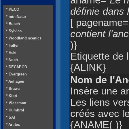
aname=
"Le n
définie dans
* PECO
* miniNatur
[ pagename=
* Busch
contient l'anc
* Sylvias
* Woodland scenics
)}
* Faller
* Heki
Etiquette de 
* Noch
{ALINK}
* DECAPOD
* Evergreen
Nom de l'An
* Auhagen
Insère une a
* Brawa
* Kibri
Les liens ver
* Viessman
* Humbrol
créés avec l
* SAI
{ANAME( )}
* Artitec