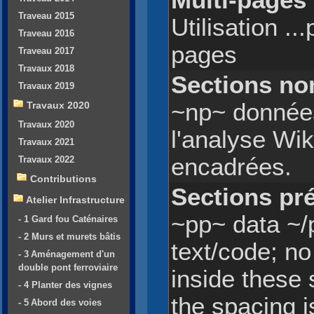
Multi-pages
Traveau 2015
Utilisation ..
Traveau 2016
pages
Traveau 2017
Travaux 2018
Sections no
Travaux 2019
~np~ donnée
Travaux 2020
Travaux 2020
l'analyse Wi
Travaux 2021
encadrées.
Travaux 2022
Contributions
Sections pr
Atelier Infrastructure
~pp~ data ~/
- 1 Gard fou Caténaires
- 2 Murs et murets bâtis
text/code; no
- 3 Aménagement d'un
double pont ferroviaire
inside these 
- 4 Planter des vignes
the spacing i
- 5 Abord des voies