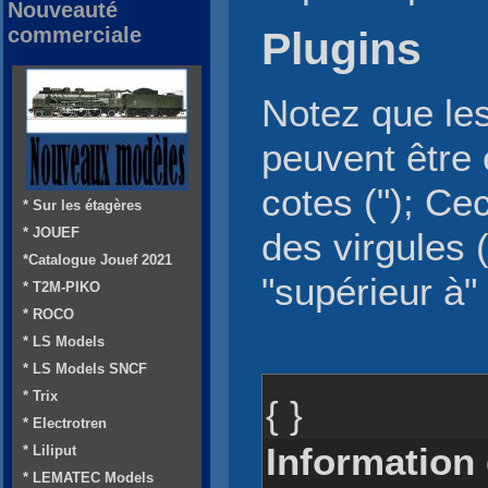
Nouveauté
commerciale
Plugins
Notez que le
peuvent être
cotes ("); Ce
* Sur les étagères
* JOUEF
des virgules (
*Catalogue Jouef 2021
"supérieur à" 
* T2M-PIKO
* ROCO
* LS Models
* LS Models SNCF
* Trix
{ }
* Electrotren
Information
* Liliput
* LEMATEC Models