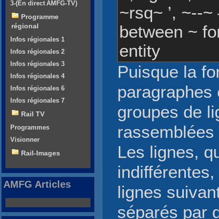
3-(En direct AMFG-TV)
~rsq~ ’, ~--~
Programme
régional
between ~ fo
Infos régionales 1
entity
Infos régionales 2
Infos régionales 3
Puisque la fo
Infos régionales 4
paragraphes e
Infos régionales 6
Infos régionales 7
groupes de li
Rail TV
rassemblées 
Programmes
Visionner
Les lignes, qu
Rail-Images
indifférentes
AMFG Articles
lignes suivan
séparés par d