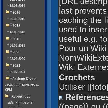
[URL|descript
* 13.06.2014
last prevents
* 2016
caching the l
* 20.04.2016
* 2018
used to insert
* 10.05.2018
useful e.g. f
* 2019
* 06.06.2019
Pour un Wiki 
* 2020
NomWikiExt
* 22.05.2020
Wiki Externe
* 2021
* 06.07.2021
Crochets
* Actions Divers
Utiliser [[toto
- Pétition SAUVONS le
CFM
Référence
- Reportages
- début juillet.2011
((page)) ou 