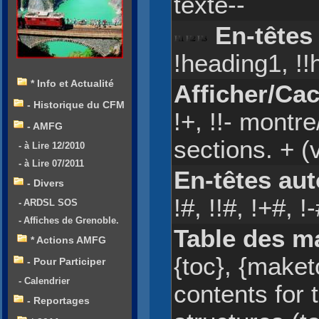
texte--
En-têtes
!heading1, !!
* Info et Actualité
Afficher/Ca
- Historique du CFM
!+, !!- montr
- AMFG
sections. + (
- à Lire 12/2010
- à Lire 07/2011
En-têtes au
- Divers
!#, !!#, !+#, !-
- ARDSL SOS
- Affiches de Grenoble.
Table des m
* Actions AMFG
{toc}, {maketo
- Pour Participer
- Calendrier
contents for
- Reportages