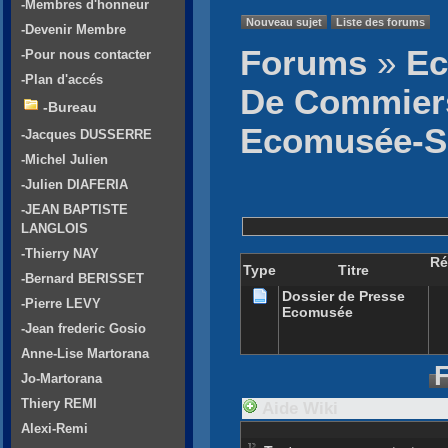
-Membres d'honneur
Nouveau sujet
Liste des forums
-Devenir Membre
Forums
»
Ec
-Pour nous contacter
-Plan d'accés
De Commier
-Bureau
Ecomusée-
-Jacques DUSSERRE
-Michel Julien
-Julien DIAFERIA
-JEAN BAPTISTE
LANGLOIS
-Thierry NAY
Ré
Type
Titre
-Bernard BERISSET
Dossier de Presse
-Pierre LEVY
Ecomusée
-Jean frederic Gosio
Anne-Lise Martorana
F
Jo-Martorana
Thiery REMI
Aide Wiki
Alexi-Remi