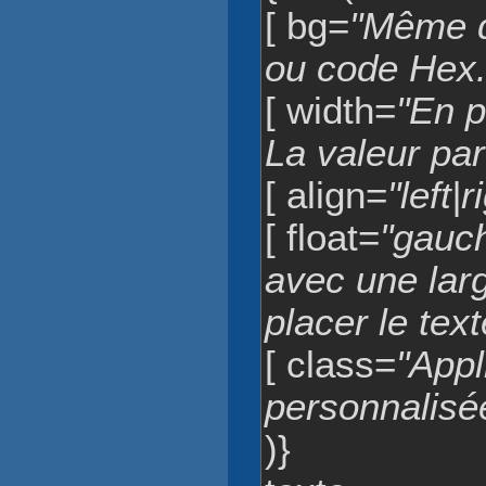
[ bg=
"Même d
ou code Hex.
[ width=
"En p
La valeur par
[ align=
"left|
[ float=
"gauch
avec une lar
placer le text
[ class=
"App
personnalisée
)}