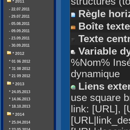
structures (t
* 2011
- 22.07.2011
Règle hori
- 29.07.2011
Boîte texte
- 05.08.2011
- 09.09.2011
Texte cent
- 23.09.2011
- 30.09.2011
Variable d
* 2012
%Nom% Insér
* 01 06 2012
* 31 08 2012
dynamique
* 21 09 2012
Liens exte
* 2013
* 24.05.2013
use square br
* 14.06.2013
link: [URL], 
* 18.10.2013
* 2014
[URL|link_des
* 25.04.2014
* 23.05.2014