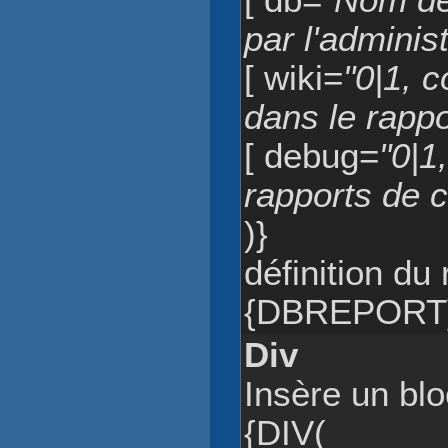
[ db=
"Nom de
par l'adminis
[ wiki=
"0|1, c
dans le rappo
[ debug=
"0|1
rapports de 
)}
définition du
{DBREPORT
Div
Insère un bl
{DIV(