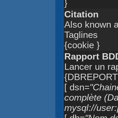
}
Citation
Also known a
Taglines
{cookie }
Rapport BD
Lancer un ra
{DBREPORT
[ dsn=
"Chain
complète (Da
mysql://user