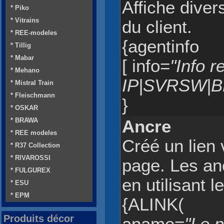
Affiche diver
* Piko
* Vitrains
du client.
* REE-modeles
{agentinfo
* Tillig
* Mabar
[ info=
"Info r
* Mehano
IP|SVRSW|
* Mistral Train
* Fleischmann
}
* OSKAR
* BRAWA
Ancre
* REE modeles
Créé un lien
* R37 Collection
* RIVAROSSI
page. Les an
* FULGUREX
en utilisant 
* ESU
* EPM
{ALINK(
Produits décor