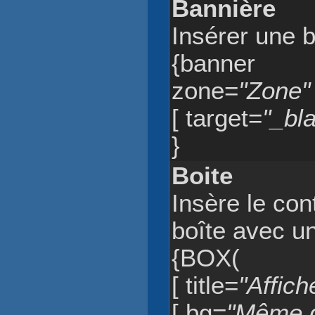
Bannière
Insérer une 
{banner
zone=
"Zone"
[ target=
"_bl
}
Boite
Insère le co
boîte avec un
{BOX(
[ title=
"Affic
[ bg=
"Même d