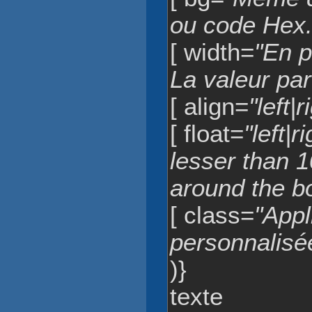
ou code Hex.
[ width=
"En p
La valeur par
[ align=
"left|
[ float=
"left|r
lesser than 
around the b
[ class=
"App
personnalisée
)}
texte