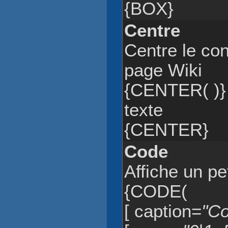
{BOX}
Centre
Centre le con
page Wiki
{CENTER( )}
texte
{CENTER}
Code
Affiche un pe
{CODE(
[ caption=
"Co