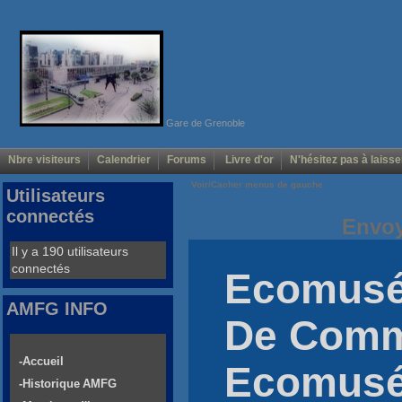
Gare de Grenoble
Nbre visiteurs
Calendrier
Forums
Livre d'or
N'hésitez pas à laisse
Voir/Cacher menus de gauche
Utilisateurs
connectés
Envoy
Il y a 190 utilisateurs
connectés
Ecomusé
AMFG INFO
De Comm
-Accueil
Ecomus
-Historique AMFG