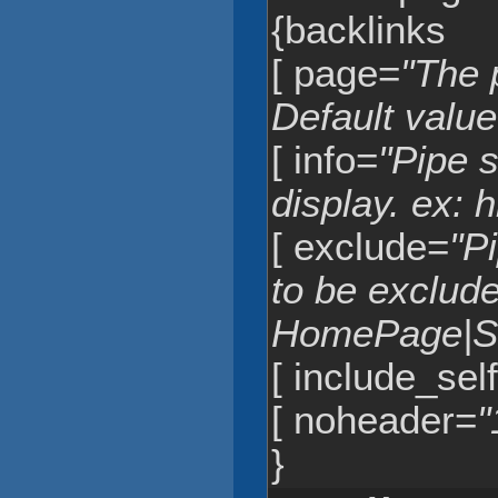
{backlinks
[ page=
"The p
Default value
[ info=
"Pipe s
display. ex: h
[ exclude=
"P
to be exclude
HomePage|S
[ include_sel
[ noheader=
"
}