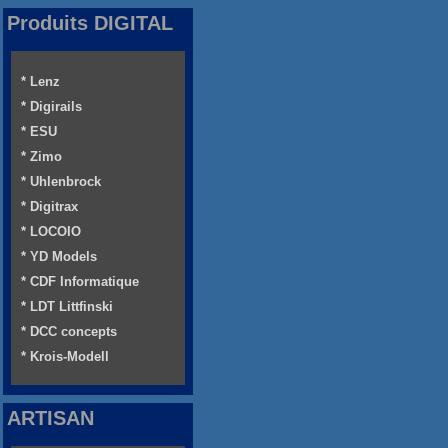
Produits DIGITAL
* Lenz
* Digirails
* ESU
* Zimo
* Uhlenbrock
* Digitrax
* LOCOIO
* YD Models
* CDF Informatique
* LDT Littfinski
* DCC concepts
* Krois-Modell
ARTISAN