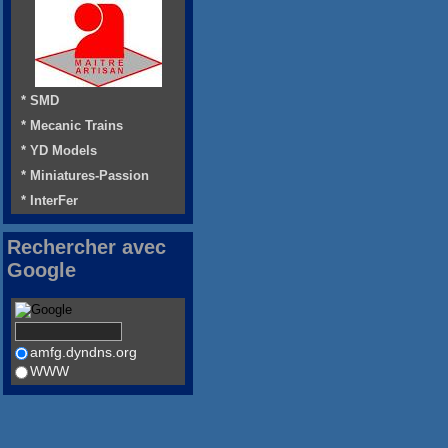
* SMD
* Mecanic Trains
* YD Models
* Miniatures-Passion
* InterFer
Rechercher avec
Google
amfg.dyndns.org
WWW