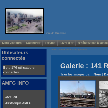
Gare de Grenoble
Nbre visiteurs
Calendrier
Forums
Livre d'or
N'hésitez pas à laisse
Voir/Cacher menus de gauche
Utilisateurs
connectés
Galerie : 141 
Il y a 176 utilisateurs
connectés
Trier les images par
[
Nom
|
Da
AMFG INFO
-Accueil
-Historique AMFG