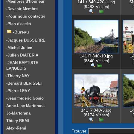
-Membres d'honneur
141 r 840-420-1.jpg
SN
[9483 Visites]
-Devenir Membre
-Pour nous contacter
-Plan d'accés
-Bureau
-Jacques DUSSERRE
-Michel Julien
-Julien DIAFERIA
141 R 840-10.jpg
14
[8340 Visites]
-JEAN BAPTISTE
LANGLOIS
-Thierry NAY
-Bernard BERISSET
-Pierre LEVY
-Jean frederic Gosio
Anne-Lise Martorana
141 R 840-5.jpg
14
Jo-Martorana
[8174 Visites]
Thiery REMI
Alexi-Remi
Trouver