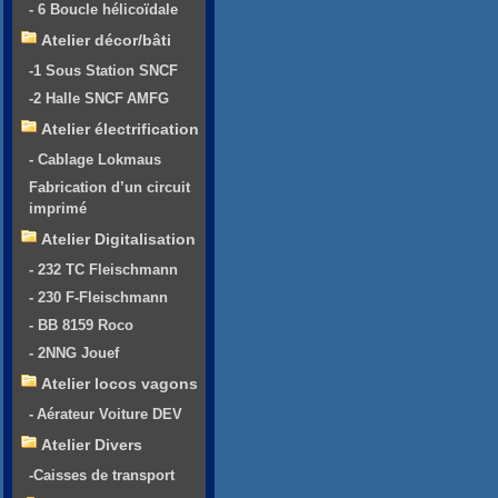
- 6 Boucle hélicoïdale
Atelier décor/bâti
-1 Sous Station SNCF
-2 Halle SNCF AMFG
Atelier électrification
- Cablage Lokmaus
Fabrication d’un circuit
imprimé
Atelier Digitalisation
- 232 TC Fleischmann
- 230 F-Fleischmann
- BB 8159 Roco
- 2NNG Jouef
Atelier locos vagons
- Aérateur Voiture DEV
Atelier Divers
-Caisses de transport