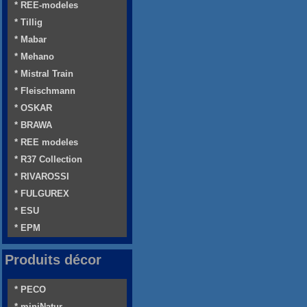
* REE-modeles
* Tillig
* Mabar
* Mehano
* Mistral Train
* Fleischmann
* OSKAR
* BRAWA
* REE modeles
* R37 Collection
* RIVAROSSI
* FULGUREX
* ESU
* EPM
Produits décor
* PECO
* miniNatur