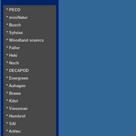
* PECO
* miniNatur
* Busch
* Sylvias
* Woodland scenics
* Faller
* Heki
* Noch
* DECAPOD
* Evergreen
* Auhagen
* Brawa
* Kibri
* Viessman
* Humbrol
* SAI
* Artitec