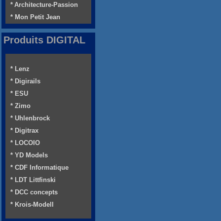
* Architecture-Passion
* Mon Petit Jean
Produits DIGITAL
* Lenz
* Digirails
* ESU
* Zimo
* Uhlenbrock
* Digitrax
* LOCOIO
* YD Models
* CDF Informatique
* LDT Littfinski
* DCC concepts
* Krois-Modell