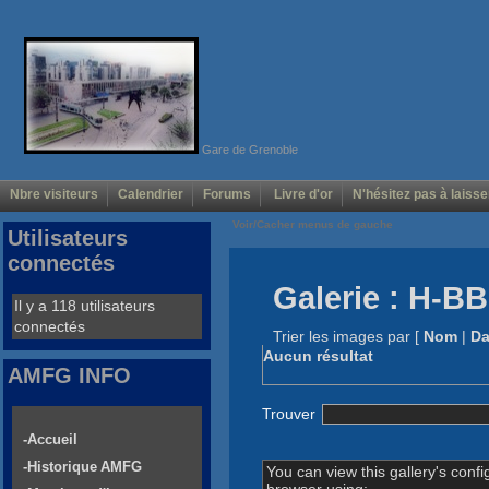
Gare de Grenoble
Nbre visiteurs
Calendrier
Forums
Livre d'or
N'hésitez pas à laisse
Voir/Cacher menus de gauche
Utilisateurs
connectés
Galerie : H-B
Il y a 118 utilisateurs
connectés
Trier les images par
[
Nom
|
Da
Aucun résultat
AMFG INFO
Trouver
-Accueil
-Historique AMFG
You can view this gallery's confi
browser using: