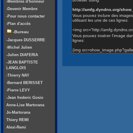
-Membres d'honneur
-Devenir Membre
http://amfg.dyndns.org/show
Vous pouvez inclure des images
-Pour nous contacter
utilisant les une de ces lignes:
-Plan d'accés
<img src="http://amfg.dyndns.o
-Bureau
Vous pouvez insérer l'image dans
-Jacques DUSSERRE
lignes:
-Michel Julien
{img src=show_image.php?galle
-Julien DIAFERIA
-JEAN BAPTISTE
LANGLOIS
-Thierry NAY
-Bernard BERISSET
-Pierre LEVY
-Jean frederic Gosio
Anne-Lise Martorana
Jo-Martorana
Thiery REMI
Alexi-Remi