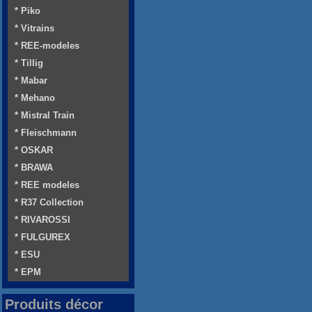
* Piko
* Vitrains
* REE-modeles
* Tillig
* Mabar
* Mehano
* Mistral Train
* Fleischmann
* OSKAR
* BRAWA
* REE modeles
* R37 Collection
* RIVAROSSI
* FULGUREX
* ESU
* EPM
Produits décor