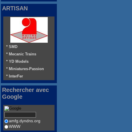
ARTISAN
* SMD
* Mecanic Trains
* YD Models
* Miniatures-Passion
* InterFer
Rechercher avec
Google
amfg.dyndns.org
WWW