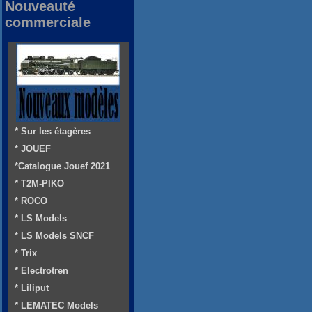
Nouveauté
commerciale
* Sur les étagères
* JOUEF
*Catalogue Jouef 2021
* T2M-PIKO
* ROCO
* LS Models
* LS Models SNCF
* Trix
* Electrotren
* Liliput
* LEMATEC Models