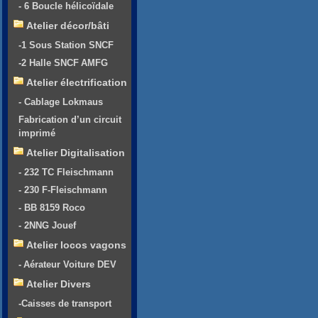
- 6 Boucle hélicoïdale
Atelier décor/bâti
-1 Sous Station SNCF
-2 Halle SNCF AMFG
Atelier électrification
- Cablage Lokmaus
Fabrication d’un circuit
imprimé
Atelier Digitalisation
- 232 TC Fleischmann
- 230 F-Fleischmann
- BB 8159 Roco
- 2NNG Jouef
Atelier locos vagons
- Aérateur Voiture DEV
Atelier Divers
-Caisses de transport