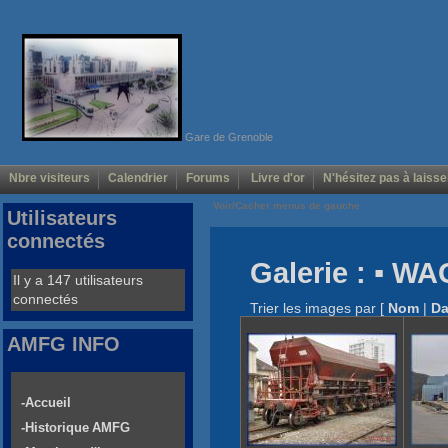
Gare de Grenoble
Nbre visiteurs
Calendrier
Forums
Livre d'or
N'hésitez pas à laisse
Voir/Cacher menus de gauche
Utilisateurs
connectés
Galerie : ▪ W
Il y a 147 utilisateurs
connectés
Trier les images par
[
Nom
|
Da
AMFG INFO
-Accueil
-Historique AMFG