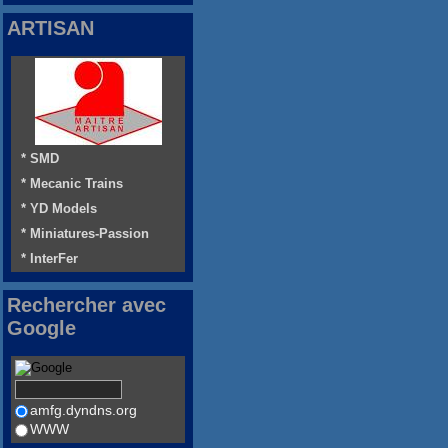
ARTISAN
* SMD
* Mecanic Trains
* YD Models
* Miniatures-Passion
* InterFer
Rechercher avec
Google
amfg.dyndns.org
WWW