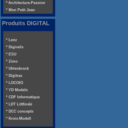
* Architecture-Passion
* Mon Petit Jean
Produits DIGITAL
* Lenz
* Digirails
* ESU
* Zimo
* Uhlenbrock
* Digitrax
* LOCOIO
* YD Models
* CDF Informatique
* LDT Littfinski
* DCC concepts
* Krois-Modell