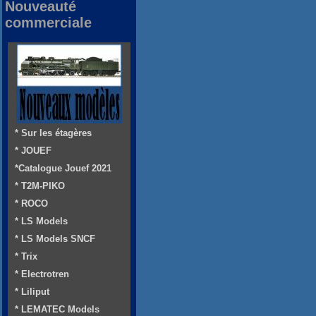
Nouveauté
commerciale
* Sur les étagères
* JOUEF
*Catalogue Jouef 2021
* T2M-PIKO
* ROCO
* LS Models
* LS Models SNCF
* Trix
* Electrotren
* Liliput
* LEMATEC Models