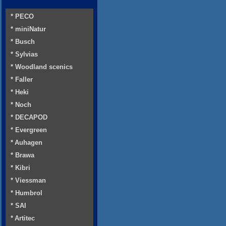
* PECO
* miniNatur
* Busch
* Sylvias
* Woodland scenics
* Faller
* Heki
* Noch
* DECAPOD
* Evergreen
* Auhagen
* Brawa
* Kibri
* Viessman
* Humbrol
* SAI
* Artitec