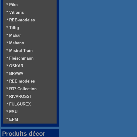
* Piko
* Vitrains
* REE-modeles
* Tillig
* Mabar
* Mehano
* Mistral Train
* Fleischmann
* OSKAR
* BRAWA
* REE modeles
* R37 Collection
* RIVAROSSI
* FULGUREX
* ESU
* EPM
Produits décor