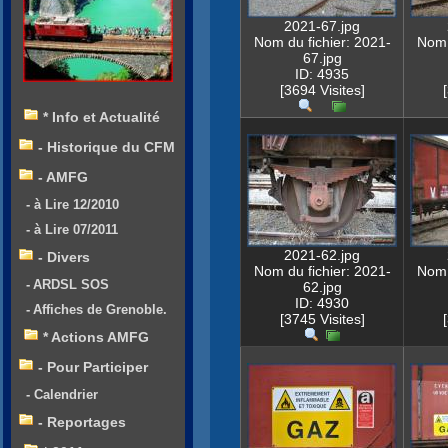
2021-67.jpg
Nom du fichier: 2021-
Nom 
67.jpg
ID: 4935
[3694 Visites]
* Info et Actualité
- Historique du CFM
- AMFG
- à Lire 12/2010
- à Lire 07/2011
2021-62.jpg
- Divers
Nom du fichier: 2021-
Nom 
- ARDSL SOS
62.jpg
ID: 4930
- Affiches de Grenoble.
[3745 Visites]
* Actions AMFG
- Pour Participer
- Calendrier
- Reportages