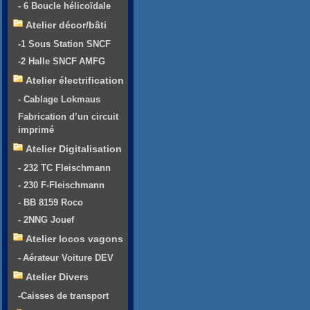
- 6 Boucle hélicoïdale
Atelier décor/bâti
-1 Sous Station SNCF
-2 Halle SNCF AMFG
Atelier électrification
- Cablage Lokmaus
Fabrication d’un circuit
imprimé
Atelier Digitalisation
- 232 TC Fleischmann
- 230 F-Fleischmann
- BB 8159 Roco
- 2NNG Jouef
Atelier locos vagons
- Aérateur Voiture DEV
Atelier Divers
-Caisses de transport