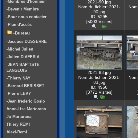
-Membres d'honneur
2021-90.jpg
Nom du fichier: 2021-
Nom 
-Devenir Membre
90.jpg
ID: 5295
-Pour nous contacter
[5003 Visites]
-Plan d'accés
-Bureau
-Jacques DUSSERRE
-Michel Julien
-Julien DIAFERIA
-JEAN BAPTISTE
LANGLOIS
2021-83.jpg
Nom du fichier: 2021-
Nom 
-Thierry NAY
83.jpg
-Bernard BERISSET
ID: 4950
[3771 Visites]
-Pierre LEVY
-Jean frederic Gosio
Anne-Lise Martorana
Jo-Martorana
Thiery REMI
Alexi-Remi