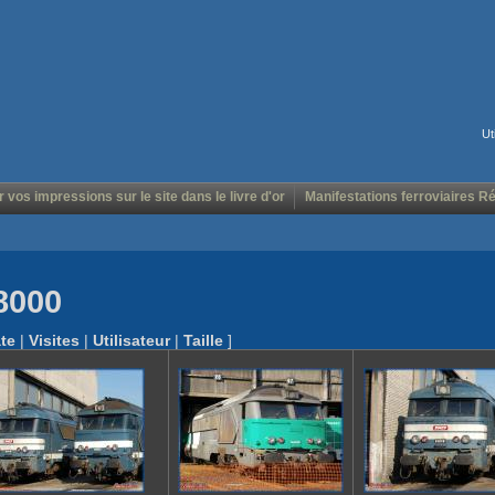
Ut
r vos impressions sur le site dans le livre d'or
Manifestations ferroviaires R
8000
te
|
Visites
|
Utilisateur
|
Taille
]