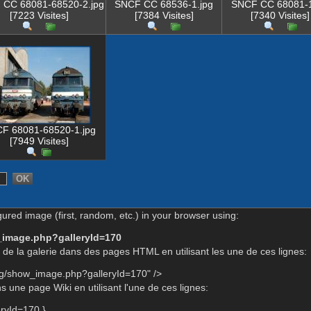
CC 68081-68520-2.jpg
SNCF CC 68536-1.jpg
SNCF CC 68081-1
[7223 Visites]
[7384 Visites]
[7340 Visites]
F 68081-68520-1.jpg
[7949 Visites]
gured image (first, random, etc.) in your browser using:
_image.php?galleryId=170
de la galerie dans des pages HTML en utilisant les une de ces lignes:
rg/show_image.php?galleryId=170" />
 une page Wiki en utilisant l'une de ces lignes:
ryId=170 }