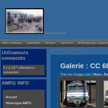
Gare de Grenoble
Nbre visiteurs
Calendrier
Forums
Livre d'or
N'hésitez pas à laisse
Voir/Cacher menus de gauche
Utilisateurs
connectés
Galerie : CC 6
Il y a 157 utilisateurs
connectés
Trier les images par
[
Nom
|
Da
AMFG INFO
-Accueil
-Historique AMFG