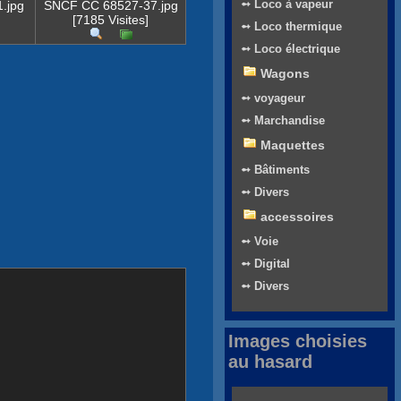
➻ Loco à vapeur
.jpg
SNCF CC 68527-37.jpg
[7185 Visites]
➻ Loco thermique
➻ Loco électrique
Wagons
➻ voyageur
➻ Marchandise
Maquettes
➻ Bâtiments
➻ Divers
accessoires
➻ Voie
➻ Digital
➻ Divers
Images choisies
au hasard