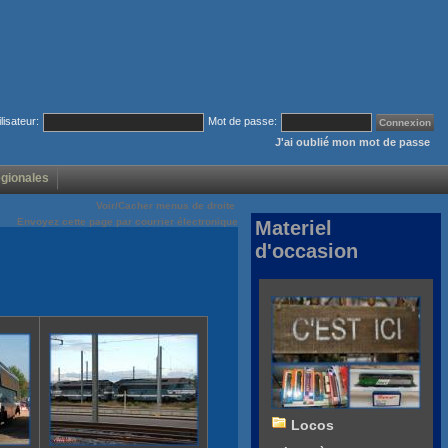
ilisateur:
Mot de passe:
J'ai oublié mon mot de passe
égionales
Voir/Cacher menus de droite
Envoyez cette page par courrier électronique
Materiel
d'occasion
Locos