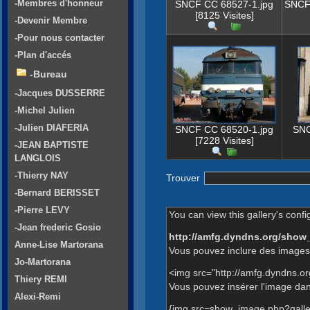
-Membres d'honneur
SNCF CC 68527-1.jpg
SNCF 
[8125 Visites]
-Devenir Membre
-Pour nous contacter
-Plan d'accés
-Bureau
-Jacques DUSSERRE
-Michel Julien
-Julien DIAFERIA
SNCF CC 68520-1.jpg
SNC
[7228 Visites]
-JEAN BAPTISTE
LANGLOIS
-Thierry NAY
Trouver
-Bernard BERISSET
-Pierre LEVY
You can view this gallery's confi
-Jean frederic Gosio
http://amfg.dyndns.org/show
Anne-Lise Martorana
Vous pouvez inclure des images 
Jo-Martorana
<img src="http://amfg.dyndns.o
Thiery REMI
Vous pouvez insérer l'image dans
Alexi-Remi
{img src=show_image.php?galle