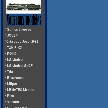
* Sur les étagères
* JOUEF
*Catalogue Jouef 2021
* T2M-PIKO
* ROCO
* LS Models
* LS Models SNCF
* Trix
* Electrotren
* Liliput
* LEMATEC Models
* Piko
* Vitrains
* REE-modeles