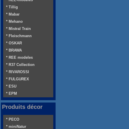
* Tillig
* Mabar
* Mehano
* Mistral Train
* Fleischmann
* OSKAR
* BRAWA
* REE modeles
* R37 Collection
* RIVAROSSI
* FULGUREX
* ESU
* EPM
Produits décor
* PECO
* miniNatur