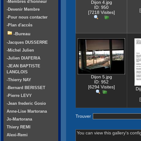
-Membres d'honneur
Dijon 4.jpg
ID: 950
-Devenir Membre
[7218 Visites]
-Pour nous contacter
-Plan d'accés
-Bureau
-Jacques DUSSERRE
-Michel Julien
-Julien DIAFERIA
-JEAN BAPTISTE
LANGLOIS
Dijon 5.jpg
-Thierry NAY
ID: 952
[6294 Visites]
-Bernard BERISSET
Di
-Pierre LEVY
-Jean frederic Gosio
Anne-Lise Martorana
Trouver
Jo-Martorana
Thiery REMI
You can view this gallery's confi
Alexi-Remi