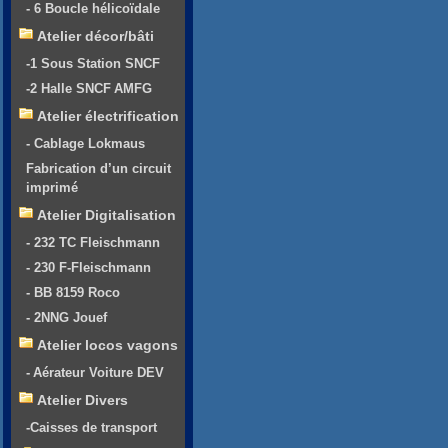
- 6 Boucle hélicoïdale
Atelier décor/bâti
-1 Sous Station SNCF
-2 Halle SNCF AMFG
Atelier électrification
- Cablage Lokmaus
Fabrication d’un circuit
imprimé
Atelier Digitalisation
- 232 TC Fleischmann
- 230 F-Fleischmann
- BB 8159 Roco
- 2NNG Jouef
Atelier locos vagons
- Aérateur Voiture DEV
Atelier Divers
-Caisses de transport