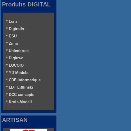
Produits DIGITAL
* Lenz
* Digirails
* ESU
* Zimo
* Uhlenbrock
* Digitrax
* LOCOIO
* YD Models
* CDF Informatique
* LDT Littfinski
* DCC concepts
* Krois-Modell
ARTISAN