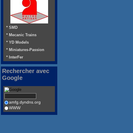
* SMD
* Mecanic Trains
* YD Models
* Miniatures-Passion
* InterFer
Rechercher avec
Google
amfg.dyndns.org
WWW