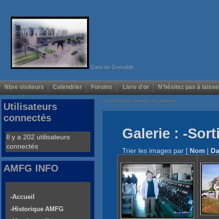
Gare de Grenoble
Nbre visiteurs
Calendrier
Forums
Livre d'or
N'hésitez pas à laisse
Voir/Cacher menus de gauche
Utilisateurs
connectés
Galerie : -Sor
Il y a 202 utilisateurs
connectés
Trier les images par
[
Nom
|
Da
AMFG INFO
-Accueil
-Historique AMFG