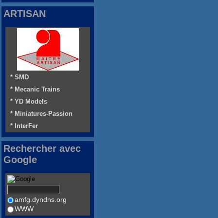
ARTISAN
* SMD
* Mecanic Trains
* YD Models
* Miniatures-Passion
* InterFer
Rechercher avec
Google
amfg.dyndns.org
WWW