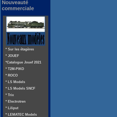
Nouveauté
commerciale
* Sur les étagères
* JOUEF
*Catalogue Jouef 2021
* T2M-PIKO
* ROCO
* LS Models
* LS Models SNCF
* Trix
* Electrotren
* Liliput
* LEMATEC Models