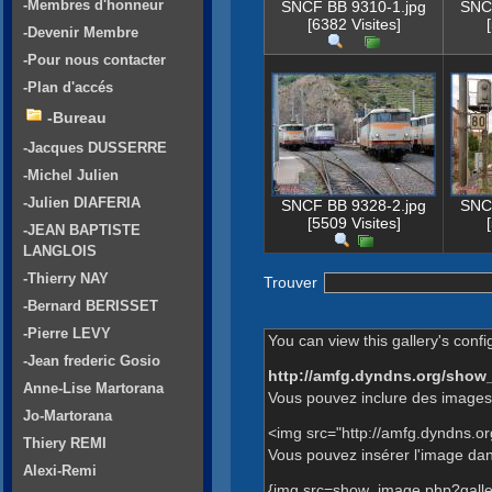
-Membres d'honneur
SNCF BB 9310-1.jpg
SNC
[6382 Visites]
-Devenir Membre
-Pour nous contacter
-Plan d'accés
-Bureau
-Jacques DUSSERRE
-Michel Julien
-Julien DIAFERIA
SNCF BB 9328-2.jpg
SNC
[5509 Visites]
-JEAN BAPTISTE
LANGLOIS
-Thierry NAY
Trouver
-Bernard BERISSET
-Pierre LEVY
You can view this gallery's confi
-Jean frederic Gosio
http://amfg.dyndns.org/show
Anne-Lise Martorana
Vous pouvez inclure des images 
Jo-Martorana
<img src="http://amfg.dyndns.o
Thiery REMI
Vous pouvez insérer l'image dans
Alexi-Remi
{img src=show_image.php?galle