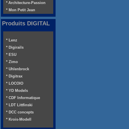
* Architecture-Passion
* Mon Petit Jean
Produits DIGITAL
* Lenz
* Digirails
* ESU
* Zimo
* Uhlenbrock
* Digitrax
* LOCOIO
* YD Models
* CDF Informatique
* LDT Littfinski
* DCC concepts
* Krois-Modell