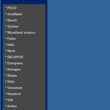
* PECO
* miniNatur
* Busch
* Sylvias
* Woodland scenics
* Faller
* Heki
* Noch
* DECAPOD
* Evergreen
* Auhagen
* Brawa
* Kibri
* Viessman
* Humbrol
* SAI
* Artitec