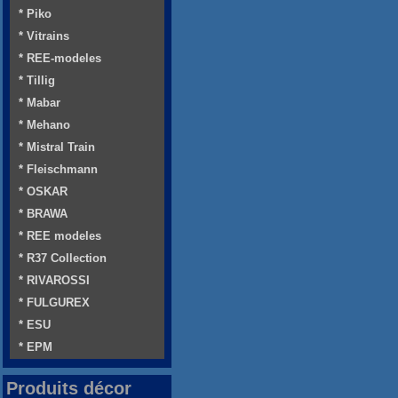
* Piko
* Vitrains
* REE-modeles
* Tillig
* Mabar
* Mehano
* Mistral Train
* Fleischmann
* OSKAR
* BRAWA
* REE modeles
* R37 Collection
* RIVAROSSI
* FULGUREX
* ESU
* EPM
Produits décor