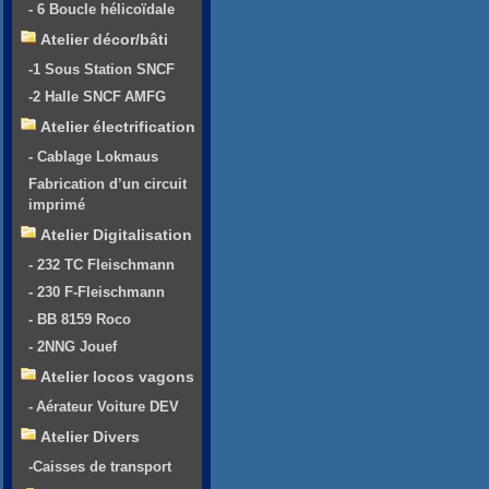
- 6 Boucle hélicoïdale
Atelier décor/bâti
-1 Sous Station SNCF
-2 Halle SNCF AMFG
Atelier électrification
- Cablage Lokmaus
Fabrication d’un circuit
imprimé
Atelier Digitalisation
- 232 TC Fleischmann
- 230 F-Fleischmann
- BB 8159 Roco
- 2NNG Jouef
Atelier locos vagons
- Aérateur Voiture DEV
Atelier Divers
-Caisses de transport