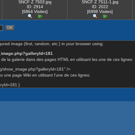
SNCF Z 7503.jpg
SNCF Z 7511-1.jpg
ID: 2914
ID: 2022
[6864 Visites]
[6998 Visites]
gured image (first, random, etc.) in your browser using:
_image.php?galleryId=181
de la galerie dans des pages HTML en utilisant les une de ces lignes:
rg/show_image.php?galleryId=181" />
 une page Wiki en utilisant l'une de ces lignes:
ryId=181 }