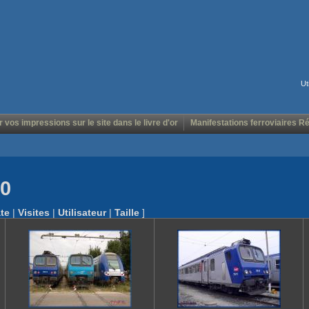
Ut
r vos impressions sur le site dans le livre d'or
Manifestations ferroviaires R
00
te
|
Visites
|
Utilisateur
|
Taille
]