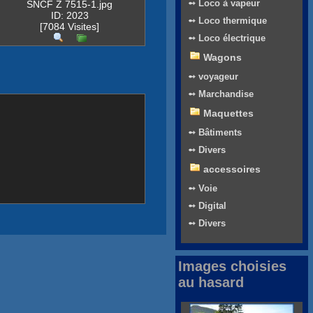
➻ Loco à vapeur
SNCF Z 7515-1.jpg
ID: 2023
➻ Loco thermique
[7084 Visites]
➻ Loco électrique
Wagons
➻ voyageur
➻ Marchandise
Maquettes
➻ Bâtiments
➻ Divers
accessoires
➻ Voie
➻ Digital
➻ Divers
Images choisies
au hasard