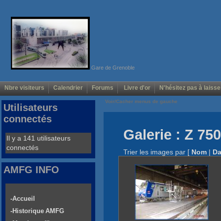
Gare de Grenoble
Nbre visiteurs
Calendrier
Forums
Livre d'or
N'hésitez pas à laisse
Voir/Cacher menus de gauche
Utilisateurs
connectés
Galerie : Z 75
Il y a 141 utilisateurs
connectés
Trier les images par
[
Nom
|
Da
AMFG INFO
-Accueil
-Historique AMFG