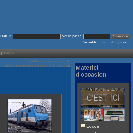
ilisateur:
Mot de passe:
J'ai oublié mon mot de passe
égionales
Voir/Cacher menus de droite
Envoyez cette page par courrier électronique
Materiel
d'occasion
Locos