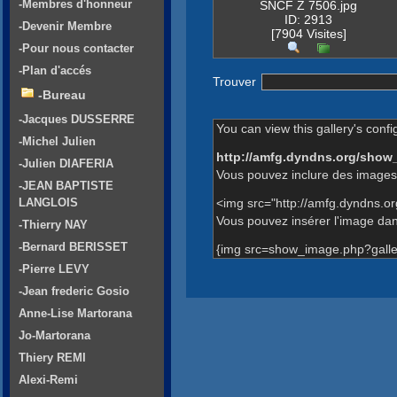
-Membres d'honneur
SNCF Z 7506.jpg
ID: 2913
-Devenir Membre
[7904 Visites]
-Pour nous contacter
-Plan d'accés
Trouver
-Bureau
-Jacques DUSSERRE
You can view this gallery's confi
-Michel Julien
http://amfg.dyndns.org/show
-Julien DIAFERIA
Vous pouvez inclure des images 
-JEAN BAPTISTE
<img src="http://amfg.dyndns.o
LANGLOIS
Vous pouvez insérer l'image dans
-Thierry NAY
-Bernard BERISSET
{img src=show_image.php?galle
-Pierre LEVY
-Jean frederic Gosio
Anne-Lise Martorana
Jo-Martorana
Thiery REMI
Alexi-Remi