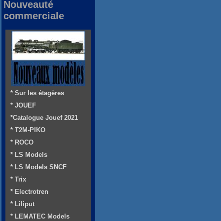
Nouveauté
commerciale
* Sur les étagères
* JOUEF
*Catalogue Jouef 2021
* T2M-PIKO
* ROCO
* LS Models
* LS Models SNCF
* Trix
* Electrotren
* Liliput
* LEMATEC Models