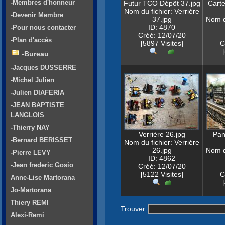
-Membres d'honneur
Futur TCO Dépôt 37.jpg
Cart
Nom du fichier: Verriére
-Devenir Membre
37.jpg
Nom du
ID: 4870
-Pour nous contacter
Créé: 12/07/20
-Plan d'accés
[5897 Visites]
C
-Bureau
-Jacques DUSSERRE
-Michel Julien
-Julien DIAFERIA
-JEAN BAPTISTE
LANGLOIS
-Thierry NAY
Verriére 26.jpg
Pan
-Bernard BERISSET
Nom du fichier: Verriére
26.jpg
Nom du
-Pierre LEVY
ID: 4862
-Jean frederic Gosio
Créé: 12/07/20
[5122 Visites]
C
Anne-Lise Martorana
Jo-Martorana
Thiery REMI
Trouver
Alexi-Remi