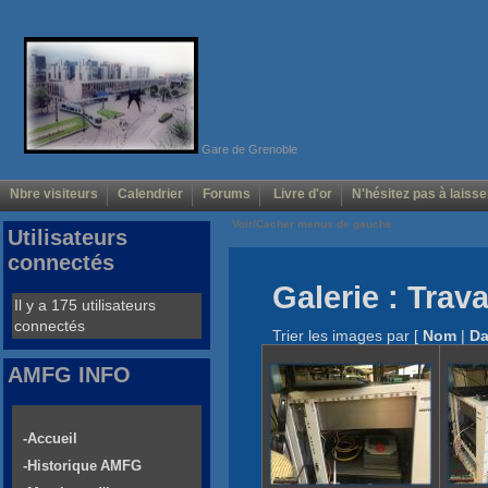
Gare de Grenoble
Nbre visiteurs
Calendrier
Forums
Livre d'or
N'hésitez pas à laisse
Voir/Cacher menus de gauche
Utilisateurs
connectés
Galerie : Trav
Il y a 175 utilisateurs
connectés
Trier les images par
[
Nom
|
Da
AMFG INFO
-Accueil
-Historique AMFG