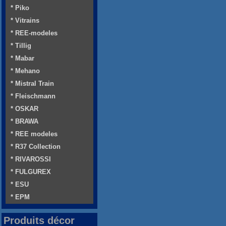
* Piko
* Vitrains
* REE-modeles
* Tillig
* Mabar
* Mehano
* Mistral Train
* Fleischmann
* OSKAR
* BRAWA
* REE modeles
* R37 Collection
* RIVAROSSI
* FULGUREX
* ESU
* EPM
Produits décor