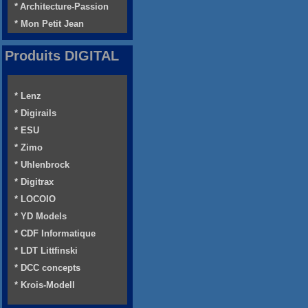
* Architecture-Passion
* Mon Petit Jean
Produits DIGITAL
* Lenz
* Digirails
* ESU
* Zimo
* Uhlenbrock
* Digitrax
* LOCOIO
* YD Models
* CDF Informatique
* LDT Littfinski
* DCC concepts
* Krois-Modell