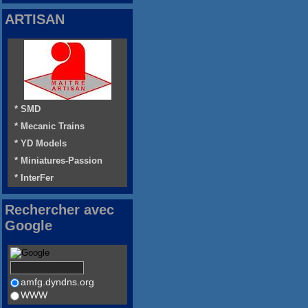
ARTISAN
* SMD
* Mecanic Trains
* YD Models
* Miniatures-Passion
* InterFer
Rechercher avec
Google
amfg.dyndns.org
WWW