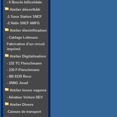
- 6 Boucle hélicoïdale
Atelier décor/bâti
-1 Sous Station SNCF
-2 Halle SNCF AMFG
Atelier électrification
- Cablage Lokmaus
Fabrication d’un circuit
imprimé
Atelier Digitalisation
- 232 TC Fleischmann
- 230 F-Fleischmann
- BB 8159 Roco
- 2NNG Jouef
Atelier locos vagons
- Aérateur Voiture DEV
Atelier Divers
-Caisses de transport