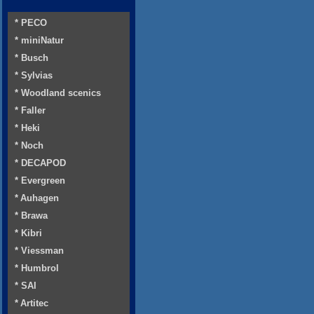
* PECO
* miniNatur
* Busch
* Sylvias
* Woodland scenics
* Faller
* Heki
* Noch
* DECAPOD
* Evergreen
* Auhagen
* Brawa
* Kibri
* Viessman
* Humbrol
* SAI
* Artitec