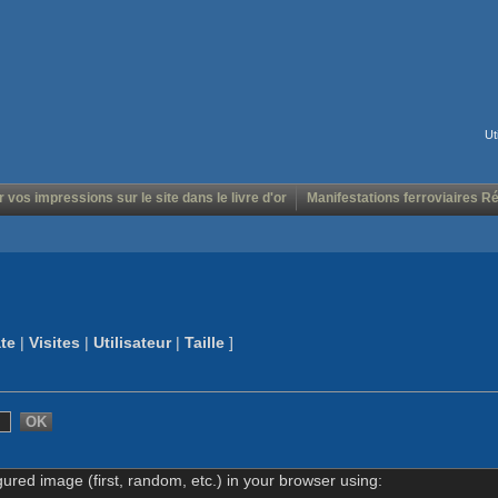
Ut
r vos impressions sur le site dans le livre d'or
Manifestations ferroviaires R
te
|
Visites
|
Utilisateur
|
Taille
]
gured image (first, random, etc.) in your browser using: