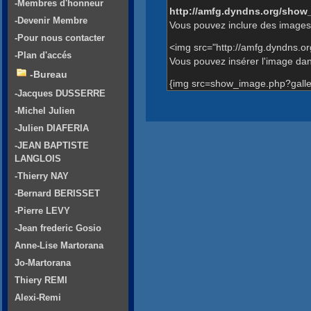
-Membres d'honneur
http://amfg.dyndns.org/show
-Devenir Membre
Vous pouvez inclure des images 
-Pour nous contacter
<img src="http://amfg.dyndns.o
-Plan d'accés
Vous pouvez insérer l'image dans
-Bureau
{img src=show_image.php?galle
-Jacques DUSSERRE
-Michel Julien
-Julien DIAFERIA
-JEAN BAPTISTE
LANGLOIS
-Thierry NAY
-Bernard BERISSET
-Pierre LEVY
-Jean frederic Gosio
Anne-Lise Martorana
Jo-Martorana
Thiery REMI
Alexi-Remi