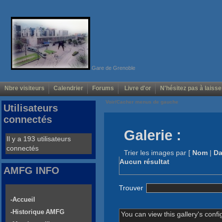
Gare de Grenoble
Nbre visiteurs
Calendrier
Forums
Livre d'or
N'hésitez pas à laisse
Voir/Cacher menus de gauche
Utilisateurs
connectés
Galerie :
Il y a 193 utilisateurs
connectés
Trier les images par
[
Nom
|
Da
Aucun résultat
AMFG INFO
Trouver
-Accueil
-Historique AMFG
You can view this gallery's confi