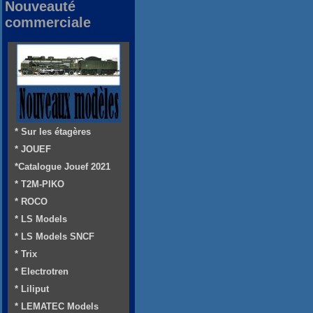
Nouveauté
commerciale
* Sur les étagères
* JOUEF
*Catalogue Jouef 2021
* T2M-PIKO
* ROCO
* LS Models
* LS Models SNCF
* Trix
* Electrotren
* Liliput
* LEMATEC Models