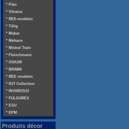
* Piko
* Vitrains
* REE-modeles
* Tillig
* Mabar
* Mehano
* Mistral Train
* Fleischmann
* OSKAR
* BRAWA
* REE modeles
* R37 Collection
* RIVAROSSI
* FULGUREX
* ESU
* EPM
Produits décor