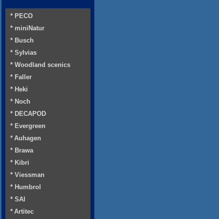
* PECO
* miniNatur
* Busch
* Sylvias
* Woodland scenics
* Faller
* Heki
* Noch
* DECAPOD
* Evergreen
* Auhagen
* Brawa
* Kibri
* Viessman
* Humbrol
* SAI
* Artitec