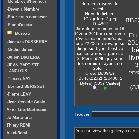
-Membres d'honneur
derniers rayons de
soleil...
-Devenir Membre
Nom du fichier:
-Pour nous contacter
RCRgrdarc 2.jpeg
BB2
ID: 4807
-Plan d'accés
Jour de pointes en ce 16
-Bureau
février 2019 ou une rame
En 
réversible emmenée par
201
-Jacques DUSSERRE
une 22200 en voyage se
dirige sur Lyon. Il est vu
bé
-Michel Julien
ici peu après la gare de
liv
-Julien DIAFERIA
St Pierre d'Albigny sous
les derniers rayons de
3
-JEAN BAPTISTE
Soleil...
LANGLOIS
ens
Créé: 15/09/19
(3346x2292) (2049042
-Thierry NAY
Bytes) [5357 Visites]
(3
-Bernard BERISSET
-Pierre LEVY
-Jean frederic Gosio
Anne-Lise Martorana
Trouver
Jo-Martorana
Thiery REMI
You can view this gallery's confi
Alexi-Remi