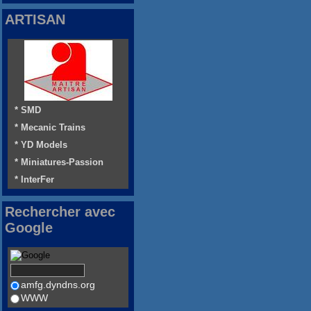
ARTISAN
* SMD
* Mecanic Trains
* YD Models
* Miniatures-Passion
* InterFer
Rechercher avec
Google
amfg.dyndns.org
WWW