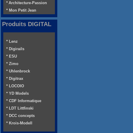
* Architecture-Passion
* Mon Petit Jean
Produits DIGITAL
* Lenz
* Digirails
* ESU
* Zimo
* Uhlenbrock
* Digitrax
* LOCOIO
* YD Models
* CDF Informatique
* LDT Littfinski
* DCC concepts
* Krois-Modell