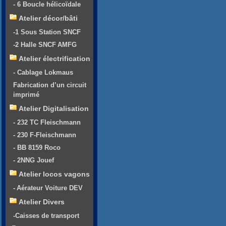
- 6 Boucle hélicoïdale
Atelier décor/bâti
-1 Sous Station SNCF
-2 Halle SNCF AMFG
Atelier électrification
- Cablage Lokmaus
Fabrication d’un circuit
imprimé
Atelier Digitalisation
- 232 TC Fleischmann
- 230 F-Fleischmann
- BB 8159 Roco
- 2NNG Jouef
Atelier locos vagons
- Aérateur Voiture DEV
Atelier Divers
-Caisses de transport