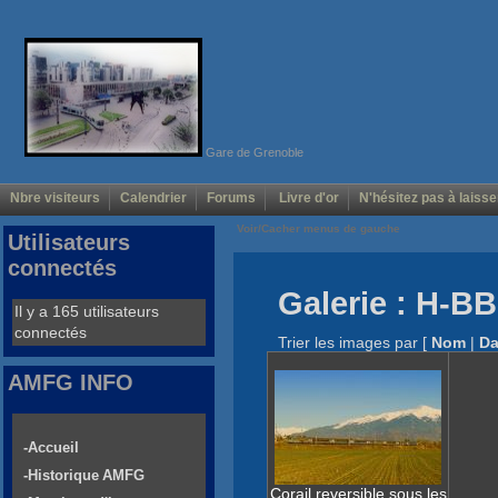
Gare de Grenoble
Nbre visiteurs
Calendrier
Forums
Livre d'or
N'hésitez pas à laisse
Voir/Cacher menus de gauche
Utilisateurs
connectés
Galerie : H-B
Il y a 165 utilisateurs
connectés
Trier les images par
[
Nom
|
Da
AMFG INFO
-Accueil
-Historique AMFG
Corail reversible sous les