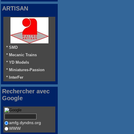
ARTISAN
* SMD
* Mecanic Trains
* YD Models
* Miniatures-Passion
* InterFer
Rechercher avec
Google
amfg.dyndns.org
WWW