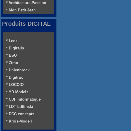
* Architecture-Passion
* Mon Petit Jean
Produits DIGITAL
* Lenz
* Digirails
* ESU
* Zimo
* Uhlenbrock
* Digitrax
* LOCOIO
* YD Models
* CDF Informatique
* LDT Littfinski
* DCC concepts
* Krois-Modell