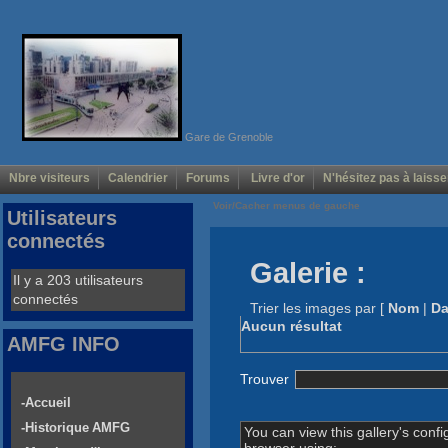
Gare de Grenoble
Nbre visiteurs
Calendrier
Forums
Livre d'or
N'hésitez pas à laisse
Voir/Cacher menus de gauche
Utilisateurs
connectés
Galerie :
Il y a 203 utilisateurs
connectés
Trier les images par
[
Nom
|
Da
Aucun résultat
AMFG INFO
Trouver
-Accueil
-Historique AMFG
You can view this gallery's confi
browser using: