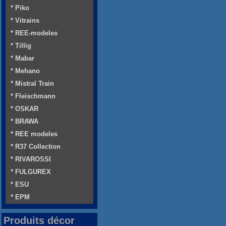
* Piko
* Vitrains
* REE-modeles
* Tillig
* Mabar
* Mehano
* Mistral Train
* Fleischmann
* OSKAR
* BRAWA
* REE modeles
* R37 Collection
* RIVAROSSI
* FULGUREX
* ESU
* EPM
Produits décor