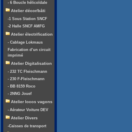
- 6 Boucle hélicoïdale
Atelier décor/bâti
-1 Sous Station SNCF
-2 Halle SNCF AMFG
Atelier électrification
- Cablage Lokmaus
Fabrication d’un circuit
imprimé
Atelier Digitalisation
- 232 TC Fleischmann
- 230 F-Fleischmann
- BB 8159 Roco
- 2NNG Jouef
Atelier locos vagons
- Aérateur Voiture DEV
Atelier Divers
-Caisses de transport