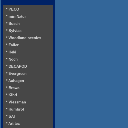
* PECO
* miniNatur
* Busch
* Sylvias
* Woodland scenics
* Faller
* Heki
* Noch
* DECAPOD
* Evergreen
* Auhagen
* Brawa
* Kibri
* Viessman
* Humbrol
* SAI
* Artitec