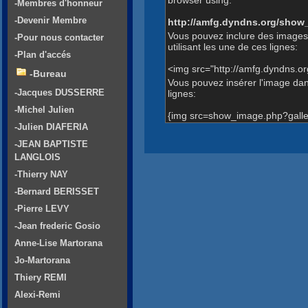
-Membres d'honneur
-Devenir Membre
http://amfg.dyndns.org/show
Vous pouvez inclure des images
-Pour nous contacter
utilisant les une de ces lignes:
-Plan d'accés
<img src="http://amfg.dyndns.o
-Bureau
Vous pouvez insérer l'image dans
-Jacques DUSSERRE
lignes:
-Michel Julien
{img src=show_image.php?galle
-Julien DIAFERIA
-JEAN BAPTISTE
LANGLOIS
-Thierry NAY
-Bernard BERISSET
-Pierre LEVY
-Jean frederic Gosio
Anne-Lise Martorana
Jo-Martorana
Thiery REMI
Alexi-Remi