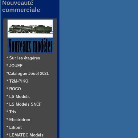
Nouveauté
commerciale
* Sur les étagères
* JOUEF
*Catalogue Jouef 2021
* T2M-PIKO
* ROCO
* LS Models
* LS Models SNCF
* Trix
* Electrotren
* Liliput
* LEMATEC Models