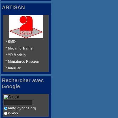
ARTISAN
* SMD
* Mecanic Trains
* YD Models
* Miniatures-Passion
* InterFer
Rechercher avec
Google
amfg.dyndns.org
WWW