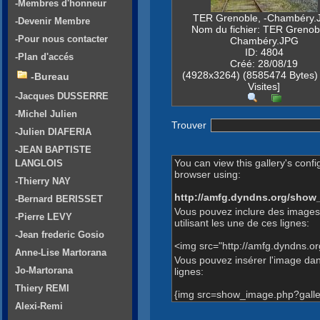
-Membres d'honneur
TER Grenoble, -Chambéry.
-Devenir Membre
Nom du fichier: TER Grenobl
-Pour nous contacter
Chambéry.JPG
ID: 4804
-Plan d'accés
Créé: 28/08/19
(4928x3264) (8585474 Bytes)
-Bureau
Visites]
-Jacques DUSSERRE
-Michel Julien
Trouver
-Julien DIAFERIA
-JEAN BAPTISTE
You can view this gallery's confi
LANGLOIS
browser using:
-Thierry NAY
http://amfg.dyndns.org/show
-Bernard BERISSET
Vous pouvez inclure des images
-Pierre LEVY
utilisant les une de ces lignes:
-Jean frederic Gosio
<img src="http://amfg.dyndns.o
Anne-Lise Martorana
Vous pouvez insérer l'image dans
Jo-Martorana
lignes:
Thiery REMI
{img src=show_image.php?galle
Alexi-Remi