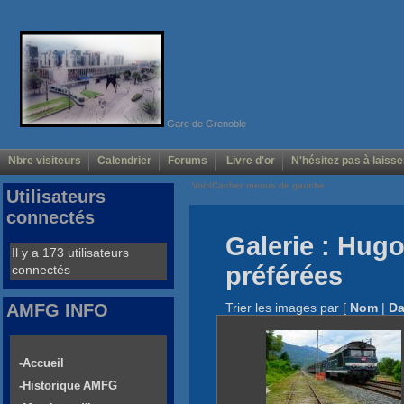
Gare de Grenoble
Nbre visiteurs
Calendrier
Forums
Livre d'or
N'hésitez pas à laisse
Voir/Cacher menus de gauche
Utilisateurs
connectés
Galerie : Hug
Il y a 173 utilisateurs
préférées
connectés
AMFG INFO
Trier les images par
[
Nom
|
Da
-Accueil
-Historique AMFG