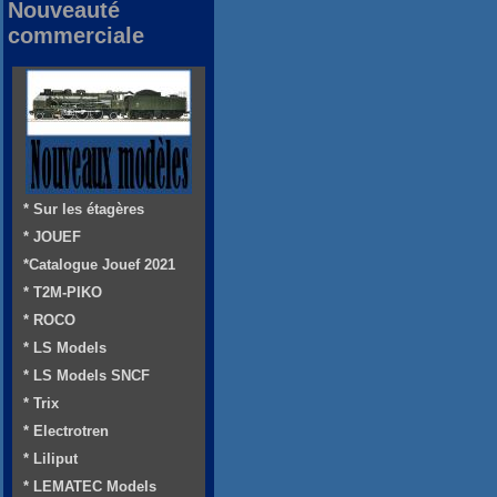
Nouveauté
commerciale
* Sur les étagères
* JOUEF
*Catalogue Jouef 2021
* T2M-PIKO
* ROCO
* LS Models
* LS Models SNCF
* Trix
* Electrotren
* Liliput
* LEMATEC Models