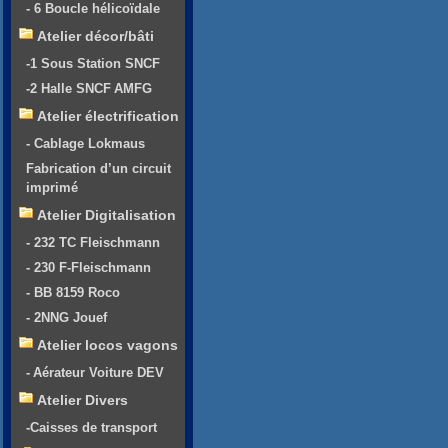
- 6 Boucle hélicoïdale
Atelier décor/bâti
-1 Sous Station SNCF
-2 Halle SNCF AMFG
Atelier électrification
- Cablage Lokmaus
Fabrication d’un circuit
imprimé
Atelier Digitalisation
- 232 TC Fleischmann
- 230 F-Fleischmann
- BB 8159 Roco
- 2NNG Jouef
Atelier locos vagons
- Aérateur Voiture DEV
Atelier Divers
-Caisses de transport