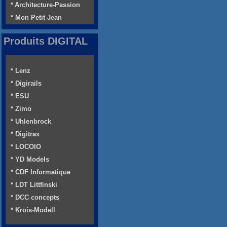
* Architecture-Passion
* Mon Petit Jean
Produits DIGITAL
* Lenz
* Digirails
* ESU
* Zimo
* Uhlenbrock
* Digitrax
* LOCOIO
* YD Models
* CDF Informatique
* LDT Littfinski
* DCC concepts
* Krois-Modell