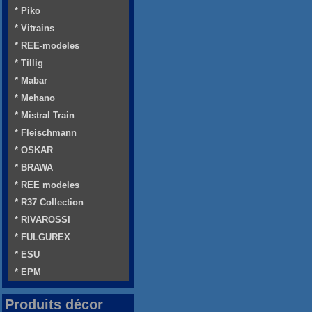
* Piko
* Vitrains
* REE-modeles
* Tillig
* Mabar
* Mehano
* Mistral Train
* Fleischmann
* OSKAR
* BRAWA
* REE modeles
* R37 Collection
* RIVAROSSI
* FULGUREX
* ESU
* EPM
Produits décor