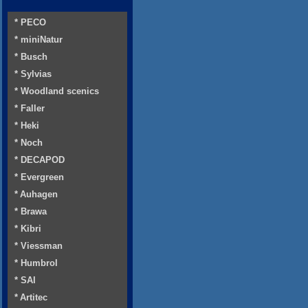
* PECO
* miniNatur
* Busch
* Sylvias
* Woodland scenics
* Faller
* Heki
* Noch
* DECAPOD
* Evergreen
* Auhagen
* Brawa
* Kibri
* Viessman
* Humbrol
* SAI
* Artitec