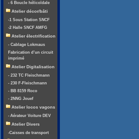
- 6 Boucle hélicoïdale
Atelier décor/bâti
-1 Sous Station SNCF
-2 Halle SNCF AMFG
Atelier électrification
- Cablage Lokmaus
Fabrication d’un circuit
imprimé
Atelier Digitalisation
- 232 TC Fleischmann
- 230 F-Fleischmann
- BB 8159 Roco
- 2NNG Jouef
Atelier locos vagons
- Aérateur Voiture DEV
Atelier Divers
-Caisses de transport