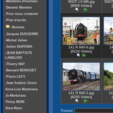
-Membres d'honneur
SNCF LV-WA.jpg
SNCF
[9009 Visites]
-Devenir Membre
-Pour nous contacter
-Plan d'accés
-Bureau
-Jacques DUSSERRE
-Michel Julien
-Julien DIAFERIA
141 R 840-6.jpg
14
[8224 Visites]
-JEAN BAPTISTE
LANGLOIS
-Thierry NAY
-Bernard BERISSET
-Pierre LEVY
-Jean frederic Gosio
Anne-Lise Martorana
141 R 840-2.jpg
14
Jo-Martorana
[8205 Visites]
Thiery REMI
Alexi-Remi
Trouver