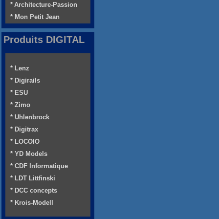
* Architecture-Passion
* Mon Petit Jean
Produits DIGITAL
* Lenz
* Digirails
* ESU
* Zimo
* Uhlenbrock
* Digitrax
* LOCOIO
* YD Models
* CDF Informatique
* LDT Littfinski
* DCC concepts
* Krois-Modell