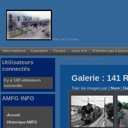
Gare de Grenoble
Nbre visiteurs
Calendrier
Forums
Livre d'or
N'hésitez pas à laisse
Voir/Cacher menus de gauche
Utilisateurs
connectés
Galerie : 141 
Il y a 168 utilisateurs
connectés
Trier les images par
[
Nom
|
Da
AMFG INFO
-Accueil
-Historique AMFG