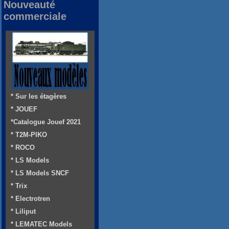
Nouveauté
commerciale
* Sur les étagères
* JOUEF
*Catalogue Jouef 2021
* T2M-PIKO
* ROCO
* LS Models
* LS Models SNCF
* Trix
* Electrotren
* Liliput
* LEMATEC Models