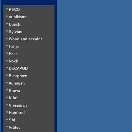
* PECO
* miniNatur
* Busch
* Sylvias
* Woodland scenics
* Faller
* Heki
* Noch
* DECAPOD
* Evergreen
* Auhagen
* Brawa
* Kibri
* Viessman
* Humbrol
* SAI
* Artitec