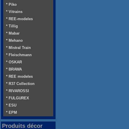
* Piko
* Vitrains
* REE-modeles
* Tillig
* Mabar
* Mehano
* Mistral Train
* Fleischmann
* OSKAR
* BRAWA
* REE modeles
* R37 Collection
* RIVAROSSI
* FULGUREX
* ESU
* EPM
Produits décor