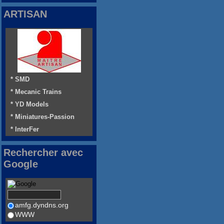
ARTISAN
* SMD
* Mecanic Trains
* YD Models
* Miniatures-Passion
* InterFer
Rechercher avec
Google
amfg.dyndns.org
WWW