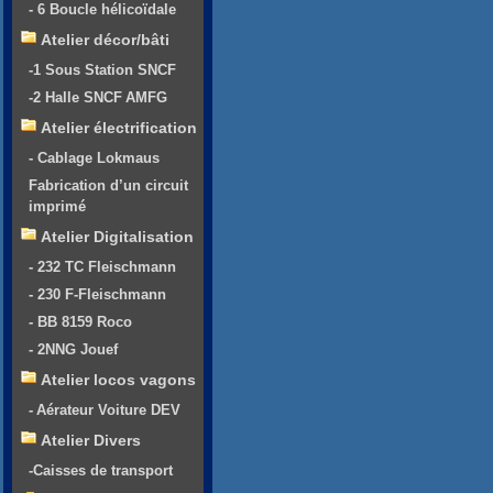
- 6 Boucle hélicoïdale
Atelier décor/bâti
-1 Sous Station SNCF
-2 Halle SNCF AMFG
Atelier électrification
- Cablage Lokmaus
Fabrication d’un circuit
imprimé
Atelier Digitalisation
- 232 TC Fleischmann
- 230 F-Fleischmann
- BB 8159 Roco
- 2NNG Jouef
Atelier locos vagons
- Aérateur Voiture DEV
Atelier Divers
-Caisses de transport