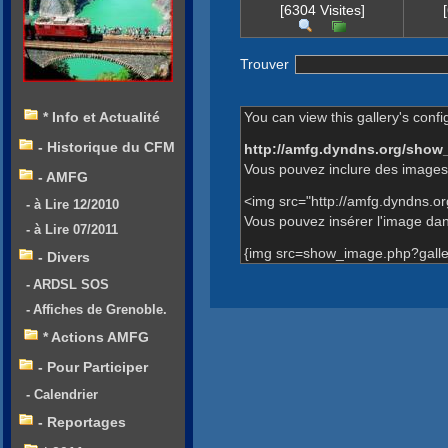
[6304 Visites]
Trouver
You can view this gallery's confi
* Info et Actualité
- Historique du CFM
http://amfg.dyndns.org/show
Vous pouvez inclure des images 
- AMFG
<img src="http://amfg.dyndns.o
- à Lire 12/2010
Vous pouvez insérer l'image dans
- à Lire 07/2011
{img src=show_image.php?galle
- Divers
- ARDSL SOS
- Affiches de Grenoble.
* Actions AMFG
- Pour Participer
- Calendrier
- Reportages