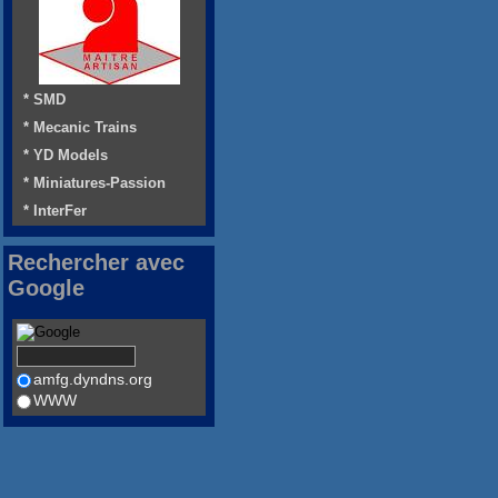
* SMD
* Mecanic Trains
* YD Models
* Miniatures-Passion
* InterFer
Rechercher avec
Google
amfg.dyndns.org
WWW