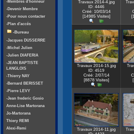
-Membres d'honneur
Travaux 2014-4.jpg
Trav
ID: 4446
-Devenir Membre
Créé: 10/03/14
[14985 Visites]
[
-Pour nous contacter
-Plan d'accés
-Bureau
-Jacques DUSSERRE
-Michel Julien
-Julien DIAFERIA
-JEAN BAPTISTE
Travaux 2014-15.jpg
Tra
LANGLOIS
ID: 4519
Créé: 2/07/14
C
-Thierry NAY
[8878 Visites]
-Bernard BERISSET
-Pierre LEVY
-Jean frederic Gosio
Anne-Lise Martorana
Jo-Martorana
Thiery REMI
Alexi-Remi
Travaux 2014-11.jpg
Trav