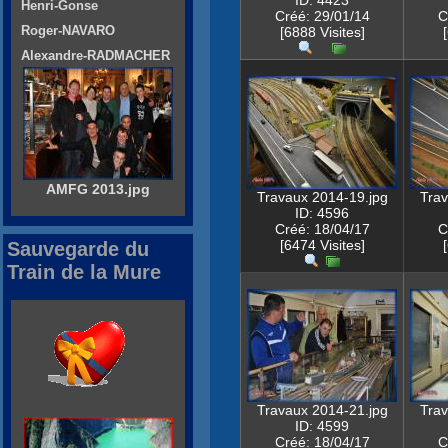
ID: 4423
Henri-Gonse
Créé: 29/01/14
C
Roger-NAVARO
[6888 Visites]
Alexandre-RADMACHER
AMFG 2013.jpg
Travaux 2014-19.jpg
Trav
ID: 4596
Créé: 18/04/17
C
[6474 Visites]
Sauvegarde du
Train de la Mure
Travaux 2014-21.jpg
Trav
ID: 4599
Créé: 18/04/17
C