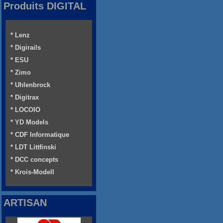
Produits DIGITAL
* Lenz
* Digirails
* ESU
* Zimo
* Uhlenbrock
* Digitrax
* LOCOIO
* YD Models
* CDF Informatique
* LDT Littfinski
* DCC concepts
* Krois-Modell
ARTISAN