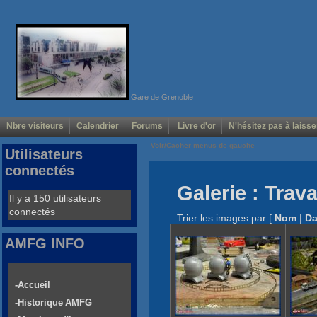
Gare de Grenoble
Nbre visiteurs
Calendrier
Forums
Livre d'or
N'hésitez pas à laisse
Voir/Cacher menus de gauche
Utilisateurs
connectés
Galerie : Trav
Il y a 150 utilisateurs
connectés
Trier les images par
[
Nom
|
Da
AMFG INFO
-Accueil
-Historique AMFG