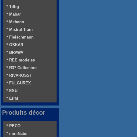
* Tillig
* Mabar
* Mehano
* Mistral Train
* Fleischmann
* OSKAR
* BRAWA
* REE modeles
* R37 Collection
* RIVAROSSI
* FULGUREX
* ESU
* EPM
Produits décor
* PECO
* miniNatur