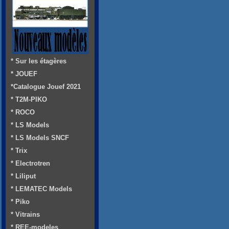
* Sur les étagères
* JOUEF
*Catalogue Jouef 2021
* T2M-PIKO
* ROCO
* LS Models
* LS Models SNCF
* Trix
* Electrotren
* Liliput
* LEMATEC Models
* Piko
* Vitrains
* REE-modeles