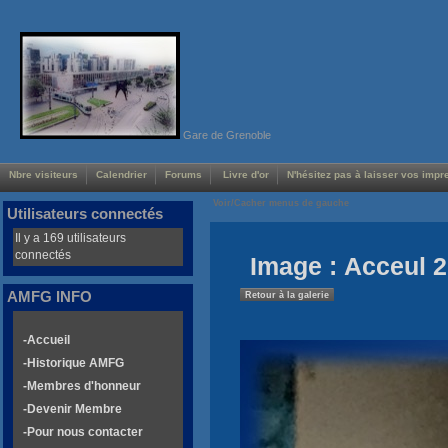
Gare de Grenoble
Nbre visiteurs
Calendrier
Forums
Livre d'or
N'hésitez pas à laisser vos impre
Voir/Cacher menus de gauche
Utilisateurs connectés
Il y a 169 utilisateurs
connectés
Image : Acceul 2
AMFG INFO
Retour à la galerie
-Accueil
-Historique AMFG
-Membres d'honneur
-Devenir Membre
-Pour nous contacter