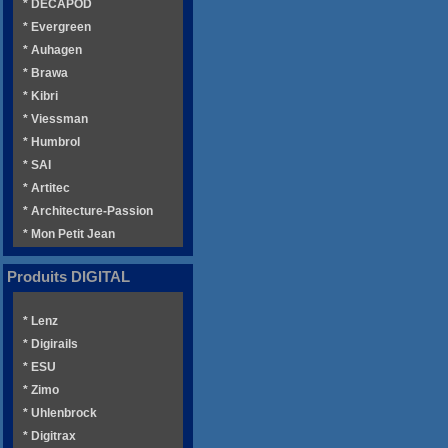
* DECAPOD
* Evergreen
* Auhagen
* Brawa
* Kibri
* Viessman
* Humbrol
* SAI
* Artitec
* Architecture-Passion
* Mon Petit Jean
Produits DIGITAL
* Lenz
* Digirails
* ESU
* Zimo
* Uhlenbrock
* Digitrax