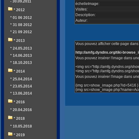
- 30.09.2011
échelleImage:
Visites:
* 2012
Description:
* 01 06 2012
Auteur:
* 31 08 2012
* 21 09 2012
* 2013
Vous pouvez afficher cette page dans v
* 24.05.2013
http://amfg.dyndns.org/tiki-brows
* 14.06.2013
Vous pouvez insérer l'image dans une
* 18.10.2013
<img src="http://amfg.dyndns.org/sh
<img src="http://amfg.dyndns.org/s
* 2014
Vous pouvez insérer l'image dans une 
* 25.04.2014
{img src=show_image.php?id=5416 }
* 23.05.2014
{img src=show_image.php?name=Acce
* 13.06.2014
* 2016
* 20.04.2016
* 2018
* 10.05.2018
* 2019