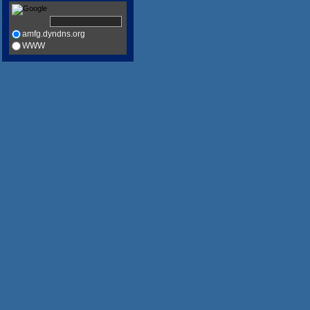
amfg.dyndns.org
WWW