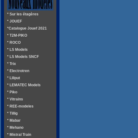
* Sur les étagères
* JOUEF
*Catalogue Jouef 2021
* T2M-PIKO
* ROCO
* LS Models
* LS Models SNCF
* Trix
* Electrotren
* Liliput
* LEMATEC Models
* Piko
* Vitrains
* REE-modeles
* Tillig
* Mabar
* Mehano
* Mistral Train