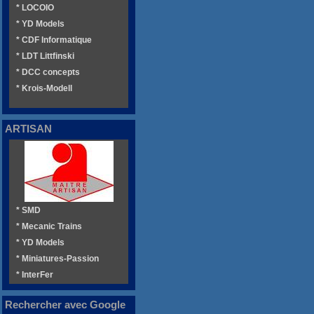
* LOCOIO
* YD Models
* CDF Informatique
* LDT Littfinski
* DCC concepts
* Krois-Modell
ARTISAN
* SMD
* Mecanic Trains
* YD Models
* Miniatures-Passion
* InterFer
Rechercher avec Google