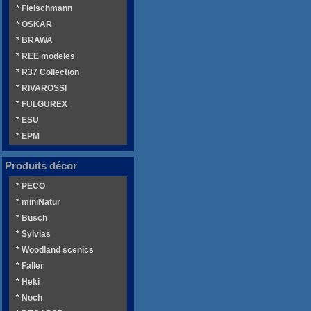
* Fleischmann
* OSKAR
* BRAWA
* REE modeles
* R37 Collection
* RIVAROSSI
* FULGUREX
* ESU
* EPM
Produits décor
* PECO
* miniNatur
* Busch
* Sylvias
* Woodland scenics
* Faller
* Heki
* Noch