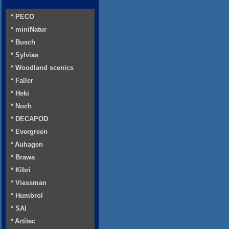
* PECO
* miniNatur
* Busch
* Sylvias
* Woodland scenics
* Faller
* Heki
* Noch
* DECAPOD
* Evergreen
* Auhagen
* Brawa
* Kibri
* Viessman
* Humbrol
* SAI
* Artitec