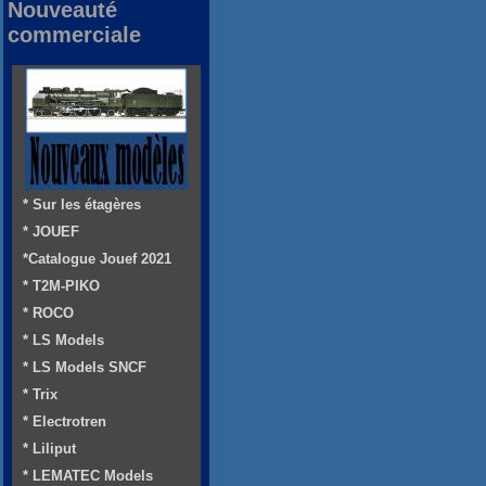
Nouveauté
commerciale
* Sur les étagères
* JOUEF
*Catalogue Jouef 2021
* T2M-PIKO
* ROCO
* LS Models
* LS Models SNCF
* Trix
* Electrotren
* Liliput
* LEMATEC Models