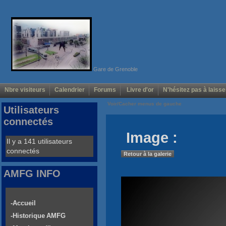
Gare de Grenoble
Nbre visiteurs
Calendrier
Forums
Livre d'or
N'hésitez pas à laisse
Voir/Cacher menus de gauche
Utilisateurs
connectés
Image :
Il y a 141 utilisateurs
connectés
Retour à la galerie
AMFG INFO
-Accueil
-Historique AMFG