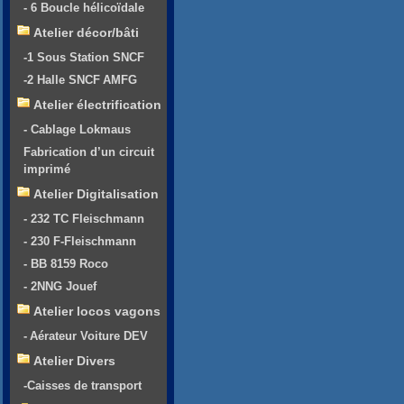
- 6 Boucle hélicoïdale
Atelier décor/bâti
-1 Sous Station SNCF
-2 Halle SNCF AMFG
Atelier électrification
- Cablage Lokmaus
Fabrication d’un circuit
imprimé
Atelier Digitalisation
- 232 TC Fleischmann
- 230 F-Fleischmann
- BB 8159 Roco
- 2NNG Jouef
Atelier locos vagons
- Aérateur Voiture DEV
Atelier Divers
-Caisses de transport