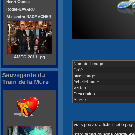
Henri-Gonse
Roger-NAVARO
Alexandre-RADMACHER
AMFG 2013.jpg
Nom de l'image:
Créé:
Sauvegarde du
pixel image:
Train de la Mure
échelleImage:
Visites:
Description:
Auteur:
Vous pouvez afficher cette page 
http://amfg.dyndns.org/tiki