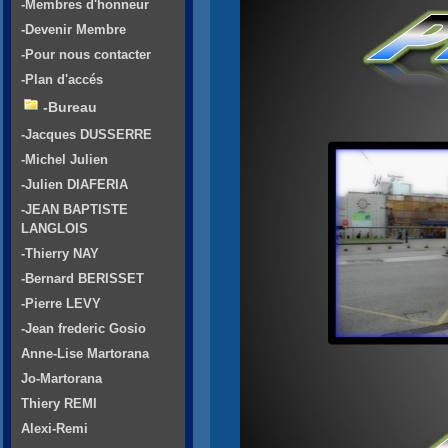
-Membres d'honneur
-Devenir Membre
-Pour nous contacter
-Plan d'accés
-Bureau
-Jacques DUSSERRE
-Michel Julien
-Julien DIAFERIA
-JEAN BAPTISTE
LANGLOIS
-Thierry NAY
-Bernard BERISSET
-Pierre LEVY
-Jean frederic Gosio
Anne-Lise Martorana
Jo-Martorana
Thiery REMI
Alexi-Remi