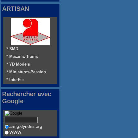
ARTISAN
* SMD
* Mecanic Trains
* YD Models
* Miniatures-Passion
* InterFer
Rechercher avec
Google
amfg.dyndns.org
WWW