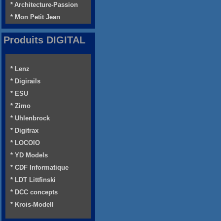
* Architecture-Passion
* Mon Petit Jean
Produits DIGITAL
* Lenz
* Digirails
* ESU
* Zimo
* Uhlenbrock
* Digitrax
* LOCOIO
* YD Models
* CDF Informatique
* LDT Littfinski
* DCC concepts
* Krois-Modell