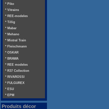
* Piko
* Vitrains
* REE-modeles
* Tillig
* Mabar
* Mehano
* Mistral Train
* Fleischmann
* OSKAR
* BRAWA
* REE modeles
* R37 Collection
* RIVAROSSI
* FULGUREX
* ESU
* EPM
Produits décor