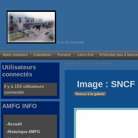
Gare de Grenoble
Nbre visiteurs
Calendrier
Forums
Livre d'or
N'hésitez pas à laisse
Voir/Cacher menus de gauche
Utilisateurs
connectés
Image : SNCF 
Il y a 154 utilisateurs
connectés
Retour à la galerie
AMFG INFO
-Accueil
-Historique AMFG