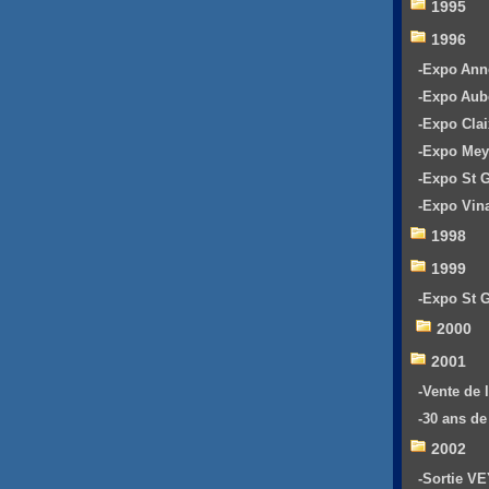
1995
1996
-Expo An
-Expo Aub
-Expo Clai
-Expo Mey
-Expo St 
-Expo Vin
1998
1999
-Expo St 
2000
2001
-Vente de 
-30 ans d
2002
-Sortie V