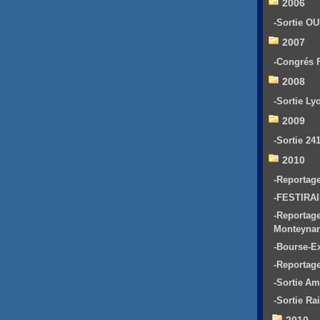
2006
-Sortie O
2007
-Congrés
2008
-Sortie L
2009
-Sortie 24
2010
-Reporta
-FESTIRAI
-Reportag
Monteyna
-Bourse-E
-Reportag
-Sortie Am
-Sortie Ra