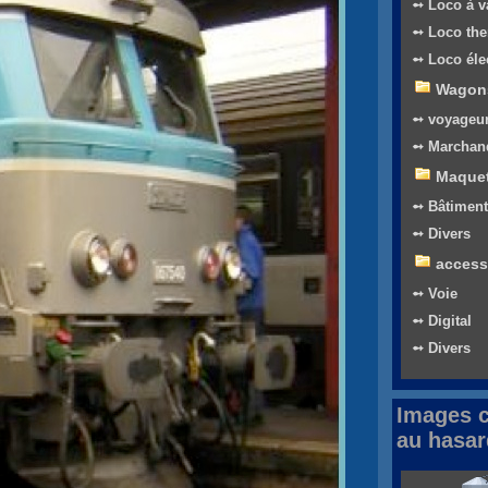
➻ Loco à v
➻ Loco th
➻ Loco éle
Wagon
➻ voyageu
➻ Marchan
Maquet
➻ Bâtiment
➻ Divers
access
➻ Voie
➻ Digital
➻ Divers
Images c
au hasar