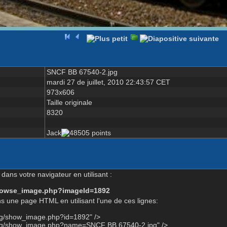
SNCF BB 67540-2.jpg
mardi 27 de juillet, 2010 22:43:57 CET
973x606
Taille originale
8320
Jack
dans votre navigateur en utilisant :
-browse_image.php?imageId=1892
s une page HTML en utilisant l'une de ces lignes:
org/show_image.php?id=1892" />
org/show_image.php?name=SNCF BB 67540-2.jpg" />