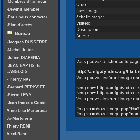
-Membres d'honneur
Créé:
-Devenir Membre
pixel image:
échelleImage:
-Pour nous contacter
Visites:
-Plan d'accés
Description:
-Bureau
Auteur:
-Jacques DUSSERRE
-Michel Julien
-Julien DIAFERIA
Vous pouvez afficher cette page 
-JEAN BAPTISTE
http://amfg.dyndns.org/tiki
LANGLOIS
Vous pouvez insérer l'image dan
-Thierry NAY
-Bernard BERISSET
<img src="http://amfg.dyndns.
<img src="http://amfg.dyndns.o
-Pierre LEVY
Vous pouvez insérer l'image dans
-Jean frederic Gosio
{img src=show_image.php?id=3
Anne-Lise Martorana
{img src=show_image.php?name=
Jo-Martorana
Thiery REMI
Alexi-Remi