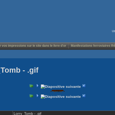
Ut
r vos impressions sur le site dans le livre d'or
Manifestations ferroviaires R
Tomb - .gif
Lorry_Tomb - .gif