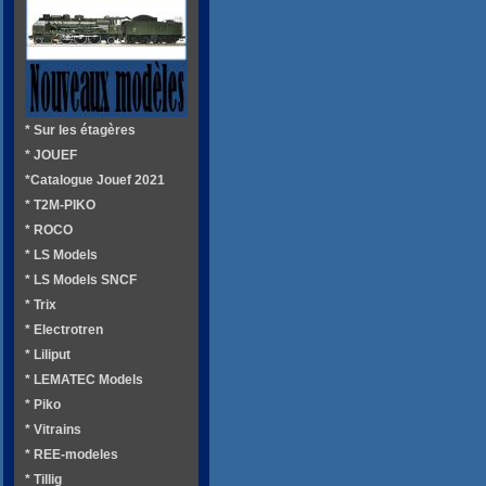
* Sur les étagères
* JOUEF
*Catalogue Jouef 2021
* T2M-PIKO
* ROCO
* LS Models
* LS Models SNCF
* Trix
* Electrotren
* Liliput
* LEMATEC Models
* Piko
* Vitrains
* REE-modeles
* Tillig