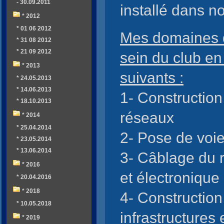
- 30.09.2011
installé dans no
* 2012
* 01 06 2012
Mes domaines 
* 31 08 2012
* 21 09 2012
sein du club en
* 2013
suivants :
* 24.05.2013
* 14.06.2013
1- Construction
* 18.10.2013
réseaux
* 2014
* 25.04.2014
2- Pose de voie
* 23.05.2014
* 13.06.2014
3- Câblage du r
* 2016
et électronique
* 20.04.2016
* 2018
4- Construction
* 10.05.2018
infrastructures 
* 2019