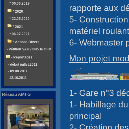
* 06.06.2019
rapporte aux d
* 2020
5- Construction
* 22.05.2020
* 2021
matériel roulan
* 06.07.2021
6- Webmaster 
* Actions Divers
- Pétition SAUVONS le CFM
Mon projet mod
- Reportages
- début juillet.2011
- 09.08.2011
-12.10.2011
1- Gare n°3 dé
Réseau AMFG
1- Habillage d
principal
2- Création des