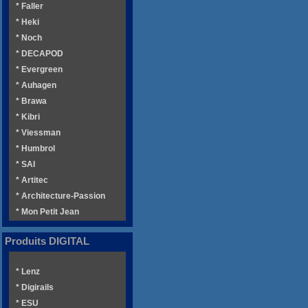
* Faller
* Heki
* Noch
* DECAPOD
* Evergreen
* Auhagen
* Brawa
* Kibri
* Viessman
* Humbrol
* SAI
* Artitec
* Architecture-Passion
* Mon Petit Jean
Produits DIGITAL
* Lenz
* Digirails
* ESU