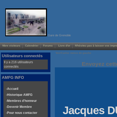
Gare de Grenoble
Nbre visiteurs
Calendrier
Forums
Livre d'or
N'hésitez pas à laisser vos impre
Voir/Cacher menus de gauche
Utilisateurs connectés
Il y a 216 utilisateurs
Envoyez cett
connectés
AMFG INFO
-Accueil
-Historique AMFG
-Membres d'honneur
Jacques 
-Devenir Membre
-Pour nous contacter