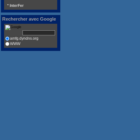
* InterFer
Rechercher avec Google
amfg.dyndns.org
WWW