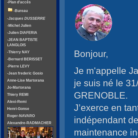
-Plan d'accés
-Bureau
-Jacques DUSSERRE
-Michel Julien
-Julien DIAFERIA
-JEAN BAPTISTE
LANGLOIS
Bonjour,
-Thierry NAY
-Bernard BERISSET
-Pierre LEVY
Je m'appelle 
-Jean frederic Gosio
je suis né le 3
Anne-Lise Martorana
Jo-Martorana
GRENOBLE.
Thiery REMI
Alexi-Remi
J’exerce en tant
Henri-Gonse
Roger-NAVARO
indépendant deu
Alexandre-RADMACHER
maintenance ind