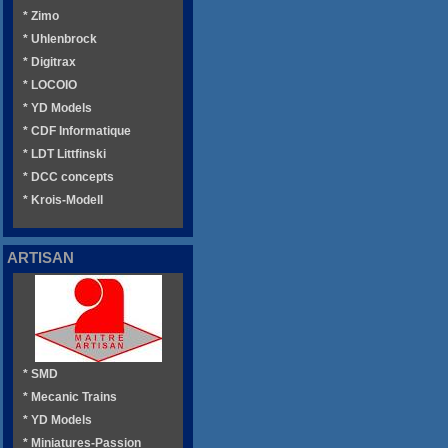
* Zimo
* Uhlenbrock
* Digitrax
* LOCOIO
* YD Models
* CDF Informatique
* LDT Littfinski
* DCC concepts
* Krois-Modell
ARTISAN
* SMD
* Mecanic Trains
* YD Models
* Miniatures-Passion