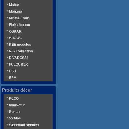
* Mabar
* Mehano
* Mistral Train
* Fleischmann
* OSKAR
* BRAWA
* REE modeles
* R37 Collection
* RIVAROSSI
* FULGUREX
* ESU
* EPM
Produits décor
* PECO
* miniNatur
* Busch
* Sylvias
* Woodland scenics