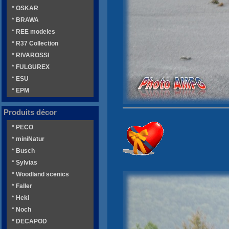
* OSKAR
* BRAWA
* REE modeles
* R37 Collection
* RIVAROSSI
* FULGUREX
* ESU
* EPM
Produits décor
* PECO
* miniNatur
* Busch
* Sylvias
* Woodland scenics
* Faller
* Heki
* Noch
* DECAPOD