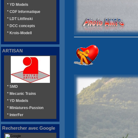
* YD Models
* CDF Informatique
* LDT Littfinski
* DCC concepts
* Krois-Modell
ARTISAN
* SMD
* Mecanic Trains
* YD Models
* Miniatures-Passion
* InterFer
Rechercher avec Google