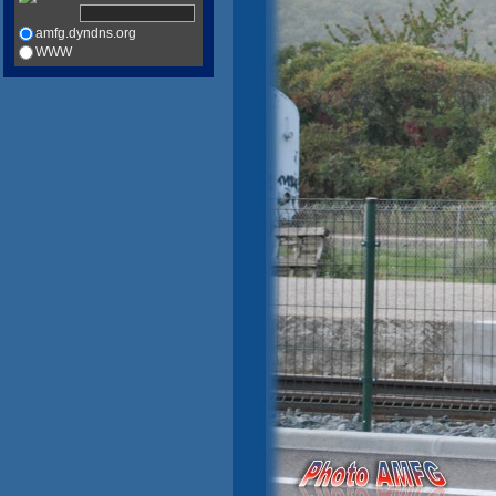
amfg.dyndns.org
WWW