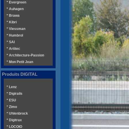
* Evergreen
* Auhagen
* Brawa
* Kibri
* Viessman
* Humbrol
* SAI
* Artitec
* Architecture-Passion
* Mon Petit Jean
Produits DIGITAL
* Lenz
* Digirails
* ESU
* Zimo
* Uhlenbrock
* Digitrax
* LOCOIO