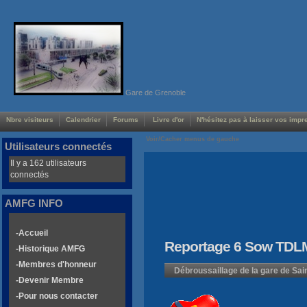
Gare de Grenoble
Nbre visiteurs
Calendrier
Forums
Livre d'or
N'hésitez pas à laisser vos impre
Voir/Cacher menus de gauche
Utilisateurs connectés
Il y a 162 utilisateurs
connectés
AMFG INFO
-Accueil
Reportage 6 Sow TDL
-Historique AMFG
-Membres d'honneur
Débroussaillage de la gare de Sa
-Devenir Membre
-Pour nous contacter