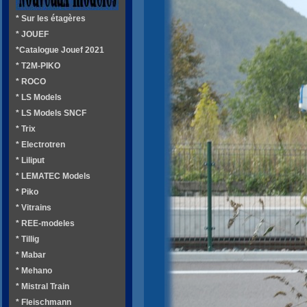
* Sur les étagères
* JOUEF
*Catalogue Jouef 2021
* T2M-PIKO
* ROCO
* LS Models
* LS Models SNCF
* Trix
* Electrotren
* Liliput
* LEMATEC Models
* Piko
* Vitrains
* REE-modeles
* Tillig
* Mabar
* Mehano
* Mistral Train
* Fleischmann