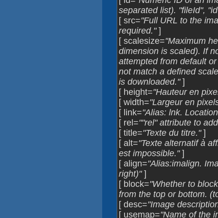
[ id=
"Numeric ID of an im
separated list). "fileId", "i
[ src=
"Full URL to the image
required."
]
[ scalesize=
"Maximum heig
dimension is scaled). If n
attempted from default or 
not match a defined scale 
is downloaded."
]
[ height=
"Hauteur en pixel
[ width=
"Largeur en pixels
[ link=
"Alias: lnk. Locatio
[ rel=
""rel" attribute to add
[ title=
"Texte du titre."
]
[ alt=
"Texte alternatif à a
est impossible."
]
[ align=
"Alias:imalign. Ima
right)"
]
[ block=
"Whether to block
from the top or bottom. (
[ desc=
"Image description
[ usemap=
"Name of the i