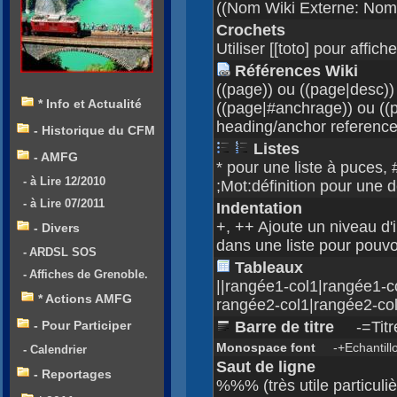
((Nom Wiki Externe: Nom
Crochets
Utiliser [[toto] pour affiche
Références Wiki
((page)) ou ((page|desc))
* Info et Actualité
((page|#anchrage)) ou ((
heading/anchor referenc
- Historique du CFM
Listes
- AMFG
* pour une liste à puces,
- à Lire 12/2010
;Mot:définition pour une d
- à Lire 07/2011
Indentation
+, ++ Ajoute un niveau d'
- Divers
dans une liste pour pouv
- ARDSL SOS
Tableaux
- Affiches de Grenoble.
||rangée1-col1|rangée1-c
* Actions AMFG
rangée2-col1|rangée2-col
- Pour Participer
Barre de titre
-=Titr
Monospace font
-+Echantillo
- Calendrier
Saut de ligne
- Reportages
%%% (très utile particuli