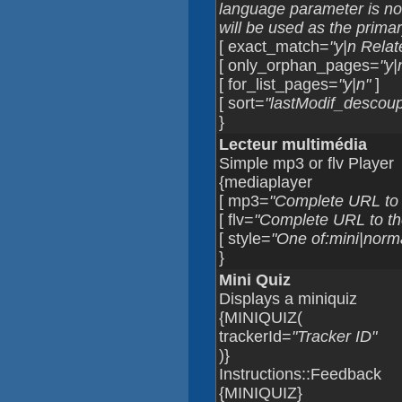
language parameter is not d
will be used as the primary 
[ exact_match=
"y|n Relat
[ only_orphan_pages=
"y|
[ for_list_pages=
"y|n"
]
[ sort=
"lastModif_desco
}
Lecteur multimédia
Simple mp3 or flv Player
{mediaplayer
[ mp3=
"Complete URL to 
[ flv=
"Complete URL to the 
[ style=
"One of:mini|norma
}
Mini Quiz
Displays a miniquiz
{MINIQUIZ(
trackerId=
"Tracker ID"
)}
Instructions::Feedback
{MINIQUIZ}