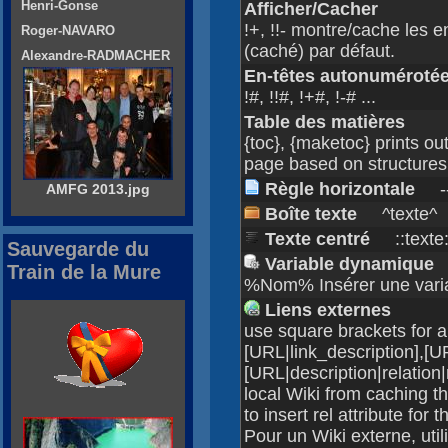
Henri-Gonse
Afficher/Cacher
!+, !!- montre/cache les e
Roger-NAVARO
(caché) par défaut.
Alexandre-RADMACHER
En-têtes autonuméroté
!#, !!#, !+#, !-# ...
Table des matières
{toc}, {maketoc} prints out
page based on structures 
Règle horizontale
-
AMFG 2013.jpg
Boîte texte
^texte^
Texte centré
::texte:
Sauvegarde du
Variable dynamique
Train de la Mure
%Nom% Insérer une vari
Liens externes
use square brackets for an
[URL|link_description],[UR
[URL|description|relation|
local Wiki from caching t
to insert rel attribute for 
Pour un Wiki externe, u