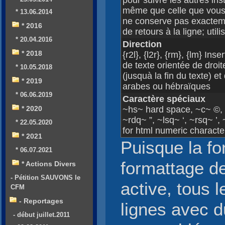
pour suivre les autres ins
même que celle que vous
* 13.06.2014
ne conserve pas exactem
* 2016
de retours à la ligne; util
* 20.04.2016
Direction
* 2018
{r2l}, {l2r}, {rm}, {lm} In
de texte orientée de droi
* 10.05.2018
(jusquà la fin du texte) 
* 2019
arabes ou hébraïques
* 06.06.2019
Caractère spéciaux
* 2020
~hs~ hard space, ~c~ ©, 
~rdq~ ”, ~lsq~ ‘, ~rsq~ ’
* 22.05.2020
for html numeric character
* 2021
Puisque la fo
* 06.07.2021
formattage d
* Actions Divers
- Pétition SAUVONS le
active, tous 
CFM
- Reportages
lignes avec d
- début juillet.2011