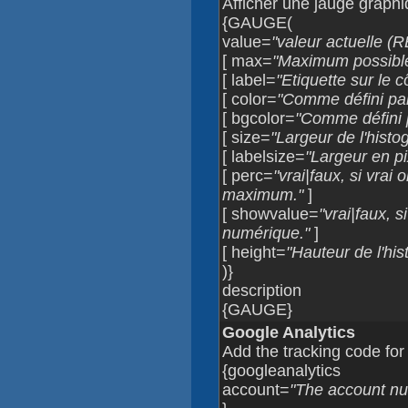
Afficher une jauge graph
{GAUGE(
value=
"valeur actuelle (
[ max=
"Maximum possible
[ label=
"Etiquette sur le 
[ color=
"Comme défini pa
[ bgcolor=
"Comme défini 
[ size=
"Largeur de l'hist
[ labelsize=
"Largeur en pix
[ perc=
"vrai|faux, si vrai
maximum."
]
[ showvalue=
"vrai|faux, s
numérique."
]
[ height=
"Hauteur de l'hi
)}
description
{GAUGE}
Google Analytics
Add the tracking code for
{googleanalytics
account=
"The account num