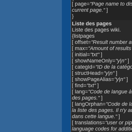
[ page=
"Page name to disp
current page."
]
}
Liste des pages
Liste des pages wiki.
{listpages
[ offset=
"Result number at 
[ max=
"Amount of results 
[ initial=
"txt"
]
[ showNameOnly=
"y|n"
]
[ categId=
"ID de la catégo
[ structHead=
"y|n"
]
[ showPageAlias=
"y|n"
]
[ find=
"txt"
]
[ lang=
"Code de langue à d
des pages."
]
[ langOrphan=
"Code de la
la liste des pages. Il n'y
dans cette langue."
]
[ translations=
"user or pip
language codes for additio