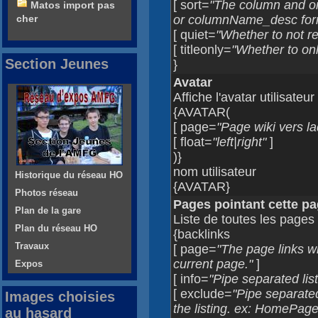
[ sort=
"The column and o
Matos import pas
cher
or columnName_desc for
[ quiet=
"Whether to not re
[ titleonly=
"Whether to only
Section Jeunes
}
Avatar
Affiche l'avatar utilisateur
{AVATAR(
[ page=
"Page wiki vers laq
[ float=
"left|right"
]
)}
nom utilisateur
Historique du réseau HO
{AVATAR}
Photos réseau
Pages pointant cette p
Plan de la gare
Liste de toutes les pages 
Plan du réseau HO
{backlinks
Travaux
[ page=
"The page links wil
current page."
]
Expos
[ info=
"Pipe separated list 
[ exclude=
"Pipe separated
Images choisies
the listing. ex: HomePag
au hasard