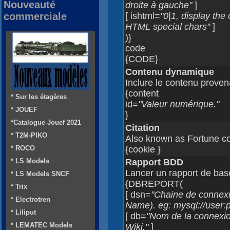
Nouveauté
droite à gauche"
]
commerciale
[ ishtml=
"0|1, display the
HTML special chars"
]
)}
code
{CODE}
Contenu dynamique
Inclure le contenu prove
{content
* Sur les étagères
id=
"Valeur numérique."
* JOUEF
}
*Catalogue Jouef 2021
Citation
* T2M-PIKO
Also known as Fortune co
* ROCO
{cookie }
* LS Models
Rapport BDD
Lancer un rapport de ba
* LS Models SNCF
{DBREPORT(
* Trix
[ dsn=
"Chaine de connex
* Electrotren
Name). eg: mysql://user
* Liliput
[ db=
"Nom de la connexio
* LEMATEC Models
Wiki."
]