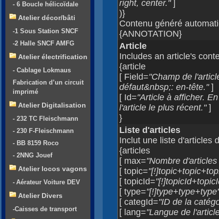
right, center."
]
- 6 Boucle hélicoïdale
)}
Atelier décor/bâti
Contenu généré automatiq
-1 Sous Station SNCF
{ANNOTATION}
-2 Halle SNCF AMFG
Article
Includes an article's cont
Atelier électrification
{article
- Cablage Lokmaus
[ Field=
"Champ de l'articl
Fabrication d’un circuit
défaut&nbsp;: en-tête."
]
imprimé
[ Id=
"Article à afficher. E
Atelier Digitalisation
l'article le plus récent."
]
}
- 232 TC Fleischmann
Liste d'articles
- 230 F-Fleischmann
Inclut une liste d'articles
- BB 8159 Roco
{articles
- 2NNG Jouef
[ max=
"Nombre d'articles à
Atelier locos vagons
[ topic=
"[!]topic+topic+top
[ topicId=
"[!]topicId+topic
- Aérateur Voiture DEV
[ type=
"[!]type+type+type
Atelier Divers
[ categId=
"ID de la catégor
-Caisses de transport
[ lang=
"Langue de l'article