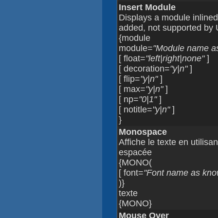
Insert Module
Displays a module inline
added, not supported by 
{module
module=
"Module name as 
[ float=
"left|right|none"
]
[ decoration=
"y|n"
]
[ flip=
"y|n"
]
[ max=
"y|n"
]
[ np=
"0|1"
]
[ notitle=
"y|n"
]
}
Monospace
Affiche le texte en utilis
espacée
{MONO(
[ font=
"Font name as kno
)}
texte
{MONO}
Mouse Over