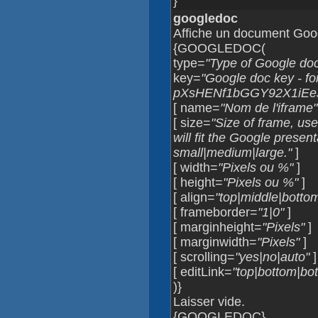
}
googledoc
Affiche un document Goo
{GOOGLEDOC(
type=
"Type of Google do
key=
"Google doc key - f
pXsHENf1bGGY92X1iEeJ
[ name=
"Nom de l'iframe"
[ size=
"Size of frame, use
will fit the Google present
small|medium|large."
]
[ width=
"Pixels ou %"
]
[ height=
"Pixels ou %"
]
[ align=
"top|middle|bottom|
[ frameborder=
"1|0"
]
[ marginheight=
"Pixels"
]
[ marginwidth=
"Pixels"
]
[ scrolling=
"yes|no|auto"
]
[ editLink=
"top|bottom|bot
)}
Laisser vide.
{GOOGLEDOC}