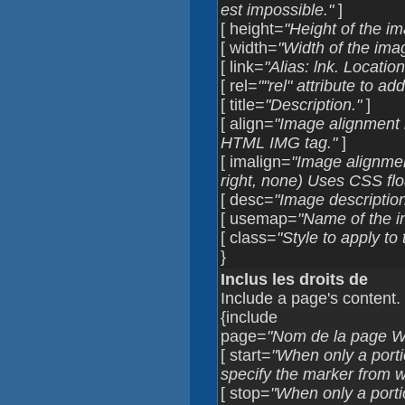
est impossible."
]
[ height=
"Height of the im
[ width=
"Width of the imag
[ link=
"Alias: lnk. Locatio
[ rel=
""rel" attribute to add
[ title=
"Description."
]
[ align=
"Image alignment i
HTML IMG tag."
]
[ imalign=
"Image alignment
right, none) Uses CSS flo
[ desc=
"Image description
[ usemap=
"Name of the i
[ class=
"Style to apply to
}
Inclus les droits de
Include a page's content.
{include
page=
"Nom de la page Wik
[ start=
"When only a porti
specify the marker from wh
[ stop=
"When only a porti