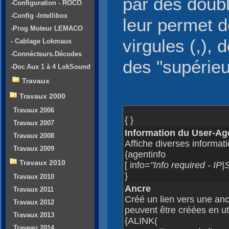
par des doubl
-Configuration - ROCO
-Config -Intellibox
leur permet 
-Prog Moteur LEMACO
virgules (,), 
- Cablage Lokmaus
-Connécteurs.Décodes
des "supérieu
-Doc Aux 1 à 4 LokSound
Travaux
Travaux 2000
Travaux 2006
{ }
Travaux 2007
Information du User-Ag
Travaux 2008
Affiche diverses informati
Travaux 2009
{agentinfo
Travaux 2010
[ info=
"Info required -
}
Travaux 2010
Ancre
Travaux 2011
Créé un lien vers une an
Travaux 2012
peuvent être créées en ut
Travaux 2013
{ALINK(
Traveau 2014