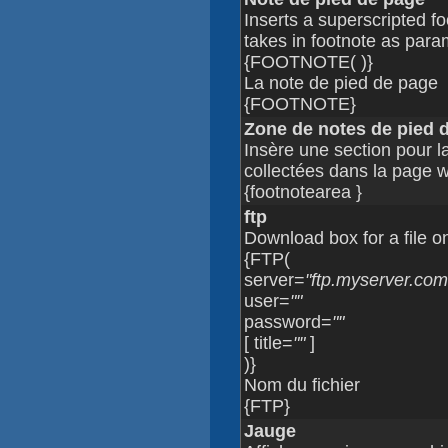
Inserts a superscripted f
takes in footnote as para
{FOOTNOTE( )}
La note de pied de page
{FOOTNOTE}
Zone de notes de pied 
Insère une section pour l
collectées dans la page w
{footnotearea }
ftp
Download box for a file on
{FTP(
server=
"ftp.myserver.com
user=
""
password=
""
[ title=
""
]
)}
Nom du fichier
{FTP}
Jauge