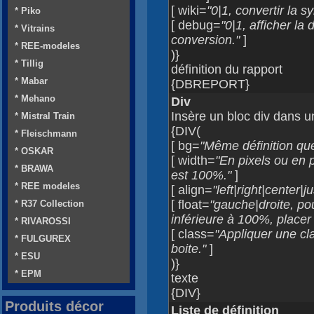
[ wiki=
"0|1, convertir la s
* Piko
[ debug=
"0|1, afficher la
* Vitrains
conversion."
]
* REE-modeles
)}
* Tillig
définition du rapport
* Mabar
{DBREPORT}
* Mehano
Div
Insère un bloc div dans 
* Mistral Train
{DIV(
* Fleischmann
[ bg=
"Même définition q
* OSKAR
[ width=
"En pixels ou en 
* BRAWA
est 100%."
]
* REE modeles
[ align=
"left|right|center|ju
[ float=
"gauche|droite, po
* R37 Collection
inférieure à 100%, placer 
* RIVAROSSI
[ class=
"Appliquer une cl
* FULGUREX
boite."
]
* ESU
)}
* EPM
texte
{DIV}
Produits décor
Liste de définition