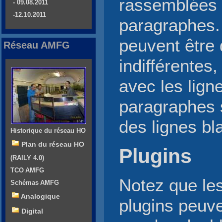
rassemblées 
- 09.08.2011
-12.10.2011
paragraphes. 
peuvent être d
Réseau AMFG
indifférentes
avec les lign
paragraphes 
des lignes bl
Historique du réseau HO
Plan du réseau HO
Plugins
(RAILY 4.0)
TCO AMFG
Notez que le
Schémas AMFG
Analogique
plugins peuv
Digital