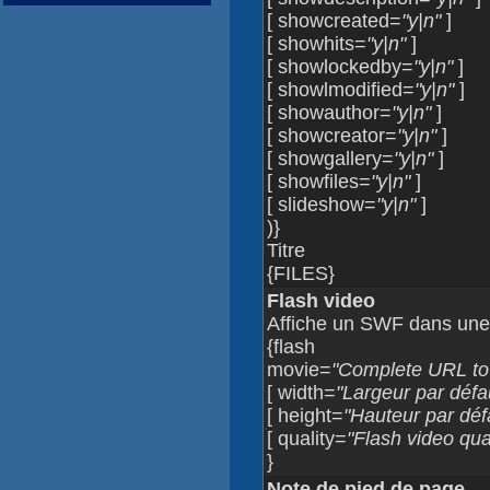
[ showcreated=
"y|n"
]
[ showhits=
"y|n"
]
[ showlockedby=
"y|n"
]
[ showlmodified=
"y|n"
]
[ showauthor=
"y|n"
]
[ showcreator=
"y|n"
]
[ showgallery=
"y|n"
]
[ showfiles=
"y|n"
]
[ slideshow=
"y|n"
]
)}
Titre
{FILES}
Flash video
Affiche un SWF dans une
{flash
movie=
"Complete URL to 
[ width=
"Largeur par défa
[ height=
"Hauteur par déf
[ quality=
"Flash video qual
}
Note de pied de page