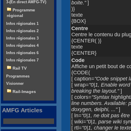
3-(En direct AMFG-TV)
boite."
]
)}
Programme
texte
régional
{BOX}
Infos régionales 1
Centre
Infos régionales 2
Centre le contenu du plug
Infos régionales 3
{CENTER( )}
Infos régionales 4
texte
{CENTER}
Infos régionales 6
Code
Infos régionales 7
Affiche un petit bout de 
Rail TV
{CODE(
Programmes
[ caption=
"Code snippet l
Visionner
[ wrap=
"0|1, Enable word
breaking the layout."
]
Rail-Images
[ colors=
"Syntax highligh
line numbers. Available: ph
doxygen, delphi, ..."
]
AMFG Articles
[ ln=
"0|1, ne doit pas être
[ wiki=
"0|1, parse wiki sy
[ rtl=
"0|1, changer le text