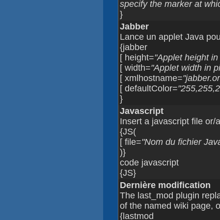
specify the marker at whi
}
Jabber
Lance un applet Java pou
{jabber
[ height=
"Applet height in
[ width=
"Applet width in p
[ xmlhostname=
"jabber.o
[ defaultColor=
"255,255,2
}
Javascript
Insert a javascript file o
{JS(
[ file=
"Nom du fichier Java
)}
code javascript
{JS}
Dernière modification
The last_mod plugin replac
of the named wiki page, o
{lastmod