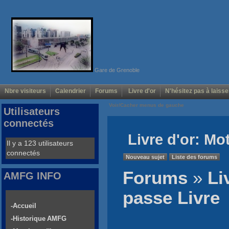
Gare de Grenoble
Nbre visiteurs
Calendrier
Forums
Livre d'or
N'hésitez pas à laisse
Voir/Cacher menus de gauche
Utilisateurs
connectés
Livre d'or: Mo
Il y a 123 utilisateurs
connectés
Nouveau sujet
Liste des forums
Forums
»
Li
AMFG INFO
passe Livre
-Accueil
-Historique AMFG