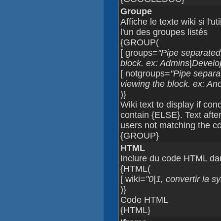
Groupe
Affiche le texte wiki si l'
l'un des groupes listés
{GROUP(
[ groups=
"Pipe separated 
block. ex: Admins|Develo
[ notgroups=
"Pipe separa
viewing the block. ex: 
)}
Wiki text to display if co
contain {ELSE}. Text after
users not matching the co
{GROUP}
HTML
Inclure du code HTML da
{HTML(
[ wiki=
"0|1, convertir la 
)}
Code HTML
{HTML}