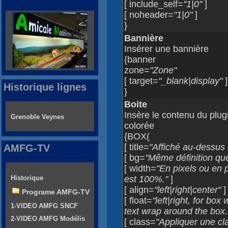
[ include_self=
"1|0"
]
[ noheader=
"1|0"
]
}
Bannière
Insérer une bannière
{banner
zone=
"Zone"
[ target=
"_blank|display"
]
Historique lignes
}
Boite
Insère le contenu du plug
Grenoble Veynes
colorée
{BOX(
[ title=
"Affiché au-dessus
AMFG-TV
[ bg=
"Même définition q
[ width=
"En pixels ou en 
Historique
est 100%."
]
[ align=
"left|right|center"
]
Programe AMFG-TV
[ float=
"left|right, for bo
1-VIDEO AMFG SNCF
text wrap around the box.
2-VIDEO AMFG Modélis
[ class=
"Appliquer une cl