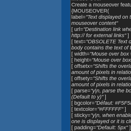
Create a mouseover feat
{MOUSEOVER(
label=
"Text displayed on 
mouseover content"
[ url=
"Destination link wh
http:// for external links"
]
[ text=
"OBSOLETE Text di
body contains the text of 
[ width=
"Mouse over box w
[ height=
"Mouse over box 
[ offsetx=
"Shifts the overl
amount of pixels in relatio
[ offsety=
"Shifts the over
amount of pixels in relatio
[ parse=
"y|n, parse the bo
(Default to y)"
]
[ bgcolor=
"Défaut: #F5F5
[ textcolor=
"#FFFFFF"
]
[ sticky=
"y|n, when enable
one is displayed or it is cl
[ padding=
"Default: 5px"
]