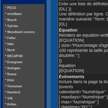
Crée une liste de définiti
* PECO
{DL( )}
Une définition par ligne.
* miniNatur
manière suivante "Term: D
* Busch
{DL}
* Sylvias
Équation
* Woodland scenics
Renders an equation writ
* Faller
{EQUATION(
* Heki
[ size=
"Pourcentage d'agr
100 représente la taille 
* Noch
doublée."
]
* DECAPOD
)}
* Evergreen
équation
* Auhagen
{EQUATION}
* Brawa
Évènements
* Kibri
Inclure dans la page la l
* Viessman
{events
calendarid=
"Numérique"
* Humbrol
[ maxdays=
"Numérique"
]
* SAI
[ max=
"Numérique"
]
* Artitec
[ datetime=
"0|1"
]