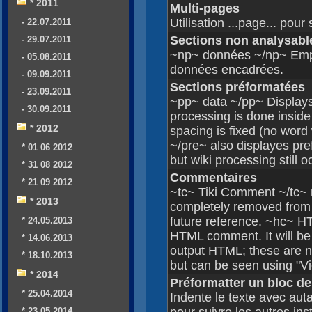
* 2011
Multi-pages
Utilisation ...page... pou
- 22.07.2011
Sections non analysabl
- 29.07.2011
~np~ données ~/np~ Empê
- 05.08.2011
données encadrées.
- 09.09.2011
Sections préformatées
- 23.09.2011
~pp~ data ~/pp~ Displays
- 30.09.2011
processing is done inside
* 2012
spacing is fixed (no word
~/pre~ also displayes pre
* 01 06 2012
but wiki processing still o
* 31 08 2012
Commentaires
* 21 09 2012
~tc~ Tiki Comment ~/tc~ m
* 2013
completely removed from th
future reference. ~hc~
* 24.05.2013
HTML comment. It will be
* 14.06.2013
output HTML; these are n
* 18.10.2013
but can be seen using "Vi
* 2014
Préformatter un bloc de
* 25.04.2014
Indente le texte avec aut
* 23.05.2014