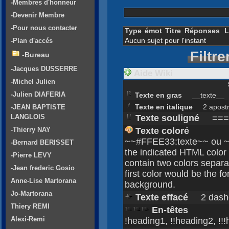
-Membres d'honneur
-Devenir Membre
-Pour nous contacter
Type
émot
Titre
Réponses
L
Aucun sujet pour l'instant
-Plan d'accés
Filtre
-Bureau
-Jacques DUSSERRE
Aide Wiki
-Michel Julien
-Julien DIAFERIA
Texte en gras
__texte__
Texte en italique
2 apostrop
-JEAN BAPTISTE
LANGLOIS
Texte souligné
===t
-Thierry NAY
Texte coloré
~~#FFEE33:texte~~ ou ~~y
-Bernard BERISSET
the indicated HTML color
-Pierre LEVY
contain two colors separa
-Jean frederic Gosio
first color would be the 
Anne-Lise Martorana
background.
Jo-Martorana
Texte effacé
2 dashes
Thiery REMI
En-têtes
Alexi-Remi
!heading1, !!heading2, !!