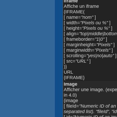
Iframe
Affiche un iframe
{IFRAME(
[ name=
"nom"
]
[ width=
"Pixels ou %"
]
[ height=
"Pixels ou %"
]
[ align=
"top|middle|bottom|
[ frameborder=
"1|0"
]
[ marginheight=
"Pixels"
]
[ marginwidth=
"Pixels"
]
[ scrolling=
"yes|no|auto"
]
[ src=
"URL"
]
)}
URL
{IFRAME}
Image
Afficher une image. (expe
in 4.0)
{image
[ fileId=
"Numeric ID of an
separated list). "fileId", "i