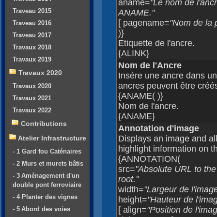
aname=
"Le nom de l'ancr
Traveau 2015
ANAME."
[ pagename=
"Nom de la p
Traveau 2016
)}
Traveau 2017
Etiquette de l'ancre.
Travaux 2018
{ALINK}
Travaux 2019
Nom de l'Ancre
Travaux 2020
Insère une ancre dans une
ancres peuvent être créé
Travaux 2020
{ANAME( )}
Travaux 2021
Nom de l'ancre.
Travaux 2022
{ANAME}
Contributions
Annotation d'image
Displays an image and all
Atelier Infrastructure
highlight information on 
- 1 Gard fou Caténaires
{ANNOTATION(
- 2 Murs et murets bâtis
src=
"Absolute URL to the 
- 3 Aménagement d'un
root."
double pont ferroviaire
width=
"Largeur de l'image
- 4 Planter des vignes
height=
"Hauteur de l'imag
[ align=
"Position de l'ima
- 5 Abord des voies