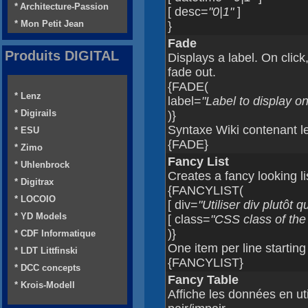
* Architecture-Passion
[ desc=
"0|1"
]
* Mon Petit Jean
}
Fade
Produits DIGITAL
Displays a label. On click,
fade out.
{FADE(
* Lenz
label=
"Label to display on 
* Digirails
)}
Syntaxe Wiki contenant le 
* ESU
{FADE}
* Zimo
Fancy List
* Uhlenbrock
Creates a fancy looking li
* Digitrax
{FANCYLIST(
* LOCOIO
[ div=
"Utiliser div plutôt q
* YD Models
[ class=
"CSS class of the 
)}
* CDF Informatique
One item per line starting
* LDT Littfinski
{FANCYLIST}
* DCC concepts
Fancy Table
* Krois-Modell
Affiche les données en util