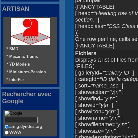
pair/impair
{FANCYTABLE(
ARTISAN
[ head=
"Heading row of t
section."
]
[ headclass=
"CSS Class t
)}
One row per line, cells s
{FANCYTABLE}
* SMD
Fichiers
* Mecanic Trains
Displays a list of files fro
* YD Models
{FILES(
* Miniatures-Passion
[ galleryId=
"Gallery ID"
]
[ categId=
"ID de la catégo
* InterFer
[ sort=
"name_asc"
]
[ showaction=
"y|n"
]
Rechercher avec
[ showfind=
"y|n"
]
Google
[ showid=
"y|n"
]
[ showicon=
"y|n"
]
[ showname=
"y|n"
]
[ showfilename=
"y|n"
]
amfg.dyndns.org
[ showsize=
"y|n"
]
WWW
[ showdescription=
"y|n"
]