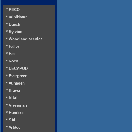
* PECO
* miniNatur
* Busch
* Sylvias
* Woodland scenics
* Faller
* Heki
* Noch
* DECAPOD
* Evergreen
* Auhagen
* Brawa
* Kibri
* Viessman
* Humbrol
* SAI
* Artitec