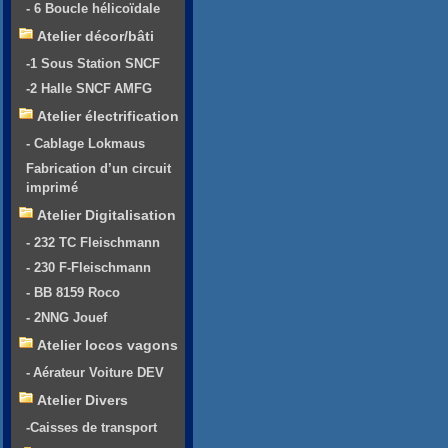
- 6 Boucle hélicoïdale
Atelier décor/bâti
-1 Sous Station SNCF
-2 Halle SNCF AMFG
Atelier électrification
- Cablage Lokmaus
Fabrication d’un circuit
imprimé
Atelier Digitalisation
- 232 TC Fleischmann
- 230 F-Fleischmann
- BB 8159 Roco
- 2NNG Jouef
Atelier locos vagons
- Aérateur Voiture DEV
Atelier Divers
-Caisses de transport