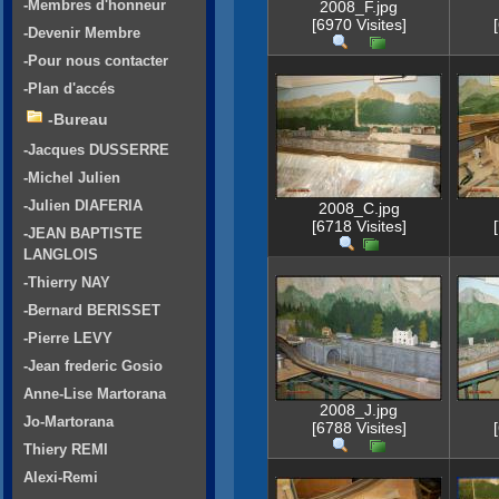
-Membres d'honneur
2008_F.jpg
[6970 Visites]
-Devenir Membre
-Pour nous contacter
-Plan d'accés
-Bureau
-Jacques DUSSERRE
-Michel Julien
-Julien DIAFERIA
2008_C.jpg
[6718 Visites]
-JEAN BAPTISTE
LANGLOIS
-Thierry NAY
-Bernard BERISSET
-Pierre LEVY
-Jean frederic Gosio
Anne-Lise Martorana
2008_J.jpg
Jo-Martorana
[6788 Visites]
Thiery REMI
Alexi-Remi