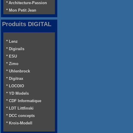
* Architecture-Passion
* Mon Petit Jean
Produits DIGITAL
* Lenz
* Digirails
* ESU
* Zimo
* Uhlenbrock
* Digitrax
* LOCOIO
* YD Models
* CDF Informatique
* LDT Littfinski
* DCC concepts
* Krois-Modell