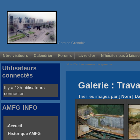
Gare de Grenoble
Nbre visiteurs
Calendrier
Forums
Livre d'or
N'hésitez pas à laisse
Voir/Cacher menus de gauche
Utilisateurs
connectés
Galerie : Trav
Il y a 135 utilisateurs
connectés
Trier les images par
[
Nom
|
Da
AMFG INFO
-Accueil
-Historique AMFG