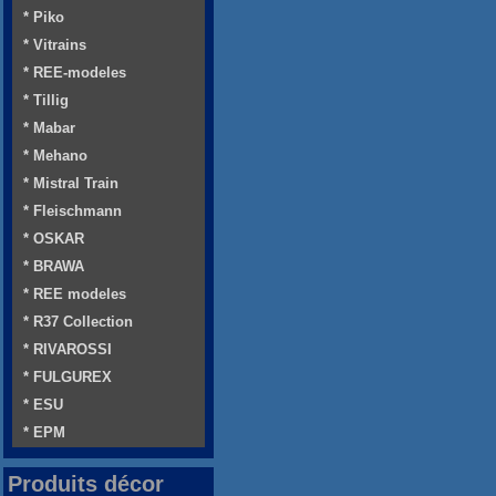
* Piko
* Vitrains
* REE-modeles
* Tillig
* Mabar
* Mehano
* Mistral Train
* Fleischmann
* OSKAR
* BRAWA
* REE modeles
* R37 Collection
* RIVAROSSI
* FULGUREX
* ESU
* EPM
Produits décor