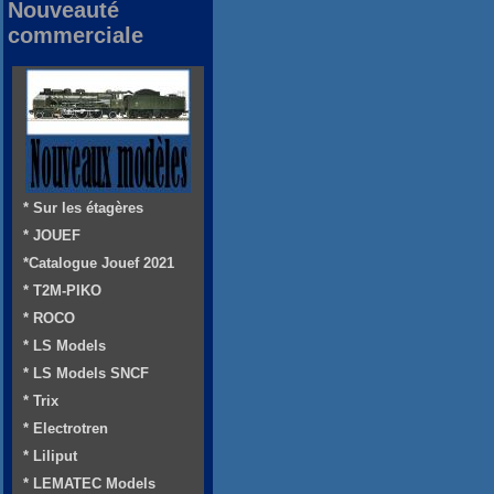
Nouveauté
commerciale
* Sur les étagères
* JOUEF
*Catalogue Jouef 2021
* T2M-PIKO
* ROCO
* LS Models
* LS Models SNCF
* Trix
* Electrotren
* Liliput
* LEMATEC Models