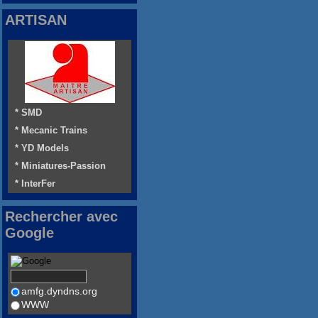
ARTISAN
* SMD
* Mecanic Trains
* YD Models
* Miniatures-Passion
* InterFer
Rechercher avec
Google
amfg.dyndns.org
WWW