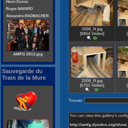
Henri-Gonse
Roger-NAVARO
Alexandre-RADMACHER
2008_N.jpg
[6854 Visites]
AMFG 2013.jpg
Sauvegarde du
Train de la Mure
2008_R.jpg
[6751 Visites]
Trouver
You can view this gallery's confi
http://amfg.dyndns.org/show