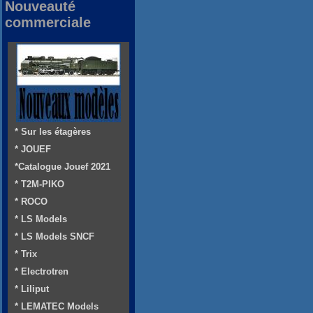
Nouveauté
commerciale
* Sur les étagères
* JOUEF
*Catalogue Jouef 2021
* T2M-PIKO
* ROCO
* LS Models
* LS Models SNCF
* Trix
* Electrotren
* Liliput
* LEMATEC Models