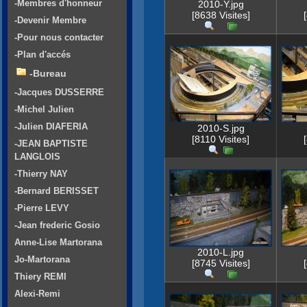
-Membres d'honneur
2010-Y.jpg
[8638 Visites]
-Devenir Membre
-Pour nous contacter
-Plan d'accés
-Bureau
-Jacques DUSSERRE
-Michel Julien
-Julien DIAFERIA
2010-S.jpg
[8110 Visites]
-JEAN BAPTISTE
LANGLOIS
-Thierry NAY
-Bernard BERISSET
-Pierre LEVY
-Jean frederic Gosio
Anne-Lise Martorana
2010-L.jpg
Jo-Martorana
[8745 Visites]
Thiery REMI
Alexi-Remi