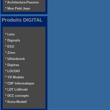
* Architecture-Passion
* Mon Petit Jean
Produits DIGITAL
* Lenz
* Digirails
* ESU
* Zimo
* Uhlenbrock
* Digitrax
* LOCOIO
* YD Models
* CDF Informatique
* LDT Littfinski
* DCC concepts
* Krois-Modell