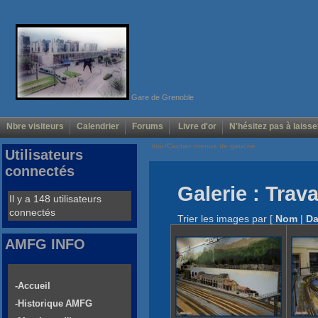
Gare de Grenoble
Nbre visiteurs
Calendrier
Forums
Livre d'or
N'hésitez pas à laisse
Voir/Cacher menus de gauche
Utilisateurs
connectés
Galerie : Trav
Il y a 148 utilisateurs
connectés
Trier les images par
[
Nom
|
Da
AMFG INFO
-Accueil
-Historique AMFG