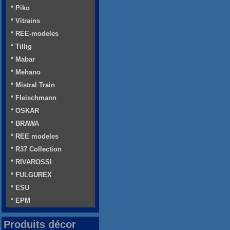
* Piko
* Vitrains
* REE-modeles
* Tillig
* Mabar
* Mehano
* Mistral Train
* Fleischmann
* OSKAR
* BRAWA
* REE modeles
* R37 Collection
* RIVAROSSI
* FULGUREX
* ESU
* EPM
Produits décor