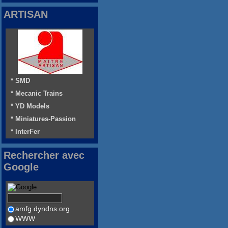
ARTISAN
* SMD
* Mecanic Trains
* YD Models
* Miniatures-Passion
* InterFer
Rechercher avec
Google
amfg.dyndns.org
WWW