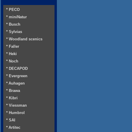
* PECO
* miniNatur
* Busch
* Sylvias
* Woodland scenics
* Faller
* Heki
* Noch
* DECAPOD
* Evergreen
* Auhagen
* Brawa
* Kibri
* Viessman
* Humbrol
* SAI
* Artitec