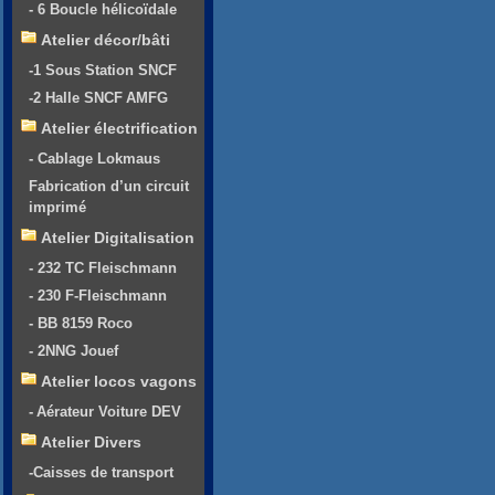
- 6 Boucle hélicoïdale
Atelier décor/bâti
-1 Sous Station SNCF
-2 Halle SNCF AMFG
Atelier électrification
- Cablage Lokmaus
Fabrication d’un circuit
imprimé
Atelier Digitalisation
- 232 TC Fleischmann
- 230 F-Fleischmann
- BB 8159 Roco
- 2NNG Jouef
Atelier locos vagons
- Aérateur Voiture DEV
Atelier Divers
-Caisses de transport