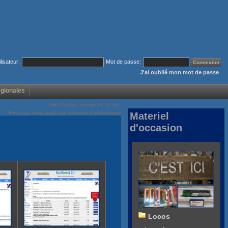
ilisateur:
Mot de passe:
J'ai oublié mon mot de passe
égionales
Voir/Cacher menus de droite
Envoyez cette page par courrier électronique
Materiel
d'occasion
Locos