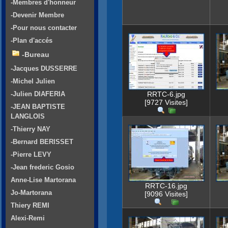
-Membres d'honneur
-Devenir Membre
-Pour nous contacter
-Plan d'accés
-Bureau
-Jacques DUSSERRE
-Michel Julien
-Julien DIAFERIA
RRTC-6.jpg
[9727 Visites]
-JEAN BAPTISTE
LANGLOIS
-Thierry NAY
-Bernard BERISSET
-Pierre LEVY
-Jean frederic Gosio
Anne-Lise Martorana
RRTC-16.jpg
Jo-Martorana
[9096 Visites]
Thiery REMI
Alexi-Remi