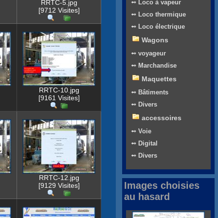
RRTC-5.jpg
➻ Loco à vapeur
[9712 Visites]
➻ Loco thermique
➻ Loco électrique
Wagons
➻ voyageur
➻ Marchandise
Maquettes
RRTC-10.jpg
➻ Bâtiments
[9161 Visites]
➻ Divers
accessoires
➻ Voie
➻ Digital
➻ Divers
RRTC-12.jpg
Images choisies
[9129 Visites]
au hasard