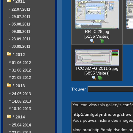
* 2011
- 22.07.2011
- 29.07.2011
- 05.08.2011
RRTC 28.jpg
- 09.09.2011
[6136 Visites]
- 23.09.2011
- 30.09.2011
* 2012
* 01 06 2012
TCO AMFG 2011-2.jpg
* 31 08 2012
[6855 Visites]
* 21 09 2012
* 2013
Trouver
* 24.05.2013
* 14.06.2013
You can view this gallery's confi
* 18.10.2013
http://amfg.dyndns.org/show
* 2014
Vous pouvez inclure des images 
* 25.04.2014
<img src="http://amfg.dyndns.o
* 23.05.2014