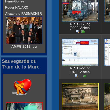
Henri-Gonse
Roger-NAVARO
Alexandre-RADMACHER
RRTC-17.jpg
[9092 Visites]
AMFG 2013.jpg
Sauvegarde du
Train de la Mure
RRTC-22.jpg
[9409 Visites]