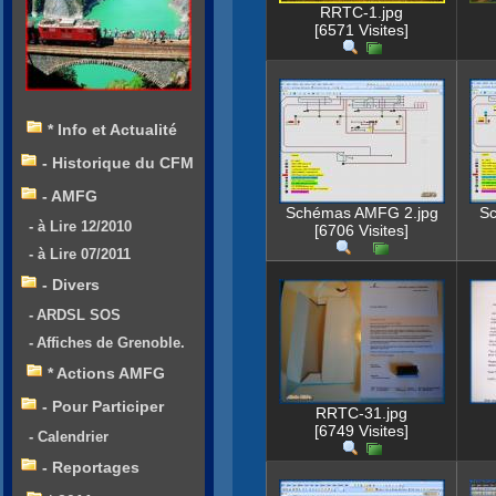
RRTC-1.jpg
[6571 Visites]
* Info et Actualité
- Historique du CFM
- AMFG
Schémas AMFG 2.jpg
S
- à Lire 12/2010
[6706 Visites]
- à Lire 07/2011
- Divers
- ARDSL SOS
- Affiches de Grenoble.
* Actions AMFG
- Pour Participer
RRTC-31.jpg
[6749 Visites]
- Calendrier
- Reportages