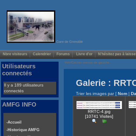
Gare de Grenoble
Nbre visiteurs
Calendrier
Forums
Livre d'or
N'hésitez pas à laisse
Voir/Cacher menus de gauche
Utilisateurs
connectés
Galerie : RRT
Il y a 189 utilisateurs
connectés
Trier les images par
[
Nom
|
Da
AMFG INFO
RRTC-4.jpg
[10741 Visites]
-Accueil
-Historique AMFG