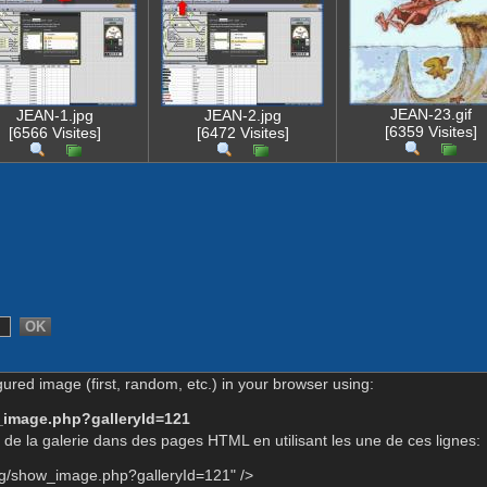
JEAN-23.gif
JEAN-1.jpg
JEAN-2.jpg
[6359 Visites]
[6566 Visites]
[6472 Visites]
gured image (first, random, etc.) in your browser using:
_image.php?galleryId=121
de la galerie dans des pages HTML en utilisant les une de ces lignes:
rg/show_image.php?galleryId=121" />