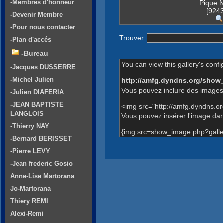
-Membres d'honneur
Pique N
[9243
-Devenir Membre
-Pour nous contacter
Trouver
-Plan d'accés
-Bureau
You can view this gallery's confi
-Jacques DUSSERRE
-Michel Julien
http://amfg.dyndns.org/show
Vous pouvez inclure des images 
-Julien DIAFERIA
-JEAN BAPTISTE
<img src="http://amfg.dyndns.o
LANGLOIS
Vous pouvez insérer l'image dans
-Thierry NAY
{img src=show_image.php?galle
-Bernard BERISSET
-Pierre LEVY
-Jean frederic Gosio
Anne-Lise Martorana
Jo-Martorana
Thiery REMI
Alexi-Remi