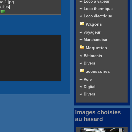
➻ Loco à vapeur
ue 1.jpg
sites]
➻ Loco thermique
➻ Loco électrique
Wagons
➻ voyageur
➻ Marchandise
Maquettes
➻ Bâtiments
➻ Divers
accessoires
➻ Voie
➻ Digital
➻ Divers
Images choisies
au hasard