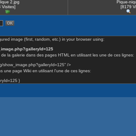
ique 2.jpg
Pique-niq
 Visites]
[8179 Vi
gured image (first, random, etc.) in your browser using:
_image.php?galleryId=125
de la galerie dans des pages HTML en utilisant les une de ces lignes:
rg/show_image.php?galleryId=125" />
 une page Wiki en utilisant l'une de ces lignes:
ryId=125 }