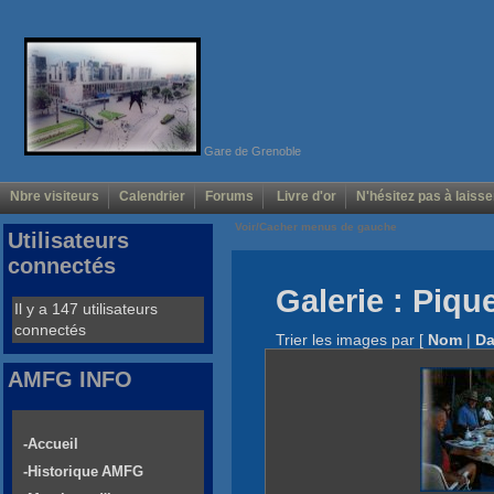
Gare de Grenoble
Nbre visiteurs
Calendrier
Forums
Livre d'or
N'hésitez pas à laisse
Voir/Cacher menus de gauche
Utilisateurs
connectés
Galerie : Piqu
Il y a 147 utilisateurs
connectés
Trier les images par
[
Nom
|
Da
AMFG INFO
-Accueil
-Historique AMFG