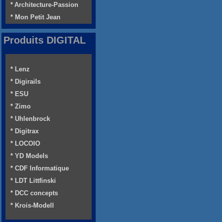
* Architecture-Passion
* Mon Petit Jean
Produits DIGITAL
* Lenz
* Digirails
* ESU
* Zimo
* Uhlenbrock
* Digitrax
* LOCOIO
* YD Models
* CDF Informatique
* LDT Littfinski
* DCC concepts
* Krois-Modell