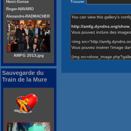
Trouver
Henri-Gonse
Roger-NAVARO
Alexandre-RADMACHER
You can view this gallery's confi
http://amfg.dyndns.org/show
Vous pouvez inclure des images 
<img src="http://amfg.dyndns.o
Vous pouvez insérer l'image dans
AMFG 2013.jpg
{img src=show_image.php?galle
Sauvegarde du
Train de la Mure