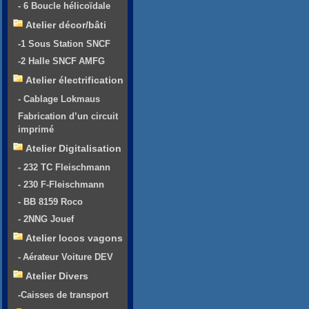
- 6 Boucle hélicoïdale
Atelier décor/bâti
-1 Sous Station SNCF
-2 Halle SNCF AMFG
Atelier électrification
- Cablage Lokmaus
Fabrication d’un circuit
imprimé
Atelier Digitalisation
- 232 TC Fleischmann
- 230 F-Fleischmann
- BB 8159 Roco
- 2NNG Jouef
Atelier locos vagons
- Aérateur Voiture DEV
Atelier Divers
-Caisses de transport