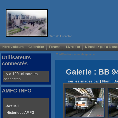
Gare de Grenoble
Nbre visiteurs
Calendrier
Forums
Livre d'or
N'hésitez pas à laisse
Voir/Cacher menus de gauche
Utilisateurs
connectés
Galerie : BB 9
Il y a 190 utilisateurs
connectés
Trier les images par
[
Nom
|
Da
AMFG INFO
-Accueil
-Historique AMFG