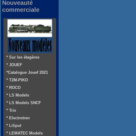
Nouveauté
commerciale
* Sur les étagères
* JOUEF
*Catalogue Jouef 2021
* T2M-PIKO
* ROCO
* LS Models
* LS Models SNCF
* Trix
* Electrotren
* Liliput
* LEMATEC Models