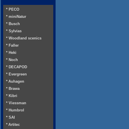
* PECO
* miniNatur
* Busch
* Sylvias
* Woodland scenics
* Faller
* Heki
* Noch
* DECAPOD
* Evergreen
* Auhagen
* Brawa
* Kibri
* Viessman
* Humbrol
* SAI
* Artitec