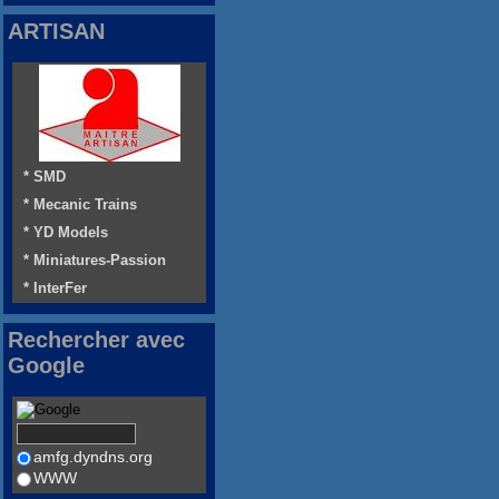
ARTISAN
* SMD
* Mecanic Trains
* YD Models
* Miniatures-Passion
* InterFer
Rechercher avec
Google
amfg.dyndns.org
WWW