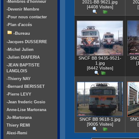
-Membres d'honneur
2021-BB 9621.jpg
20
[4408 Visites]
-Devenir Membre
-Pour nous contacter
-Plan d'accés
-Bureau
-Jacques DUSSERRE
-Michel Julien
-Julien DIAFERIA
SNCF BB 9435-9521-
SNC
1.jpg
[
-JEAN BAPTISTE
[8442 Visites]
LANGLOIS
-Thierry NAY
-Bernard BERISSET
-Pierre LEVY
-Jean frederic Gosio
Anne-Lise Martorana
Jo-Martorana
SNCF BB 9618-1.jpg
SNC
[9005 Visites]
Thiery REMI
Alexi-Remi