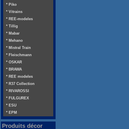
* Piko
* Vitrains
* REE-modeles
* Tillig
* Mabar
* Mehano
* Mistral Train
* Fleischmann
* OSKAR
* BRAWA
* REE modeles
* R37 Collection
* RIVAROSSI
* FULGUREX
* ESU
* EPM
Produits décor