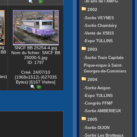
-30 ans de l'AMFG
2002
-Sortie VEYNES
-Sortie Chambéry
-Vente de X5815
-Expo TULLINS
eg
SNCF BB 25254-4.jpg
2003
 BB
Nom du fichier: SNCF BB
25000-5.jpg
-Sortie Train Capitale
ID: 1797
Pique-nique à Saint-
Georges-de-Commiers
Créé: 24/07/10
tes)
(1968x1512) (627035
2004
Bytes) [6167 Visites]
-Sortie Avigon
-Expo TULLINS
-Congrés FFMF
-Sortie AMBERIEUX
2005
-Sortie DIJON
-Sortie Les Brotteaux