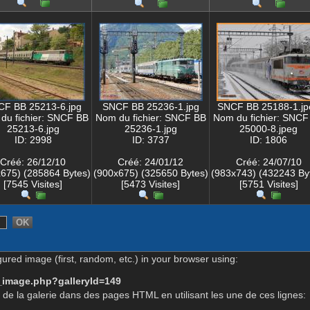
F BB 25213-6.jpg
SNCF BB 25236-1.jpg
SNCF BB 25188-1.jp
du fichier: SNCF BB
Nom du fichier: SNCF BB
Nom du fichier: SNCF
25213-6.jpg
25236-1.jpg
25000-8.jpeg
ID: 2998
ID: 3737
ID: 1806
Créé: 26/12/10
Créé: 24/01/12
Créé: 24/07/10
675) (285864 Bytes)
(900x675) (325650 Bytes)
(983x743) (432243 By
[7545 Visites]
[5473 Visites]
[5751 Visites]
gured image (first, random, etc.) in your browser using:
_image.php?galleryId=149
de la galerie dans des pages HTML en utilisant les une de ces lignes: