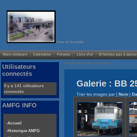
Gare de Grenoble
Nbre visiteurs
Calendrier
Forums
Livre d'or
N'hésitez pas à laisse
Voir/Cacher menus de gauche
Utilisateurs
connectés
Galerie : BB 2
Il y a 141 utilisateurs
connectés
Trier les images par
[
Nom
|
Da
AMFG INFO
-Accueil
-Historique AMFG