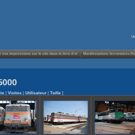
Ut
r vos impressions sur le site dans le livre d'or
Manifestations ferroviaires R
5000
te
|
Visites
|
Utilisateur
|
Taille
]