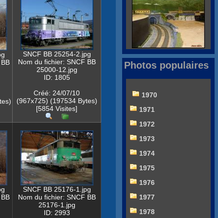
SNCF BB 25254-2.jpg
pg
Nom du fichier: SNCF BB
 BB
Photos populaires
25000-12.jpg
ID: 1805
Créé: 24/07/10
1970
(967x725) (197534 Bytes)
tes)
[5854 Visites]
1971
1972
1973
1974
1975
1976
pg
SNCF BB 25176-1.jpg
 BB
Nom du fichier: SNCF BB
1977
25176-1.jpg
1978
ID: 2993