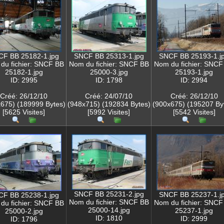
F BB 25182-1.jpg
SNCF BB 25313-1.jpg
SNCF BB 25193-1.j
du fichier: SNCF BB
Nom du fichier: SNCF BB
Nom du fichier: SNCF
25182-1.jpg
25000-3.jpg
25193-1.jpg
ID: 2995
ID: 1798
ID: 2994
Créé: 26/12/10
Créé: 24/07/10
Créé: 26/12/10
675) (189999 Bytes)
(948x715) (192834 Bytes)
(900x675) (195207 By
[5625 Visites]
[5992 Visites]
[5542 Visites]
SNCF BB 25231-2.jpg
SNCF BB 25237-1.j
F BB 25238-1.jpg
Nom du fichier: SNCF BB
Nom du fichier: SNCF
du fichier: SNCF BB
25000-14.jpg
25237-1.jpg
25000-2.jpg
ID: 1810
ID: 2999
ID: 1796