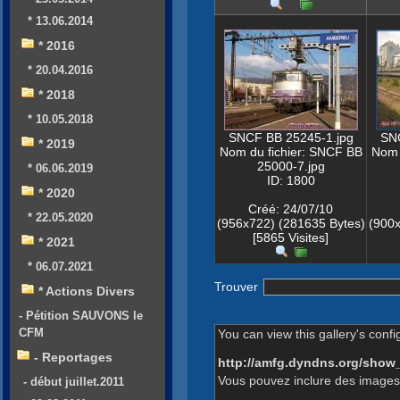
* 13.06.2014
* 2016
* 20.04.2016
* 2018
* 10.05.2018
SNCF BB 25245-1.jpg
SNC
* 2019
Nom du fichier: SNCF BB
Nom 
25000-7.jpg
* 06.06.2019
ID: 1800
* 2020
Créé: 24/07/10
* 22.05.2020
(956x722) (281635 Bytes)
(900x
[5865 Visites]
* 2021
* 06.07.2021
Trouver
* Actions Divers
- Pétition SAUVONS le
CFM
You can view this gallery's confi
- Reportages
http://amfg.dyndns.org/show
Vous pouvez inclure des images 
- début juillet.2011