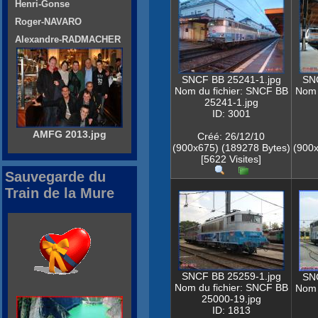
Henri-Gonse
Roger-NAVARO
Alexandre-RADMACHER
SNCF BB 25241-1.jpg
SNC
Nom du fichier: SNCF BB
Nom 
25241-1.jpg
ID: 3001
AMFG 2013.jpg
Créé: 26/12/10
(900x675) (189278 Bytes)
(900x
[5622 Visites]
Sauvegarde du
Train de la Mure
SNCF BB 25259-1.jpg
SNC
Nom du fichier: SNCF BB
Nom 
25000-19.jpg
ID: 1813