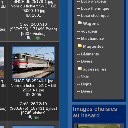
SNCF BB 25179-1.jpg
➻ Loco à vapeur
pg
Nom du fichier: SNCF BB
 BB
➻ Loco thermique
25000-10.jpg
ID: 1801
➻ Loco électrique
Wagons
Créé: 24/07/10
(967x725) (171496 Bytes)
tes)
➻ voyageur
[5807 Visites]
➻ Marchandise
Maquettes
➻ Bâtiments
➻ Divers
accessoires
➻ Voie
pg
SNCF BB 25240-1.jpg
➻ Digital
 BB
Nom du fichier: SNCF BB
25240-1.jpg
➻ Divers
ID: 3005
Créé: 26/12/10
Images choisies
tes)
(900x675) (187431 Bytes)
[5745 Visites]
au hasard