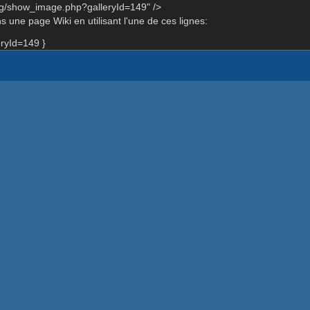
rg/show_image.php?galleryId=149" />
 une page Wiki en utilisant l'une de ces lignes:
ryId=149 }