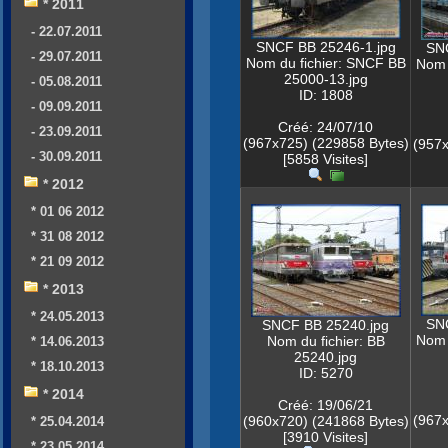
* 2011
- 22.07.2011
SNCF BB 25246-1.jpg
SNC
- 29.07.2011
Nom du fichier: SNCF BB
Nom 
25000-13.jpg
- 05.08.2011
ID: 1808
- 09.09.2011
Créé: 24/07/10
- 23.09.2011
(967x725) (229858 Bytes)
(957x
- 30.09.2011
[5858 Visites]
* 2012
* 01 06 2012
* 31 08 2012
* 21 09 2012
* 2013
* 24.05.2013
SNC
SNCF BB 25240.jpg
Nom 
Nom du fichier: BB
* 14.06.2013
25240.jpg
* 18.10.2013
ID: 5270
* 2014
Créé: 19/06/21
(967x
(960x720) (241868 Bytes)
* 25.04.2014
[3910 Visites]
* 23.05.2014