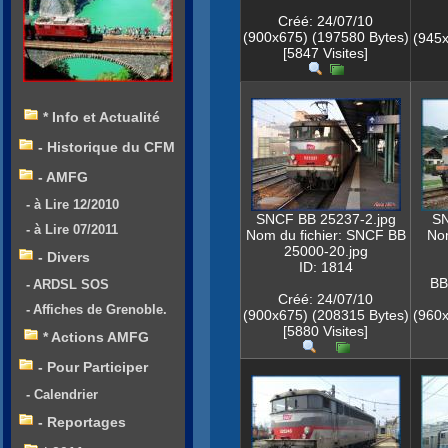
Créé: 24/07/10
(900x675) (197580 Bytes)
(945x
[5847 Visites]
* Info et Actualité
- Historique du CFM
- AMFG
- à Lire 12/2010
SNCF BB 25237-2.jpg
SN
- à Lire 07/2011
Nom du fichier: SNCF BB
Nom
25000-20.jpg
- Divers
ID: 1814
BB
- ARDSL SOS
Créé: 24/07/10
- Affiches de Grenoble.
(900x675) (208315 Bytes)
(960x
[5880 Visites]
* Actions AMFG
- Pour Participer
- Calendrier
- Reportages