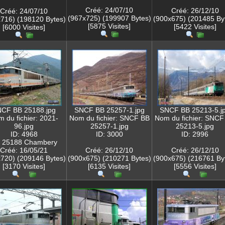
Créé: 24/07/10
Créé: 26/12/10
Créé: 24/07/10
(967x725) (199907 Bytes)
(900x675) (201485 By
716) (198120 Bytes)
[5875 Visites]
[5422 Visites]
[6000 Visites]
CF BB 25188.jpg
SNCF BB 25257-1.jpg
SNCF BB 25213-5.j
 du fichier: 2021-
Nom du fichier: SNCF BB
Nom du fichier: SNCF
96.jpg
25257-1.jpg
25213-5.jpg
ID: 4968
ID: 3000
ID: 2996
 25188 Chambery
Créé: 16/05/21
Créé: 26/12/10
Créé: 26/12/10
720) (209146 Bytes)
(900x675) (210271 Bytes)
(900x675) (216761 By
[3170 Visites]
[6135 Visites]
[5556 Visites]