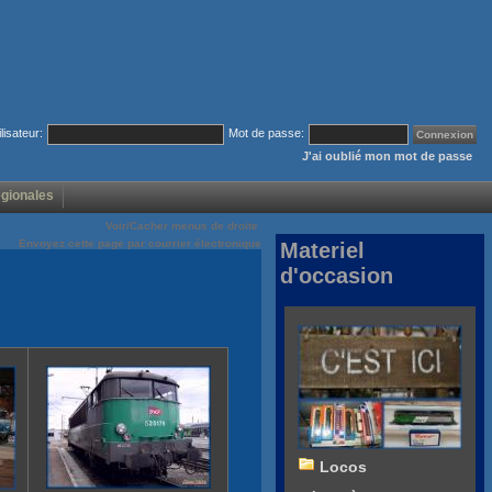
ilisateur:
Mot de passe:
J'ai oublié mon mot de passe
égionales
Voir/Cacher menus de droite
Envoyez cette page par courrier électronique
Materiel
d'occasion
Locos