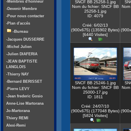
-Membres d'honneur
SNCF BB 25258-1.jpg
SNC
Nom du fichier: SNCF BB
Nom 
-Devenir Membre
25258-1.jpg
ID: 4079
-Pour nous contacter
-Plan d'accés
Créé: 6/02/13
(900x675) (135902 Bytes)
(900x
-Bureau
[6440 Visites]
-Jacques DUSSERRE
-Michel Julien
-Julien DIAFERIA
-JEAN BAPTISTE
LANGLOIS
-Thierry NAY
-Bernard BERISSET
SNCF BB 25246-1.jpg
SNC
Nom du fichier: SNCF BB
Nom 
-Pierre LEVY
25000-17.jpg
-Jean frederic Gosio
ID: 1811
Anne-Lise Martorana
Créé: 24/07/10
Jo-Martorana
(900x675) (177048 Bytes)
(900x
[5824 Visites]
Thiery REMI
Alexi-Remi