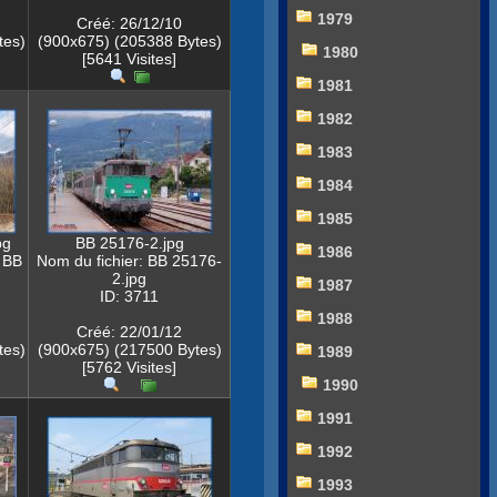
1979
Créé: 26/12/10
tes)
(900x675) (205388 Bytes)
1980
[5641 Visites]
1981
1982
1983
1984
1985
pg
BB 25176-2.jpg
1986
 BB
Nom du fichier: BB 25176-
2.jpg
1987
ID: 3711
1988
Créé: 22/01/12
tes)
(900x675) (217500 Bytes)
1989
[5762 Visites]
1990
1991
1992
1993