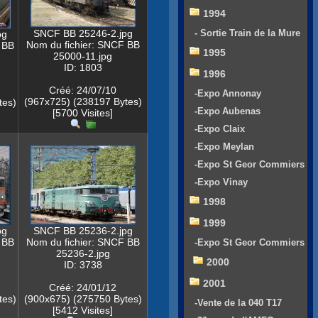
1994
SNCF BB 25246-2.jpg
- Sortie Train de la Mure
pg
Nom du fichier: SNCF BB
 BB
1995
25000-11.jpg
ID: 1803
1996
Créé: 24/07/10
-Expo Annonay
(967x725) (238197 Bytes)
tes)
-Expo Aubenas
[5700 Visites]
-Expo Claix
-Expo Meylan
-Expo St Geor Commiers
-Expo Vinay
1998
1999
pg
SNCF BB 25236-2.jpg
 BB
Nom du fichier: SNCF BB
-Expo St Geor Commiers
25236-2.jpg
2000
ID: 3738
2001
Créé: 24/01/12
tes)
(900x675) (275750 Bytes)
-Vente de la 040 T17
[5412 Visites]